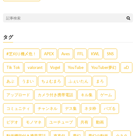
タグ
#芝刈り機〆危！
APEX
Aves
FFL
KWL
SNS
Tik Tok
valorant
Vogel
YouTube
YouTuber夢幻
αD
あぶ
うまい
ちょむまろ
ふぇいたん
まろ
アップロード
カメラ付き携帯電話
キル集
ゲーム
コミュニティ
チャンネル
デス集
ネタ枠
バズる
ビデオ
モノマネ
ユーチューブ
共有
動画
動画機能付き携帯電話
声真似
夢幻
夢幻の動画
小ネタ