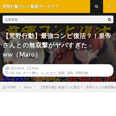
荒野行動プレイ動画アーカイブ
【荒野行動】最強コンビ復活？！皇帝
さんとの無双撃がヤバすぎた
ww（Maro）
2022.06.26
Maro
Tik Tok
,
チート撃ち
,
ちょむまろ
,
無双
,
皇帝
,
荒野行動
Maro
【荒野行動】最強コンビ復活？！皇帝さんとの無双撃がヤ
HOME