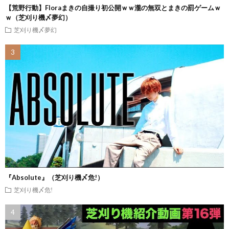
【荒野行動】Floraまきの自撮り初公開ｗｗ瀧の無双とまきの罰ゲームｗ
ｗ（芝刈り機〆夢幻）
芝刈り機〆夢幻
『Absolute』（芝刈り機〆危!）
芝刈り機〆危!