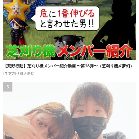
【荒野行動】芝刈り機メンバー紹介動画 〜第16弾〜（芝刈り機〆夢幻）
芝刈り機〆夢幻