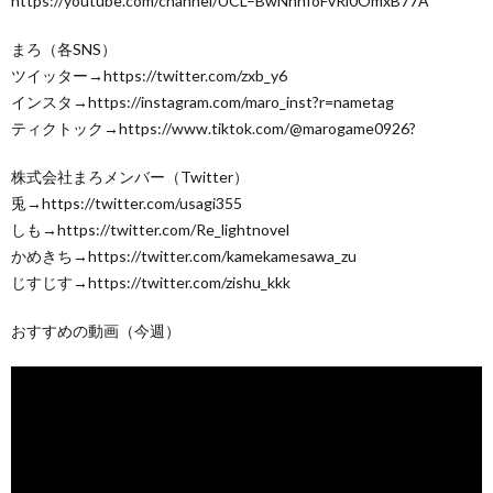
https://youtube.com/channel/UCL–BwNnnIoFvRl0OmxB77A
まろ（各SNS）
ツイッター→https://twitter.com/zxb_y6
インスタ→https://instagram.com/maro_inst?r=nametag
ティクトック→https://www.tiktok.com/@marogame0926?
株式会社まろメンバー（Twitter）
兎→https://twitter.com/usagi355
しも→https://twitter.com/Re_lightnovel
かめきち→https://twitter.com/kamekamesawa_zu
じすじす→https://twitter.com/zishu_kkk
おすすめの動画（今週）