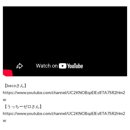
【becoさん】
https://www.youtube.com/channel/UC2KNOBqzElEs8TA7SR2Hm2
w
【うっちーゼロさん】
https://www.youtube.com/channel/UC2KNOBqzElEs8TA7SR2Hm2
w