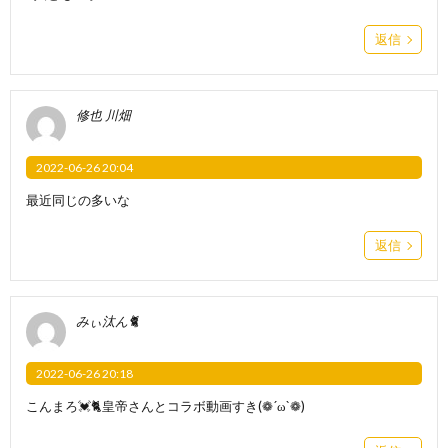
返信
修也 川畑
2022-06-26 20:04
最近同じの多いな
返信
みぃ汰ん🐈
2022-06-26 20:18
こんまろ💓🐈皇帝さんとコラボ動画すき(❁´ω`❁)