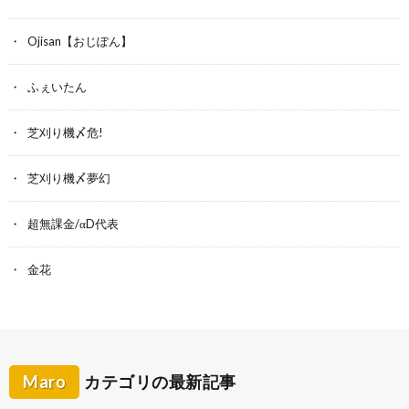
Ojisan【おじぽん】
ふぇいたん
芝刈り機〆危!
芝刈り機〆夢幻
超無課金/αD代表
金花
Maro
カテゴリの最新記事