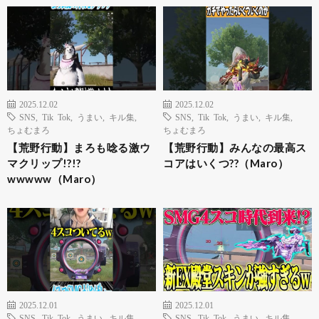
2025.12.02
2025.12.02
SNS
,
Tik Tok
,
うまい
,
キル集
,
SNS
,
Tik Tok
,
うまい
,
キル集
,
ちょむまろ
ちょむまろ
【荒野行動】まろも唸る激ウ
【荒野行動】みんなの最高ス
マクリップ!?!?
コアはいくつ??（Maro）
wwwww（Maro）
2025.12.01
2025.12.01
SNS
,
Tik Tok
,
うまい
,
キル集
,
SNS
,
Tik Tok
,
うまい
,
キル集
,