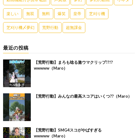
楽しい
無双
無料
爆笑
皇帝
芝刈り機
芝刈り機〆夢幻
荒野行動
超無課金
最近の投稿
【荒野行動】まろも唸る激ウマクリップ!?!?
wwwww（Maro）
【荒野行動】みんなの最高スコアはいくつ??（Maro）
【荒野行動】SMG4スコがやばすぎる
wwwww（Maro）