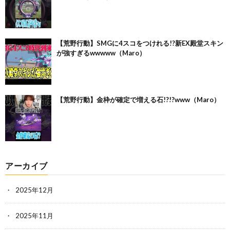
【荒野行動】SMGに4スコをつけれる!?新EX殿堂スキン
が強すぎるwwwww（Maro）
【荒野行動】金枠が確定で増える石!?!?www（Maro）
アーカイブ
2025年12月
2025年11月