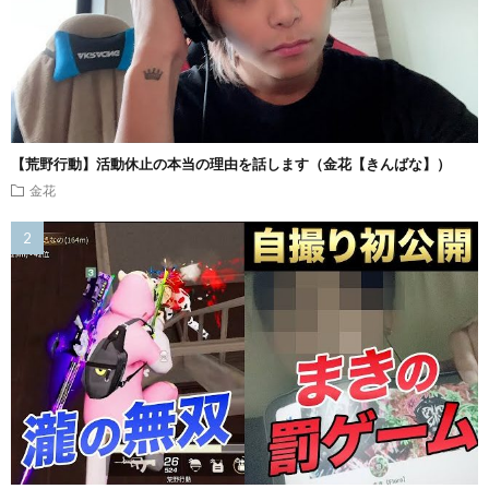
【荒野行動】活動休止の本当の理由を話します（金花【きんばな】）
金花