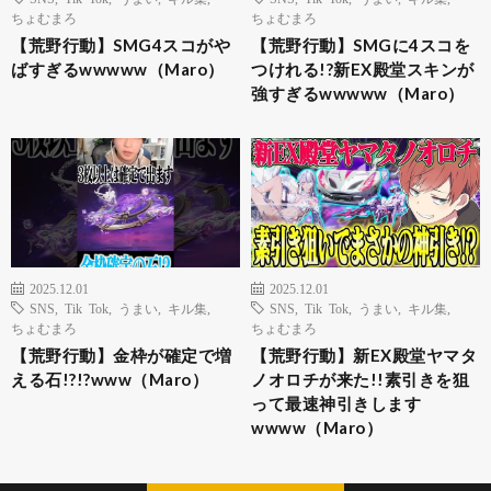
ちょむまろ
ちょむまろ
【荒野行動】SMG4スコがや
【荒野行動】SMGに4スコを
ばすぎるwwwww（Maro）
つけれる!?新EX殿堂スキンが
強すぎるwwwww（Maro）
2025.12.01
2025.12.01
SNS
,
Tik Tok
,
うまい
,
キル集
,
SNS
,
Tik Tok
,
うまい
,
キル集
,
ちょむまろ
ちょむまろ
【荒野行動】金枠が確定で増
【荒野行動】新EX殿堂ヤマタ
える石!?!?www（Maro）
ノオロチが来た!!素引きを狙
って最速神引きします
wwww（Maro）