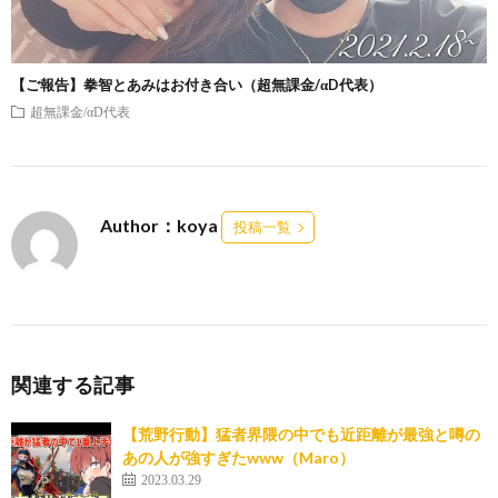
【ご報告】拳智とあみはお付き合い（超無課金/αD代表）
超無課金/αD代表
Author：koya
投稿一覧
関連する記事
【荒野行動】猛者界隈の中でも近距離が最強と噂の
あの人が強すぎたwww（Maro）
2023.03.29