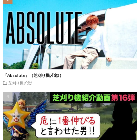
『Absolute』（芝刈り機〆危!）
芝刈り機〆危!