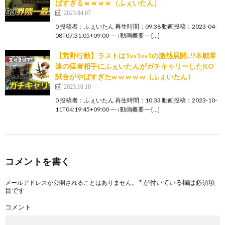
ばすぎるｗｗｗｗ（ふぇいたん）
2023.04.07
0 投稿者：ふぇいたん 再生時間：09:38 動画投稿：2023-04-
08T07:31:05+09:00 —-↓動画概要—-[…]
【荒野行動】ラストは1vs1vs1の激熱展開..!?本戦常
連の猛者相手にふぇいたんがガチキャリーしたKO
試合がやばすぎたw w w w w（ふぇいたん）
2023.10.10
0 投稿者：ふぇいたん 再生時間：10:33 動画投稿：2023-10-
11T04:19:45+09:00 —-↓動画概要—-[…]
コメントを書く
*
が付いている欄は必須項
メールアドレスが公開されることはありません。
目です
コメント