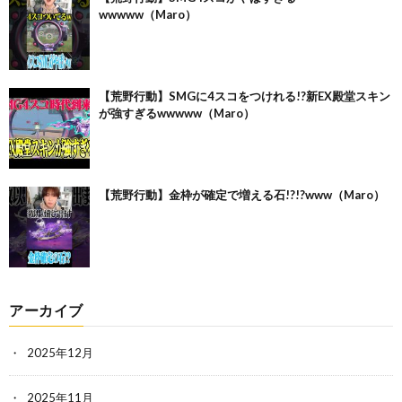
wwwww（Maro）
【荒野行動】SMGに4スコをつけれる!?新EX殿堂スキン
が強すぎるwwwww（Maro）
【荒野行動】金枠が確定で増える石!?!?www（Maro）
アーカイブ
2025年12月
2025年11月