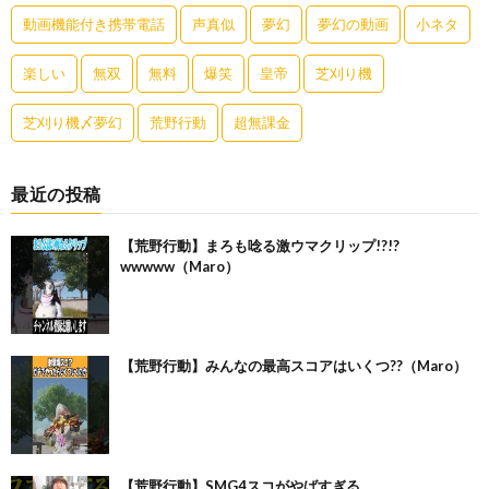
動画機能付き携帯電話
声真似
夢幻
夢幻の動画
小ネタ
楽しい
無双
無料
爆笑
皇帝
芝刈り機
芝刈り機〆夢幻
荒野行動
超無課金
最近の投稿
【荒野行動】まろも唸る激ウマクリップ!?!?
wwwww（Maro）
【荒野行動】みんなの最高スコアはいくつ??（Maro）
【荒野行動】SMG4スコがやばすぎる