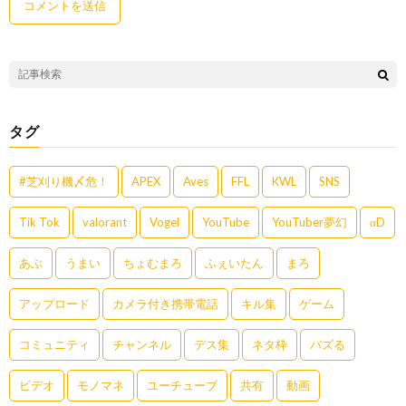
タグ
#芝刈り機〆危！
APEX
Aves
FFL
KWL
SNS
Tik Tok
valorant
Vogel
YouTube
YouTuber夢幻
αD
あぶ
うまい
ちょむまろ
ふぇいたん
まろ
アップロード
カメラ付き携帯電話
キル集
ゲーム
コミュニティ
チャンネル
デス集
ネタ枠
バズる
ビデオ
モノマネ
ユーチューブ
共有
動画