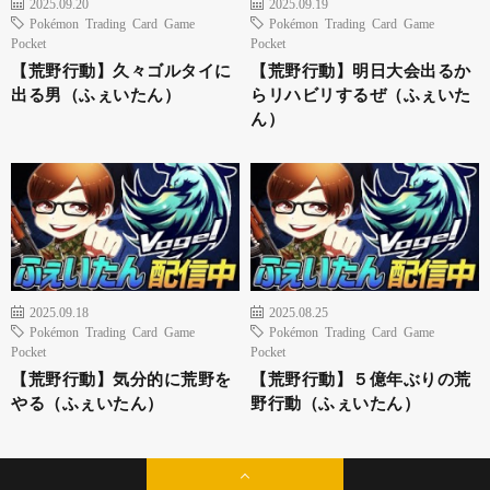
2025.09.20
2025.09.19
Pokémon Trading Card Game
Pokémon Trading Card Game
Pocket
Pocket
【荒野行動】久々ゴルタイに
【荒野行動】明日大会出るか
出る男（ふぇいたん）
らリハビリするぜ（ふぇいた
ん）
2025.09.18
2025.08.25
Pokémon Trading Card Game
Pokémon Trading Card Game
Pocket
Pocket
【荒野行動】気分的に荒野を
【荒野行動】５億年ぶりの荒
やる（ふぇいたん）
野行動（ふぇいたん）