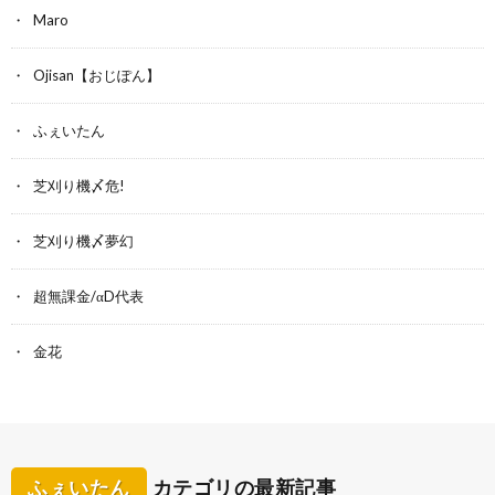
Maro
Ojisan【おじぽん】
ふぇいたん
芝刈り機〆危!
芝刈り機〆夢幻
超無課金/αD代表
金花
ふぇいたん
カテゴリの最新記事