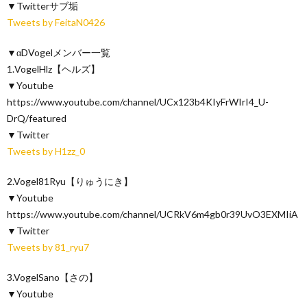
▼Twitterサブ垢
Tweets by FeitaN0426
▼αDVogelメンバー一覧
1.VogelHlz【ヘルズ】
▼Youtube
https://www.youtube.com/channel/UCx123b4KIyFrWIrI4_U-
DrQ/featured
▼Twitter
Tweets by H1zz_0
2.Vogel81Ryu【りゅうにき】
▼Youtube
https://www.youtube.com/channel/UCRkV6m4gb0r39UvO3EXMIiA
▼Twitter
Tweets by 81_ryu7
3.VogelSano【さの】
▼Youtube