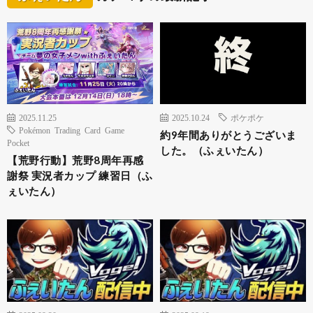
2025.11.25
2025.10.24
ポケポケ
Pokémon Trading Card Game
約9年間ありがとうございま
Pocket
した。（ふぇいたん）
【荒野行動】荒野8周年再感
謝祭 実況者カップ 練習日（ふ
ぇいたん）