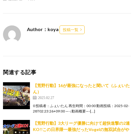
Author：koya
投稿一覧
関連する記事
【荒野行動】16が最強になったと聞いて（ふぇいた
ん）
2025.02.27
0 投稿者：ふぇいたん 再生時間：00:00 動画投稿：2025-02-
28T02:23:26+09:00 —-↓動画概要—-[…]
【荒野行動】3大リーグ優勝に向けて超快進撃の2連
KO!!この日界隈一最強だったVogelの無双試合がや