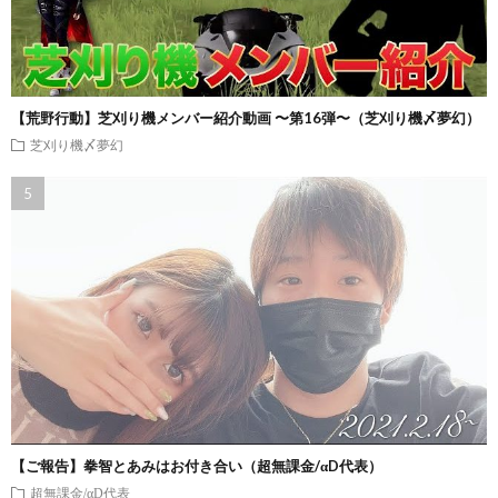
【荒野行動】芝刈り機メンバー紹介動画 〜第16弾〜（芝刈り機〆夢幻）
芝刈り機〆夢幻
【ご報告】拳智とあみはお付き合い（超無課金/αD代表）
超無課金/αD代表