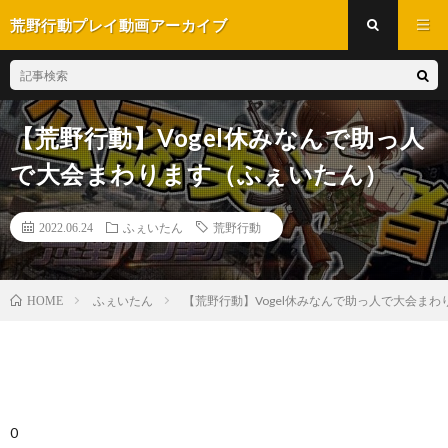
荒野行動プレイ動画アーカイブ
【荒野行動】Vogel休みなんで助っ人
で大会まわります（ふぇいたん）
2022.06.24
ふぇいたん
荒野行動
ふぇいたん
【荒野行動】Vogel休みなんで助っ人で大会ま
HOME
0