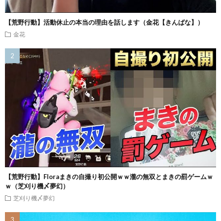
【荒野行動】活動休止の本当の理由を話します（金花【きんばな】）
金花
【荒野行動】Floraまきの自撮り初公開ｗｗ瀧の無双とまきの罰ゲームｗ
ｗ（芝刈り機〆夢幻）
芝刈り機〆夢幻