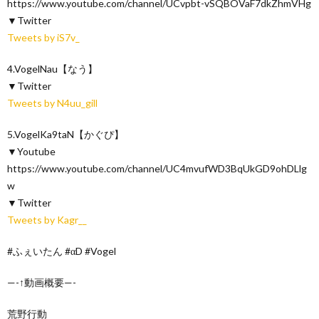
https://www.youtube.com/channel/UCvpbt-vSQBOVaF7dkZhmVHg
▼Twitter
Tweets by iS7v_
4.VogelNau【なう】
▼Twitter
Tweets by N4uu_gill
5.VogelKa9taN【かぐぴ】
▼Youtube
https://www.youtube.com/channel/UC4mvufWD3BqUkGD9ohDLlg
w
▼Twitter
Tweets by Kagr__
#ふぇいたん #αD #Vogel
—-↑動画概要—-
荒野行動