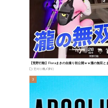
【荒野行動】Floraまきの自撮り初公開ｗｗ瀧の無双と
芝刈り機〆夢幻