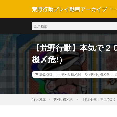
荒野行動プレイ動画アーカイブ
ゲー
【荒野行動】本気で２
機〆危!）
2022.06.24
芝刈り機〆危!
#芝刈り機〆危！
,
α
芝刈り機〆危!
【荒野行動】本気で２０
HOME