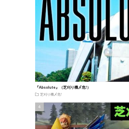
『Absolute』（芝刈り機〆危!）
芝刈り機〆危!