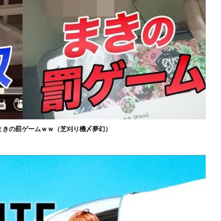
まきの罰ゲームｗｗ（芝刈り機〆夢幻）