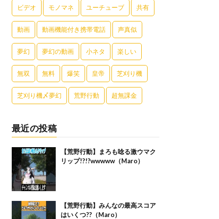
ビデオ
モノマネ
ユーチューブ
共有
動画
動画機能付き携帯電話
声真似
夢幻
夢幻の動画
小ネタ
楽しい
無双
無料
爆笑
皇帝
芝刈り機
芝刈り機〆夢幻
荒野行動
超無課金
最近の投稿
【荒野行動】まろも唸る激ウマク
リップ!?!?wwwww（Maro）
【荒野行動】みんなの最高スコア
はいくつ??（Maro）