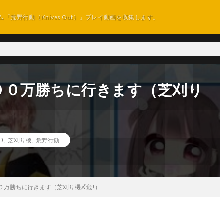
ム「荒野行動（Knives Out）」プレイ動画を収集します。
００万勝ちに行きます（芝刈り
D
,
芝刈り機
,
荒野行動
０万勝ちに行きます（芝刈り機〆危!）