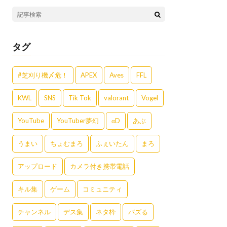
タグ
#芝刈り機〆危！
APEX
Aves
FFL
KWL
SNS
Tik Tok
valorant
Vogel
YouTube
YouTuber夢幻
αD
あぶ
うまい
ちょむまろ
ふぇいたん
まろ
アップロード
カメラ付き携帯電話
キル集
ゲーム
コミュニティ
チャンネル
デス集
ネタ枠
バズる