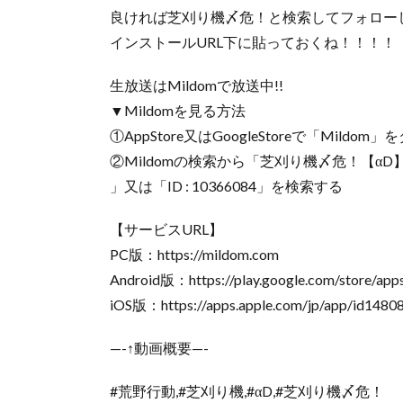
良ければ芝刈り機〆危！と検索してフォロー
インストールURL下に貼っておくね！！！！
生放送はMildomで放送中!!
▼Mildomを見る方法
①AppStore又はGoogleStoreで「Mildo
②Mildomの検索から「芝刈り機〆危！【αD
」又は「ID : 10366084」を検索する
【サービスURL】
PC版：https://mildom.com
Android版：https://play.google.com/store/app
iOS版：https://apps.apple.com/jp/app/id148
—-↑動画概要—-
#荒野行動,#芝刈り機,#αD,#芝刈り機〆危！