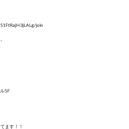
851FtRajH3jLALg/join
す。
ル5F
してます！！