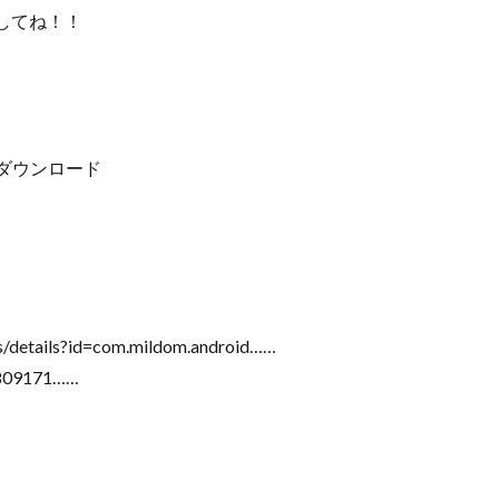
してね！！
m」をダウンロード
】
s/details?id=com.mildom.android……
0809171……