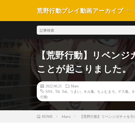
荒野行動プレイ動画アーカイブ
ゲー
【荒野行動】リベンジ
ことが起こりました。（
2022.06.21
Maro
SNS
,
Tik Tok
,
うまい
,
キル集
,
ちょむまろ
,
デス集
,
ネ
行動
Maro
【荒野行動】リベンジガチャを引
HOME