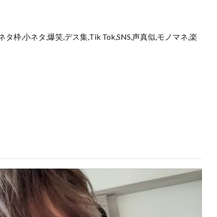
枠,小ネタ,爆笑,デス集,Tik Tok,SNS,声真似,モノマネ,楽