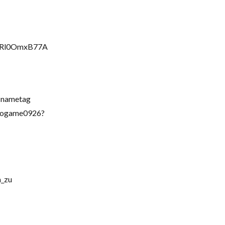
FvRl0OmxB77A
=nametag
ogame0926?
_zu