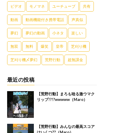
ビデオ
モノマネ
ユーチューブ
共有
動画
動画機能付き携帯電話
声真似
夢幻
夢幻の動画
小ネタ
楽しい
無双
無料
爆笑
皇帝
芝刈り機
芝刈り機〆夢幻
荒野行動
超無課金
最近の投稿
【荒野行動】まろも唸る激ウマク
リップ!?!?wwwww（Maro）
【荒野行動】みんなの最高スコア
はいくつ??（Maro）