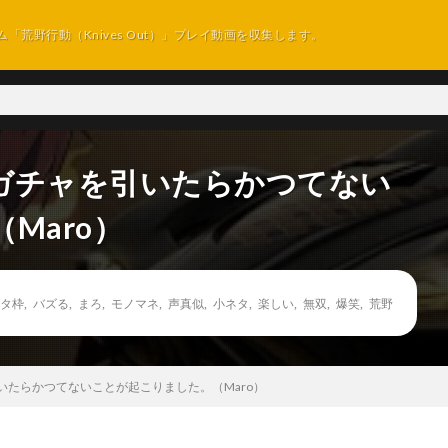
ム「荒野行動（Knives Out）」プレイ動画を収集します。
ガチャを引いたらかつてない
Maro）
タ枠
,
バズる
,
まろ
,
モノマネ
,
声真似
,
小ネタ
,
楽しい
,
無双
,
爆笑
,
荒野
いたらかつてないことが起こりました。（Maro）