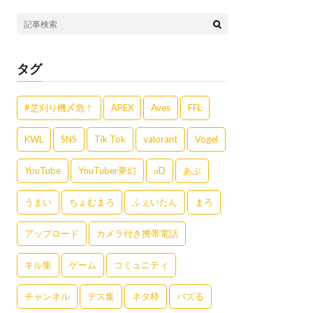
タグ
#芝刈り機〆危！
APEX
Aves
FFL
KWL
SNS
Tik Tok
valorant
Vogel
YouTube
YouTuber夢幻
αD
あぶ
うまい
ちょむまろ
ふぇいたん
まろ
アップロード
カメラ付き携帯電話
キル集
ゲーム
コミュニティ
チャンネル
デス集
ネタ枠
バズる