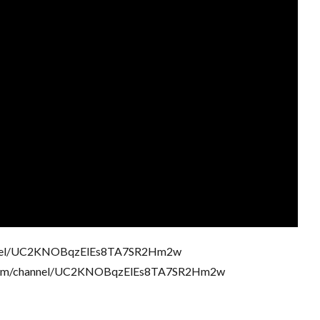
nnel/UC2KNOBqzElEs8TA7SR2Hm2w
/channel/UC2KNOBqzElEs8TA7SR2Hm2w