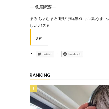
—-↑動画概要—-
まろ,ちょむまろ,荒野行動,無双,キル集,うまい,ネタ
しい,バズる
共有:
Twitter
Facebook
RANKING