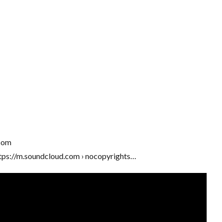
com
ps://m.soundcloud.com › nocopyrights…