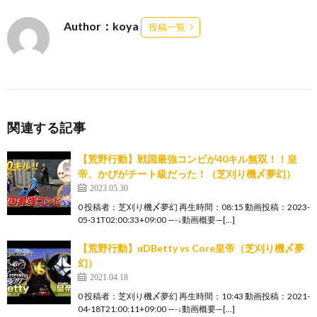
Author：koya
投稿一覧
関連する記事
【荒野行動】戦国最強コンビが40キル無双！！皇
帝、かぴがチート級だった！（芝刈り機〆夢幻）
2023.05.30
0 投稿者：芝刈り機〆夢幻 再生時間：08:15 動画投稿：2023-
05-31T02:00:33+09:00 —-↓動画概要—[…]
【荒野行動】αDBetty vs Core皇帝（芝刈り機〆夢
幻）
2021.04.18
0 投稿者：芝刈り機〆夢幻 再生時間：10:43 動画投稿：2021-
04-18T21:00:11+09:00 —-↓動画概要—[…]