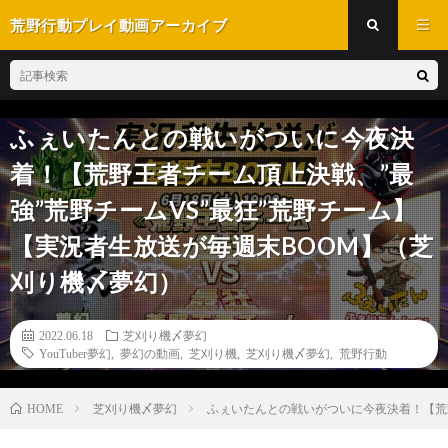
荒野行動プレイ動画アーカイブ
ふぇいたんとの戦いがついに今夜決
着！【荒野王者チーム頂上決戦、”最
強”荒野チームVS”最狂”荒野チーム】
【実況者生放送が毎週末BOOM】（芝
刈り機〆夢幻）
2022.06.18
芝刈り機〆夢幻
YouTuber夢幻
,
夢幻の動画
,
芝刈り機
,
芝刈り機〆夢幻
,
荒野行動
芝刈り機〆夢幻
ふぇいたんとの戦いがついに今夜決着！【荒野王
HOME