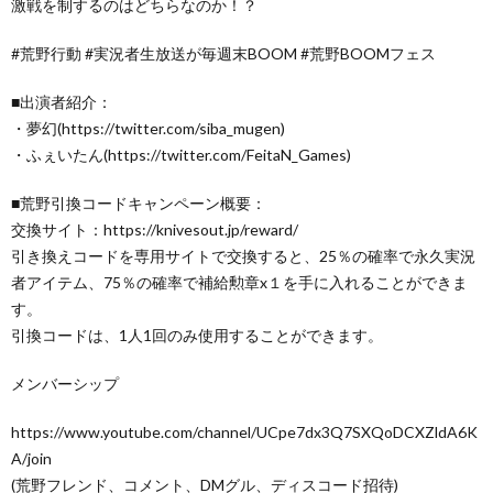
激戦を制するのはどちらなのか！？
#荒野行動 #実況者生放送が毎週末BOOM #荒野BOOMフェス
■出演者紹介：
・夢幻(https://twitter.com/siba_mugen)
・ふぇいたん(https://twitter.com/FeitaN_Games)
■荒野引換コードキャンペーン概要：
交換サイト：https://knivesout.jp/reward/
引き換えコードを専用サイトで交換すると、25％の確率で永久実況
者アイテム、75％の確率で補給勲章x１を手に入れることができま
す。
引換コードは、1人1回のみ使用することができます。
メンバーシップ
https://www.youtube.com/channel/UCpe7dx3Q7SXQoDCXZldA6K
A/join
(荒野フレンド、コメント、DMグル、ディスコード招待)