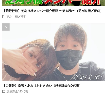
【荒野行動】芝刈り機メンバー紹介動画 〜第16弾〜（芝刈り機〆夢幻）
芝刈り機〆夢幻
【ご報告】拳智とあみはお付き合い（超無課金/αD代表）
超無課金/αD代表