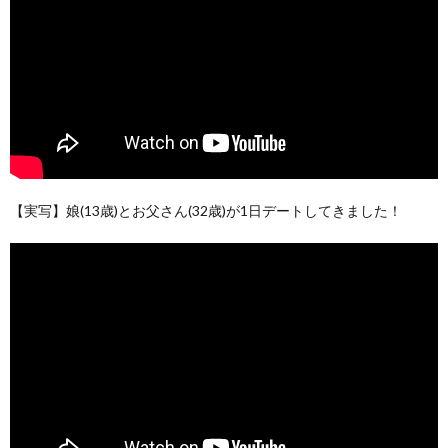
【実写】娘(13歳)とお父さん(32歳)が1日デートしてきました！