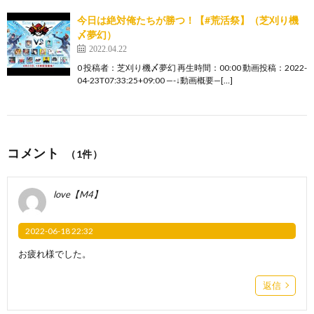
今日は絶対俺たちが勝つ！【#荒活祭】（芝刈り機
〆夢幻）
2022.04.22
0 投稿者：芝刈り機〆夢幻 再生時間：00:00 動画投稿：2022-
04-23T07:33:25+09:00 —-↓動画概要—[…]
コメント
（1件）
love【M4】
2022-06-18 22:32
お疲れ様でした。
返信