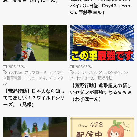
みたｗｗｗ（わずぼーん）
バイバル日記…Day43（Yoru
Ch. 亜紗香ヨル）
2025.05.24
2025.05.24
YouTube
,
アップロード
,
カメラ付
ボーン
,
ポケポケ
,
ポケポケパッ
き携帯電話
,
コミュニティ
,
チャンネ
ク
,
わずぼーん
,
荒野行動
ル
【荒野行動】進撃超えの新し
【荒野行動】日本人なら知っ
いセダンが最強すぎるｗｗｗ
ててほしい！？ワイルドシリ
（わずぼーん）
ーズ。（兄様）