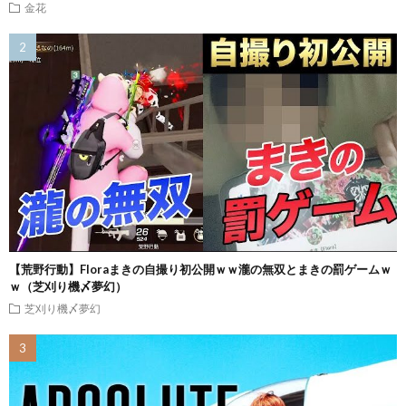
金花
【荒野行動】Floraまきの自撮り初公開ｗｗ瀧の無双とまきの罰ゲームｗ
ｗ（芝刈り機〆夢幻）
芝刈り機〆夢幻