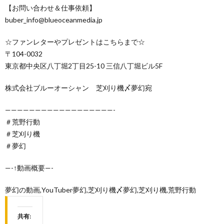
【お問い合わせ＆仕事依頼】
buber_info@blueoceanmedia.jp
☆ファンレターやプレゼントはこちらまで☆
〒104-0032
東京都中央区八丁堀2丁目25-10 三信八丁堀ビル5F
株式会社ブルーオーシャン 芝刈り機〆夢幻宛
——————————————————-
＃荒野行動
＃芝刈り機
＃夢幻
—-↑動画概要—-
夢幻の動画,YouTuber夢幻,芝刈り機〆夢幻,芝刈り機,荒野行動
共有: