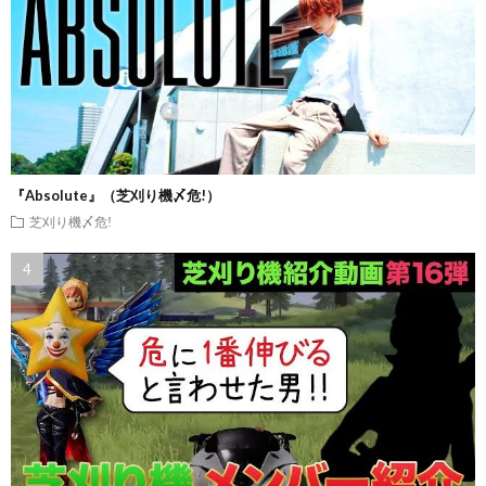
『Absolute』（芝刈り機〆危!）
芝刈り機〆危!