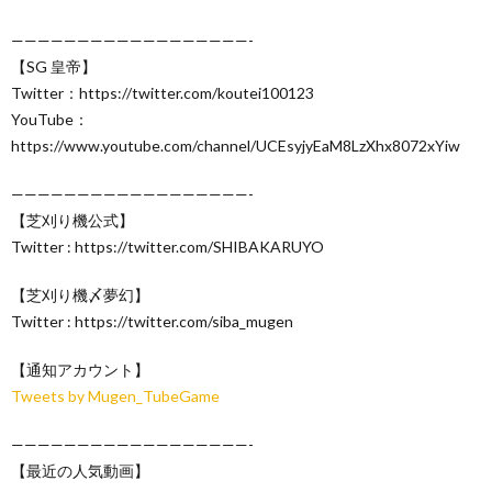
——————————————————-
【SG 皇帝】
Twitter：https://twitter.com/koutei100123
YouTube：
https://www.youtube.com/channel/UCEsyjyEaM8LzXhx8072xYiw
——————————————————-
【芝刈り機公式】
Twitter : https://twitter.com/SHIBAKARUYO
【芝刈り機〆夢幻】
Twitter : https://twitter.com/siba_mugen
【通知アカウント】
Tweets by Mugen_TubeGame
——————————————————-
【最近の人気動画】