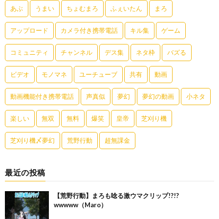
あぶ
うまい
ちょむまろ
ふぇいたん
まろ
アップロード
カメラ付き携帯電話
キル集
ゲーム
コミュニティ
チャンネル
デス集
ネタ枠
バズる
ビデオ
モノマネ
ユーチューブ
共有
動画
動画機能付き携帯電話
声真似
夢幻
夢幻の動画
小ネタ
楽しい
無双
無料
爆笑
皇帝
芝刈り機
芝刈り機〆夢幻
荒野行動
超無課金
最近の投稿
【荒野行動】まろも唸る激ウマクリップ!?!?
wwwww（Maro）