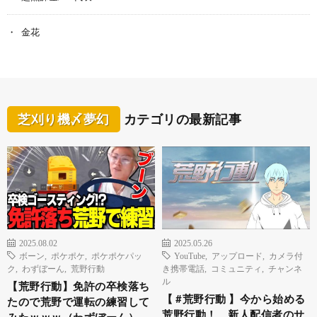
金花
芝刈り機〆夢幻
カテゴリの最新記事
2025.08.02
2025.05.26
ボーン
,
ポケポケ
,
ポケポケパッ
YouTube
,
アップロード
,
カメラ付
ク
,
わずぼーん
,
荒野行動
き携帯電話
,
コミュニティ
,
チャンネ
ル
【荒野行動】免許の卒検落ち
【 #荒野行動 】今から始める
たので荒野で運転の練習して
荒野行動！ 新人配信者のサ