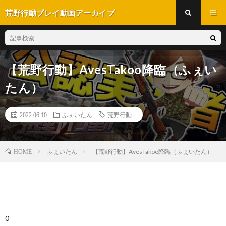
荒野行動プレイ動画アーカイブ
【荒野行動】AvesTakoo降臨（ふぇい
たん）
2022.06.10
ふぇいたん
荒野行動
ふぇいたん
【荒野行動】AvesTakoo降臨（ふぇいたん）
HOME
0