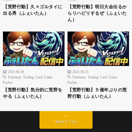
【荒野行動】久々ゴルタイに
【荒野行動】明日大会出るか
出る男（ふぇいたん）
らリハビリするぜ（ふぇいた
ん）
2025.09.18
2025.08.25
Pokémon Trading Card Game
Pokémon Trading Card Game
Pocket
Pocket
【荒野行動】気分的に荒野を
【荒野行動】５億年ぶりの荒
やる（ふぇいたん）
野行動（ふぇいたん）
Back to Top