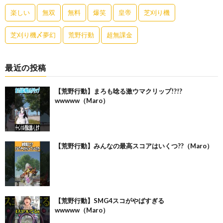
楽しい
無双
無料
爆笑
皇帝
芝刈り機
芝刈り機〆夢幻
荒野行動
超無課金
最近の投稿
【荒野行動】まろも唸る激ウマクリップ!?!?
wwwww（Maro）
【荒野行動】みんなの最高スコアはいくつ??（Maro）
【荒野行動】SMG4スコがやばすぎる
wwwww（Maro）