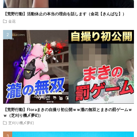
【荒野行動】活動休止の本当の理由を話します（金花【きんばな】）
金花
【荒野行動】Floraまきの自撮り初公開ｗｗ瀧の無双とまきの罰ゲームｗ
ｗ（芝刈り機〆夢幻）
芝刈り機〆夢幻