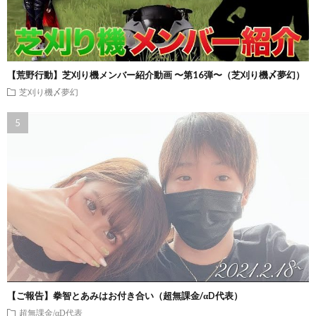
【荒野行動】芝刈り機メンバー紹介動画 〜第16弾〜（芝刈り機〆夢幻）
芝刈り機〆夢幻
【ご報告】拳智とあみはお付き合い（超無課金/αD代表）
超無課金/αD代表