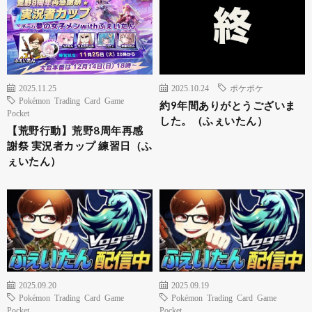
2025.11.25
2025.10.24
ポケポケ
Pokémon Trading Card Game
約9年間ありがとうございま
Pocket
した。（ふぇいたん）
【荒野行動】荒野8周年再感
謝祭 実況者カップ 練習日（ふ
ぇいたん）
2025.09.20
2025.09.19
Pokémon Trading Card Game
Pokémon Trading Card Game
Pocket
Pocket