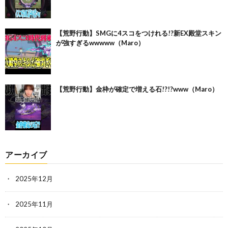
【荒野行動】SMGに4スコをつけれる!?新EX殿堂スキン
が強すぎるwwwww（Maro）
【荒野行動】金枠が確定で増える石!?!?www（Maro）
アーカイブ
2025年12月
2025年11月