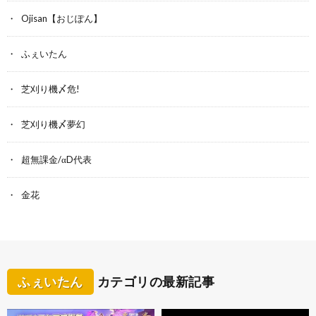
Ojisan【おじぽん】
ふぇいたん
芝刈り機〆危!
芝刈り機〆夢幻
超無課金/αD代表
金花
ふぇいたん
カテゴリの最新記事