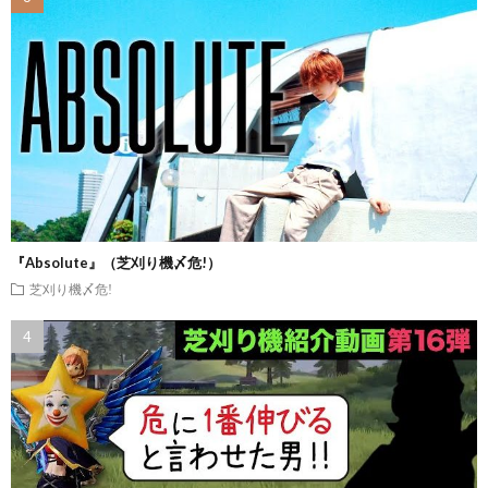
『Absolute』（芝刈り機〆危!）
芝刈り機〆危!