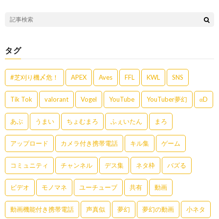
タグ
#芝刈り機〆危！
APEX
Aves
FFL
KWL
SNS
Tik Tok
valorant
Vogel
YouTube
YouTuber夢幻
αD
あぶ
うまい
ちょむまろ
ふぇいたん
まろ
アップロード
カメラ付き携帯電話
キル集
ゲーム
コミュニティ
チャンネル
デス集
ネタ枠
バズる
ビデオ
モノマネ
ユーチューブ
共有
動画
動画機能付き携帯電話
声真似
夢幻
夢幻の動画
小ネタ