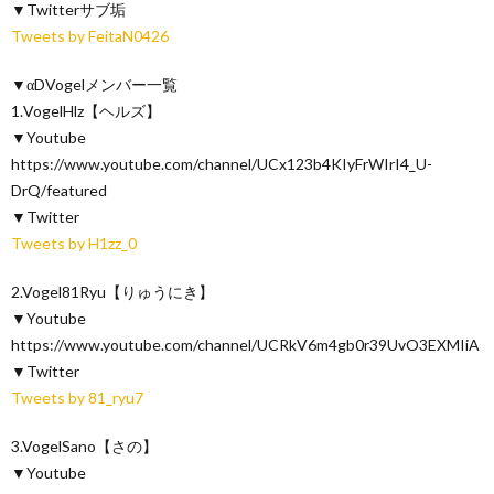
▼Twitterサブ垢
Tweets by FeitaN0426
▼αDVogelメンバー一覧
1.VogelHlz【ヘルズ】
▼Youtube
https://www.youtube.com/channel/UCx123b4KIyFrWIrI4_U-
DrQ/featured
▼Twitter
Tweets by H1zz_0
2.Vogel81Ryu【りゅうにき】
▼Youtube
https://www.youtube.com/channel/UCRkV6m4gb0r39UvO3EXMIiA
▼Twitter
Tweets by 81_ryu7
3.VogelSano【さの】
▼Youtube