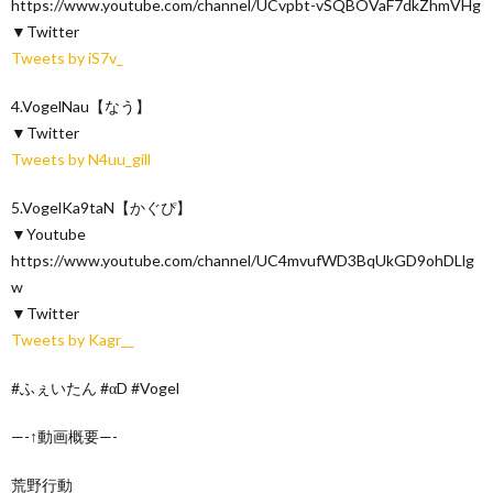
https://www.youtube.com/channel/UCvpbt-vSQBOVaF7dkZhmVHg
▼Twitter
Tweets by iS7v_
4.VogelNau【なう】
▼Twitter
Tweets by N4uu_gill
5.VogelKa9taN【かぐぴ】
▼Youtube
https://www.youtube.com/channel/UC4mvufWD3BqUkGD9ohDLlg
w
▼Twitter
Tweets by Kagr__
#ふぇいたん #αD #Vogel
—-↑動画概要—-
荒野行動