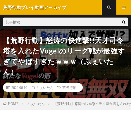
荒野行動プレイ動画アーカイブ
【荒野行動】怒涛の快進撃!!天才司令
塔を入れたVogelのリーグ戦が最強す
ぎてやばすぎたｗｗｗ（ふぇいた
ん）
2022.06.10
ふぇいたん
荒野行動
ふぇいたん
【荒野行動】怒涛の快進撃!!天才司令塔を入れた
HOME