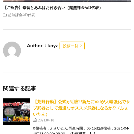
【ご報告】拳智とあみはお付き合い（超無課金/αD代表）
超無課金/αD代表
Author：koya
投稿一覧
関連する記事
【荒野行動】公式が明言!!新たにValが大幅強化でサ
ブ武器として最適なオススメ武器になるか!?（ふぇ
いたん）
2021.04.18
0 投稿者：ふぇいたん 再生時間：08:16 動画投稿：2021-04-
18T23:00:00+09:00 —-↓動画概要—-[…]