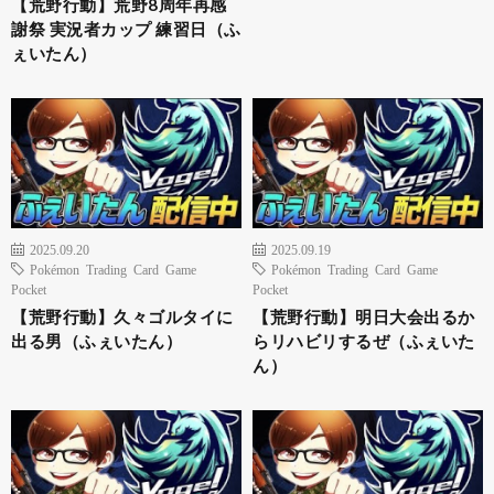
【荒野行動】荒野8周年再感
謝祭 実況者カップ 練習日（ふ
ぇいたん）
2025.09.20
2025.09.19
Pokémon Trading Card Game
Pokémon Trading Card Game
Pocket
Pocket
【荒野行動】久々ゴルタイに
【荒野行動】明日大会出るか
出る男（ふぇいたん）
らリハビリするぜ（ふぇいた
ん）