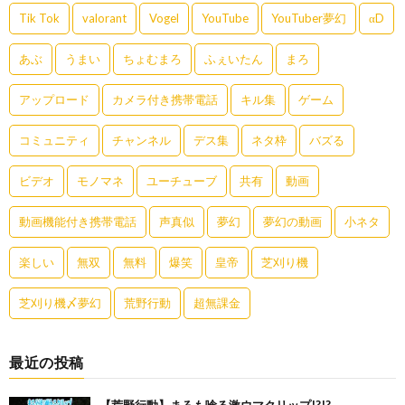
Tik Tok
valorant
Vogel
YouTube
YouTuber夢幻
αD
あぶ
うまい
ちょむまろ
ふぇいたん
まろ
アップロード
カメラ付き携帯電話
キル集
ゲーム
コミュニティ
チャンネル
デス集
ネタ枠
バズる
ビデオ
モノマネ
ユーチューブ
共有
動画
動画機能付き携帯電話
声真似
夢幻
夢幻の動画
小ネタ
楽しい
無双
無料
爆笑
皇帝
芝刈り機
芝刈り機〆夢幻
荒野行動
超無課金
最近の投稿
【荒野行動】まろも唸る激ウマクリップ!?!?