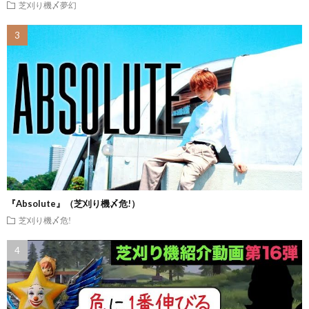
芝刈り機〆夢幻
『Absolute』（芝刈り機〆危!）
芝刈り機〆危!