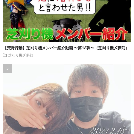
【荒野行動】芝刈り機メンバー紹介動画 〜第16弾〜（芝刈り機〆夢幻）
芝刈り機〆夢幻