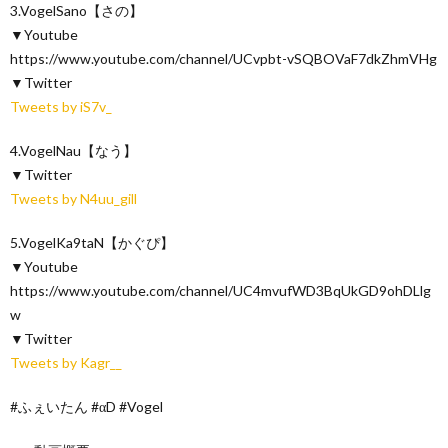
3.VogelSano【さの】
▼Youtube
https://www.youtube.com/channel/UCvpbt-vSQBOVaF7dkZhmVHg
▼Twitter
Tweets by iS7v_
4.VogelNau【なう】
▼Twitter
Tweets by N4uu_gill
5.VogelKa9taN【かぐぴ】
▼Youtube
https://www.youtube.com/channel/UC4mvufWD3BqUkGD9ohDLlg
w
▼Twitter
Tweets by Kagr__
#ふぇいたん #αD #Vogel