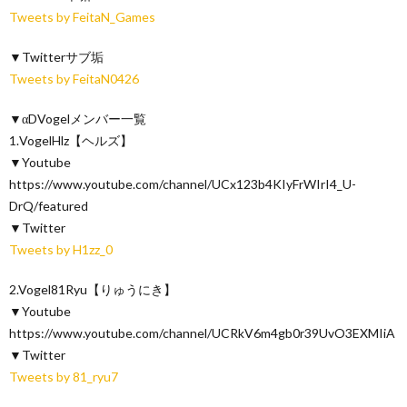
Tweets by FeitaN_Games
▼Twitterサブ垢
Tweets by FeitaN0426
▼αDVogelメンバー一覧
1.VogelHlz【ヘルズ】
▼Youtube
https://www.youtube.com/channel/UCx123b4KIyFrWIrI4_U-
DrQ/featured
▼Twitter
Tweets by H1zz_0
2.Vogel81Ryu【りゅうにき】
▼Youtube
https://www.youtube.com/channel/UCRkV6m4gb0r39UvO3EXMIiA
▼Twitter
Tweets by 81_ryu7