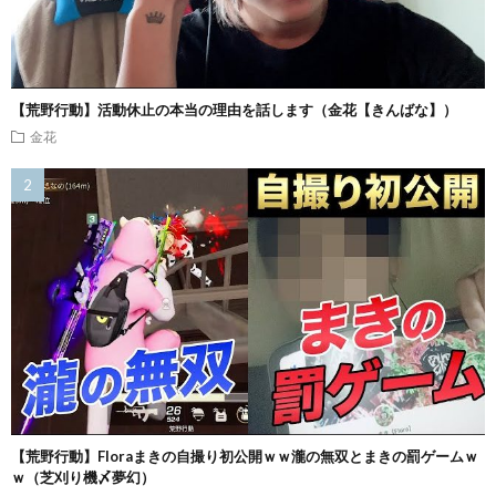
【荒野行動】活動休止の本当の理由を話します（金花【きんばな】）
金花
【荒野行動】Floraまきの自撮り初公開ｗｗ瀧の無双とまきの罰ゲームｗ
ｗ（芝刈り機〆夢幻）