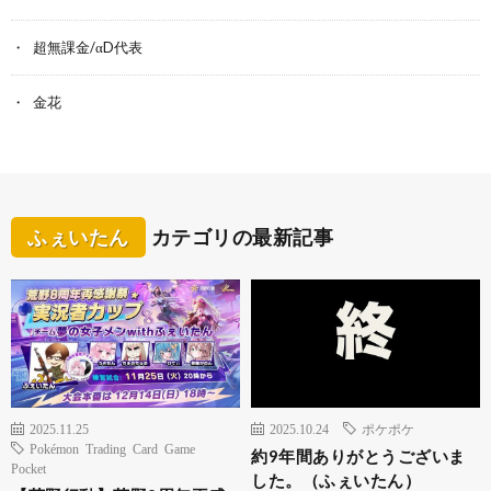
超無課金/αD代表
金花
ふぇいたん
カテゴリの最新記事
2025.11.25
2025.10.24
ポケポケ
Pokémon Trading Card Game
約9年間ありがとうございま
Pocket
した。（ふぇいたん）