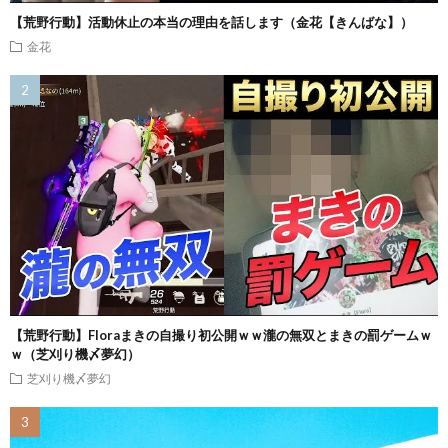
【荒野行動】活動休止の本当の理由を話します（金花【きんばな】）
金花
【荒野行動】Floraまきの自撮り初公開ｗｗ瀧の無双とまきの罰ゲームｗ
ｗ（芝刈り機〆夢幻）
芝刈り機〆夢幻