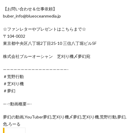
【お問い合わせ＆仕事依頼】
buber_info@blueoceanmedia.jp
☆ファンレターやプレゼントはこちらまで☆
〒104-0032
東京都中央区八丁堀2丁目25-10 三信八丁堀ビル5F
株式会社ブルーオーシャン 芝刈り機〆夢幻宛
——————————————————-
＃荒野行動
＃芝刈り機
＃夢幻
—-↑動画概要—-
夢幻の動画,YouTuber夢幻,芝刈り機〆夢幻,芝刈り機,荒野行動,夢幻,
危,ろーる