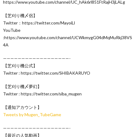
https://www.youtube.com/channel/UC_hAk6rl851FtRajH3jLALg
【芝刈り機〆侶】
Twitter：https://twitter.com/MayoiLl
YouTube
:https://www.youtube.com/channel/UCWkmygG04dMqMuRkj38VS
4A
——————————————————-
【芝刈り機公式】
Twitter : https://twitter.com/SHIBAKARUYO
【芝刈り機〆夢幻】
Twitter : https://twitter.com/siba_mugen
【通知アカウント】
Tweets by Mugen_TubeGame
——————————————————-
【最近の人気動画】