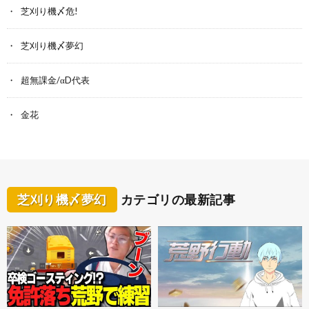
芝刈り機〆危!
芝刈り機〆夢幻
超無課金/αD代表
金花
芝刈り機〆夢幻
カテゴリの最新記事