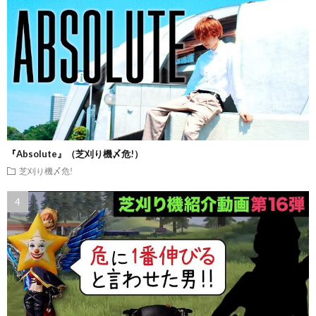
『Absolute』（芝刈り機〆危!）
芝刈り機〆危!