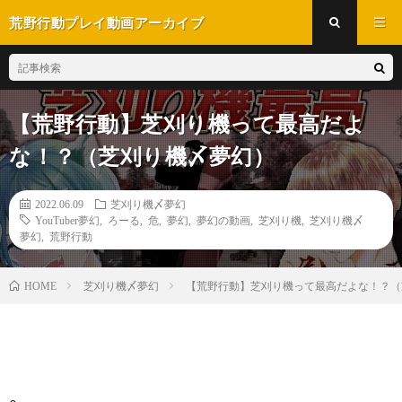
荒野行動プレイ動画アーカイブ
【荒野行動】芝刈り機って最高だよ
な！？（芝刈り機〆夢幻）
2022.06.09
芝刈り機〆夢幻
YouTuber夢幻
,
ろーる
,
危
,
夢幻
,
夢幻の動画
,
芝刈り機
,
芝刈り機〆
夢幻
,
荒野行動
芝刈り機〆夢幻
【荒野行動】芝刈り機って最高だよな！？
HOME