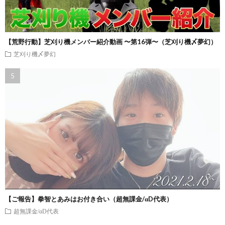
【荒野行動】芝刈り機メンバー紹介動画 〜第16弾〜（芝刈り機〆夢幻）
芝刈り機〆夢幻
【ご報告】拳智とあみはお付き合い（超無課金/αD代表）
超無課金/αD代表