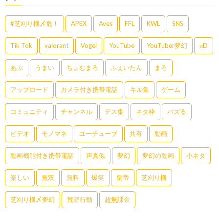
#芝刈り機〆危！
APEX
Aves
FFL
KWL
SNS
Tik Tok
valorant
Vogel
YouTube
YouTuber夢幻
αD
あぶ
うまい
ちょむまろ
ふぇいたん
まろ
アップロード
カメラ付き携帯電話
キル集
ゲーム
コミュニティ
チャンネル
デス集
ネタ枠
バズる
ビデオ
モノマネ
ユーチューブ
共有
動画
動画機能付き携帯電話
声真似
夢幻
夢幻の動画
小ネタ
楽しい
無双
無料
爆笑
皇帝
芝刈り機
芝刈り機〆夢幻
荒野行動
超無課金