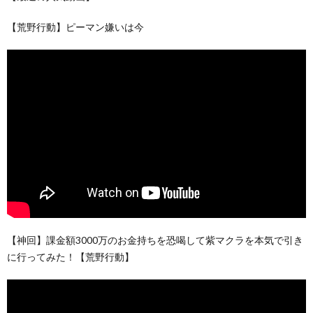
【荒野行動】ピーマン嫌いは今
【神回】課金額3000万のお金持ちを恐喝して紫マクラを本気で引き
に行ってみた！【荒野行動】