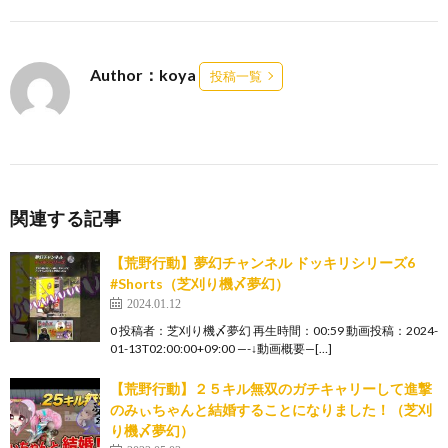
Author：koya
投稿一覧
関連する記事
【荒野行動】夢幻チャンネル ドッキリシリーズ6
#Shorts（芝刈り機〆夢幻）
2024.01.12
0 投稿者：芝刈り機〆夢幻 再生時間：00:59 動画投稿：2024-
01-13T02:00:00+09:00 —-↓動画概要—[…]
【荒野行動】２５キル無双のガチキャリーして進撃
のみぃちゃんと結婚することになりました！（芝刈
り機〆夢幻）