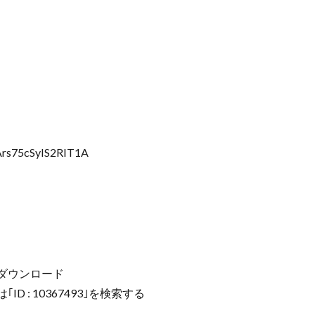
Ars75cSyIS2RIT1A
m」をダウンロード
D : 10367493｣を検索する