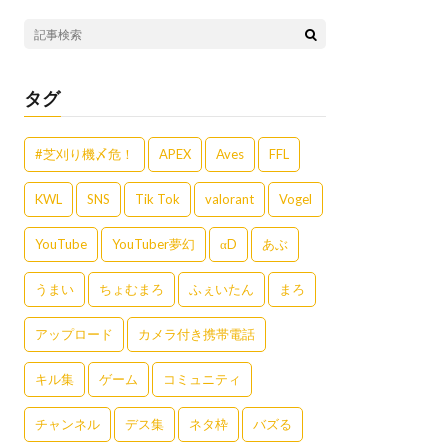
タグ
#芝刈り機〆危！
APEX
Aves
FFL
KWL
SNS
Tik Tok
valorant
Vogel
YouTube
YouTuber夢幻
αD
あぶ
うまい
ちょむまろ
ふぇいたん
まろ
アップロード
カメラ付き携帯電話
キル集
ゲーム
コミュニティ
チャンネル
デス集
ネタ枠
バズる