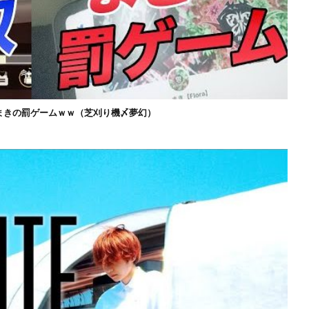
まきの罰ゲームｗｗ（芝刈り機〆夢幻）