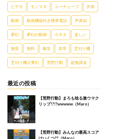
ビデオ
モノマネ
ユーチューブ
共有
動画
動画機能付き携帯電話
声真似
夢幻
夢幻の動画
小ネタ
楽しい
無双
無料
爆笑
皇帝
芝刈り機
芝刈り機〆夢幻
荒野行動
超無課金
最近の投稿
【荒野行動】まろも唸る激ウマク
リップ!?!?wwwww（Maro）
【荒野行動】みんなの最高スコア
はいくつ??（Maro）