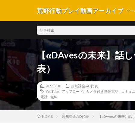
荒野行動プレイ動画アーカイブ
ゲー
【αDAvesの未来】話
表）
2022.06.01
超無課金/αD代表
YouTube
,
アップロード
,
カメラ付き携帯電話
,
コミュ
電話
,
無料
超無課金/αD代表
【αDAvesの未来】
HOME