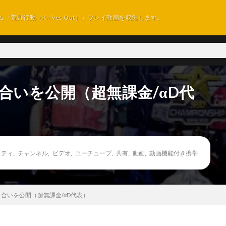
ム「荒野行動（Knives Out）」プレイ動画を収集します。
し合いを公開（超無課金/αD代
ニティ
,
チャンネル
,
ビデオ
,
ユーチューブ
,
共有
,
動画
,
動画機能付き携帯
話し合いを公開（超無課金/αD代表）