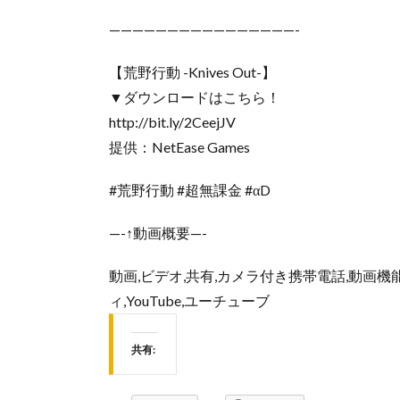
————————————————-
【荒野行動 -Knives Out-】
▼ダウンロードはこちら！
http://bit.ly/2CeejJV
提供：NetEase Games
#荒野行動 #超無課金 #αD
—-↑動画概要—-
動画,ビデオ,共有,カメラ付き携帯電話,動画機
ィ,YouTube,ユーチューブ
共有: