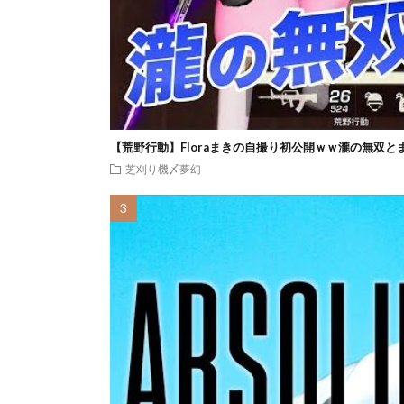
【荒野行動】Floraまきの自撮り初公開ｗｗ瀧の無双と
芝刈り機〆夢幻