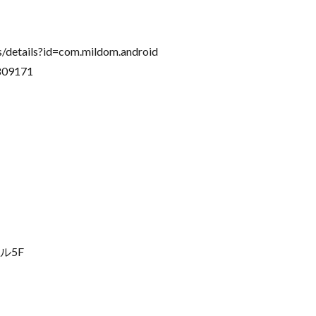
/details?id=com.mildom.android
809171
ル5F