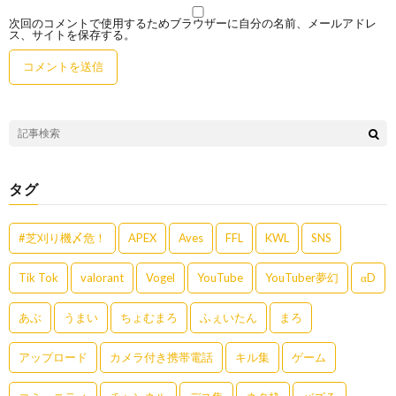
次回のコメントで使用するためブラウザーに自分の名前、メールアドレ
ス、サイトを保存する。
タグ
#芝刈り機〆危！
APEX
Aves
FFL
KWL
SNS
Tik Tok
valorant
Vogel
YouTube
YouTuber夢幻
αD
あぶ
うまい
ちょむまろ
ふぇいたん
まろ
アップロード
カメラ付き携帯電話
キル集
ゲーム