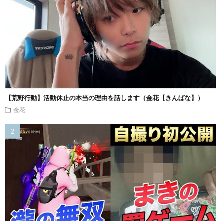
【荒野行動】活動休止の本当の理由を話します（金花【きんばな】）
金花