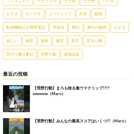
コミュニティ
チャンネル
デス集
ネタ枠
バズる
ビデオ
モノマネ
ユーチューブ
共有
動画
動画機能付き携帯電話
声真似
夢幻
夢幻の動画
小ネタ
楽しい
無双
無料
爆笑
皇帝
芝刈り機
芝刈り機〆夢幻
荒野行動
超無課金
最近の投稿
【荒野行動】まろも唸る激ウマクリップ!?!?
wwwww（Maro）
【荒野行動】みんなの最高スコアはいくつ??（Maro）