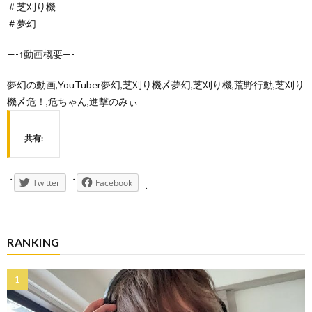
＃芝刈り機
＃夢幻
—-↑動画概要—-
夢幻の動画,YouTuber夢幻,芝刈り機〆夢幻,芝刈り機,荒野行動,芝刈り
機〆危！,危ちゃん,進撃のみぃ
共有:
Twitter
Facebook
RANKING