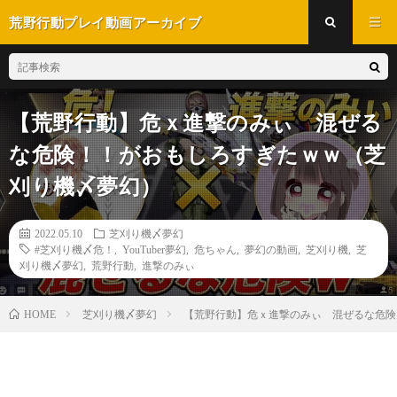
荒野行動プレイ動画アーカイブ
【荒野行動】危ｘ進撃のみぃ 混ぜる
な危険！！がおもしろすぎたｗｗ（芝
刈り機〆夢幻）
2022.05.10
芝刈り機〆夢幻
#芝刈り機〆危！
,
YouTuber夢幻
,
危ちゃん
,
夢幻の動画
,
芝刈り機
,
芝
刈り機〆夢幻
,
荒野行動
,
進撃のみぃ
芝刈り機〆夢幻
【荒野行動】危ｘ進撃のみぃ 混ぜるな危険
HOME