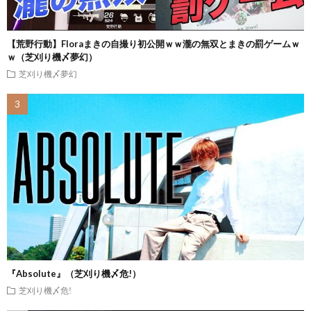
【荒野行動】Floraまきの自撮り初公開ｗｗ瀧の無双とまきの罰ゲームｗ
ｗ（芝刈り機〆夢幻）
芝刈り機〆夢幻
『Absolute』（芝刈り機〆危!）
芝刈り機〆危!