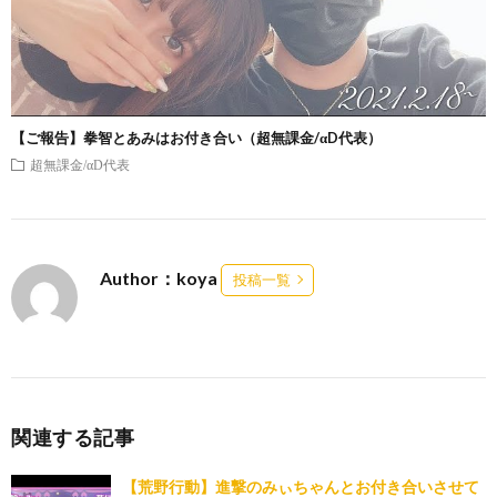
【ご報告】拳智とあみはお付き合い（超無課金/αD代表）
超無課金/αD代表
Author：koya
投稿一覧
関連する記事
【荒野行動】進撃のみぃちゃんとお付き合いさせて