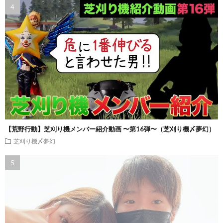
【荒野行動】芝刈り機メンバー紹介動画 〜第16弾〜（芝刈り機〆夢幻）
芝刈り機〆夢幻