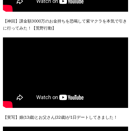
【神回】課金額3000万のお金持ちを恐喝して紫マクラを本気で引き
に行ってみた！【荒野行動】
【実写】娘(13歳)とお父さん(32歳)が1日デートしてきました！