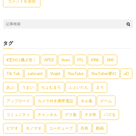
タグ
#芝刈り機〆危！
APEX
Aves
FFL
KWL
SNS
Tik Tok
valorant
Vogel
YouTube
YouTuber夢幻
αD
あぶ
うまい
ちょむまろ
ふぇいたん
まろ
アップロード
カメラ付き携帯電話
キル集
ゲーム
コミュニティ
チャンネル
デス集
ネタ枠
バズる
ビデオ
モノマネ
ユーチューブ
共有
動画