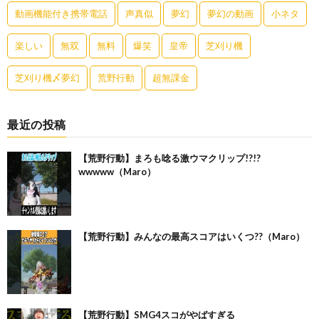
動画機能付き携帯電話
声真似
夢幻
夢幻の動画
小ネタ
楽しい
無双
無料
爆笑
皇帝
芝刈り機
芝刈り機〆夢幻
荒野行動
超無課金
最近の投稿
【荒野行動】まろも唸る激ウマクリップ!?!?
wwwww（Maro）
【荒野行動】みんなの最高スコアはいくつ??（Maro）
【荒野行動】SMG4スコがやばすぎる