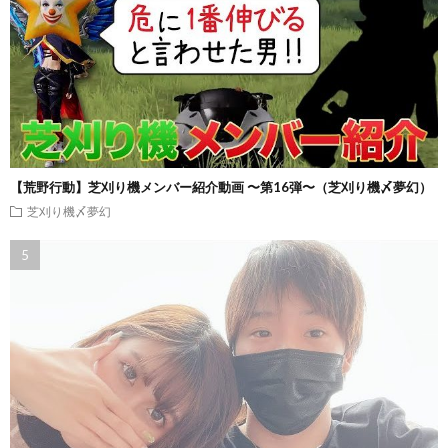
【荒野行動】芝刈り機メンバー紹介動画 〜第16弾〜（芝刈り機〆夢幻）
芝刈り機〆夢幻