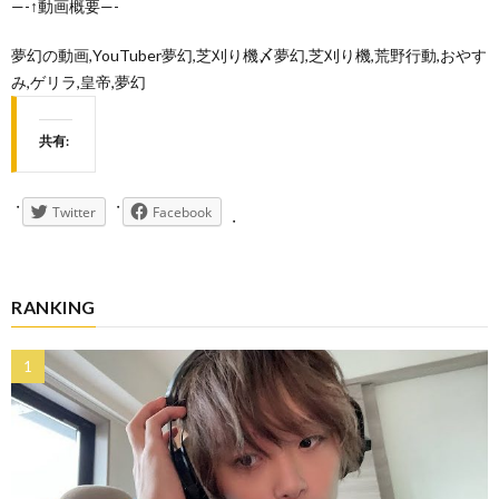
—-↑動画概要—-
夢幻の動画,YouTuber夢幻,芝刈り機〆夢幻,芝刈り機,荒野行動,おやす
み,ゲリラ,皇帝,夢幻
共有:
Twitter
Facebook
RANKING