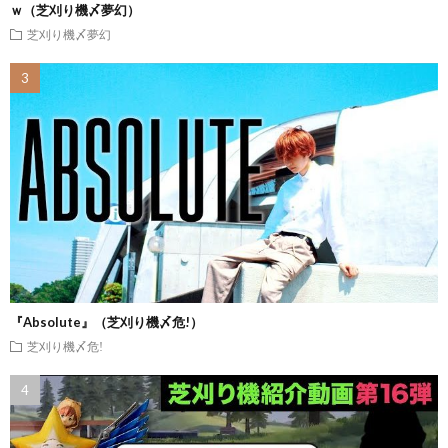
ｗ（芝刈り機〆夢幻）
芝刈り機〆夢幻
『Absolute』（芝刈り機〆危!）
芝刈り機〆危!