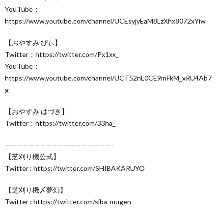
YouTube：
https://www.youtube.com/channel/UCEsyjyEaM8LzXhx8072xYiw
【おやすみ ぴぃ】
Twitter：https://twitter.com/Px1xx_
YouTube：
https://www.youtube.com/channel/UCT52nL0CE9mFkM_xRU4Ab7
g
【おやすみ はづき】
Twitter：https://twitter.com/33ha_
——————————————————-
【芝刈り機公式】
Twitter : https://twitter.com/SHIBAKARUYO
【芝刈り機〆夢幻】
Twitter : https://twitter.com/siba_mugen