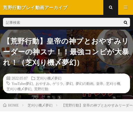
荒野行動プレイ動画アーカイブ
【荒野行動】皇帝の神プとおやすみリ
ーダーの神スナ！！最強コンビが大暴
れ！（芝刈り機〆夢幻）
2022.05.07
芝刈り機〆夢幻
YouTuber夢幻
,
おやすみ
,
ゲリラ
,
夢幻
,
夢幻の動画
,
皇帝
,
芝刈り機
,
芝刈り機〆夢幻
,
荒野行動
芝刈り機〆夢幻
【荒野行動】皇帝の神プとおやすみリーダ
HOME