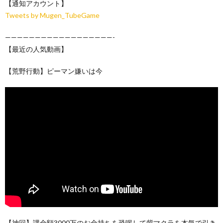
【通知アカウント】
Tweets by Mugen_TubeGame
——————————————————-
【最近の人気動画】
【荒野行動】ピーマン嫌いは今
【神回】課金額3000万のお金持ちを恐喝して紫マクラを本気で引き