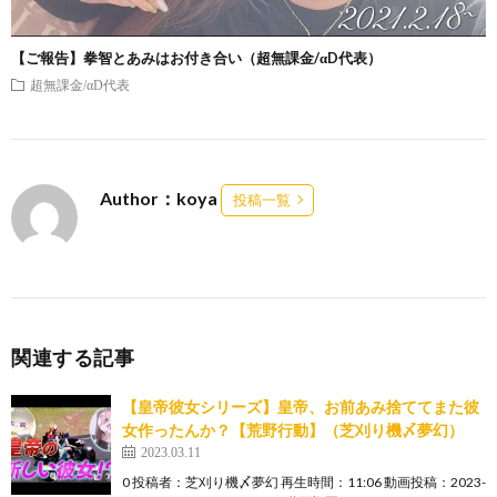
【ご報告】拳智とあみはお付き合い（超無課金/αD代表）
超無課金/αD代表
Author：koya
投稿一覧
関連する記事
【皇帝彼女シリーズ】皇帝、お前あみ捨ててまた彼
女作ったんか？【荒野行動】（芝刈り機〆夢幻）
2023.03.11
0 投稿者：芝刈り機〆夢幻 再生時間：11:06 動画投稿：2023-