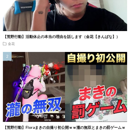
【荒野行動】活動休止の本当の理由を話します（金花【きんばな】）
金花
【荒野行動】Floraまきの自撮り初公開ｗｗ瀧の無双とまきの罰ゲームｗ