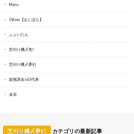
Maro
Ojisan【おじぽん】
ふぇいたん
芝刈り機〆危!
芝刈り機〆夢幻
超無課金/αD代表
金花
芝刈り機〆夢幻
カテゴリの最新記事