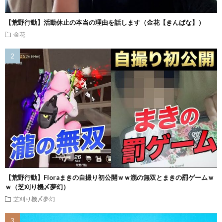
【荒野行動】活動休止の本当の理由を話します（金花【きんばな】）
金花
【荒野行動】Floraまきの自撮り初公開ｗｗ瀧の無双とまきの罰ゲームｗ
ｗ（芝刈り機〆夢幻）
芝刈り機〆夢幻