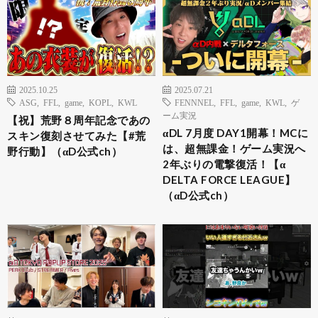
2025.10.25
2025.07.21
ASG
,
FFL
,
game
,
KOPL
,
KWL
FENNNEL
,
FFL
,
game
,
KWL
,
ゲ
ーム実況
【祝】荒野８周年記念であの
αDL 7月度 DAY1開幕！MCに
スキン復刻させてみた【#荒
は、超無課金！ゲーム実況へ
野行動】（αD公式ch）
2年ぶりの電撃復活！【α
DELTA FORCE LEAGUE】
（αD公式ch）