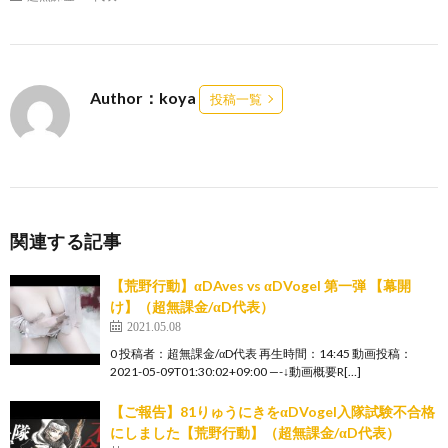
Author：koya
投稿一覧
関連する記事
【荒野行動】αDAves vs αDVogel 第一弾 【幕開
け】（超無課金/αD代表）
2021.05.08
0 投稿者：超無課金/αD代表 再生時間：14:45 動画投稿：
2021-05-09T01:30:02+09:00 —-↓動画概要R[…]
【ご報告】81りゅうにきをαDVogel入隊試験不合格
にしました【荒野行動】（超無課金/αD代表）