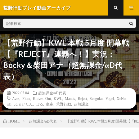
荒野行動プレイ動画アーカイブ
【荒野行動】KWL 本戦 5月度 開幕戦
【『REJECT』連覇へ！】実況：
Bocky＆柴田アナ（超無課金/αD代
表）
2022.05.04
超無課金/αD代表
Aves
,
Flora
,
Knives Out
,
KWL
,
Mantis
,
Reject
,
Sengoku
,
Vogel
,
XeNo
,
αD
,
ふぇいたん
,
ぼる
,
皇帝
,
荒野行動
,
超無課金
超無課金/αD代表
【荒野行動】KWL 本戦 5月度 開幕戦【『R
HOME