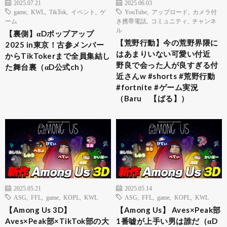
2025.07.21
2025.06.03
game
,
KWL
,
TikTok
,
イベント
,
ゲ
YouTube
,
アップロード
,
カメラ付
ーム
き携帯電話
,
コミュニティ
,
チャンネ
ル
【裏側】αDポップアップ
【荒野行動】今の荒野界隈に
2025 in東京！古参メンバー
はあまりいない可愛い付近
からTikTokerまで全員集結し
野良で会った人が良すぎる付
た舞台裏（αD公式ch）
近さんw #shorts #荒野行動
#fortnite #ゲーム実況
（Baru 【ばる】）
2025.05.21
2025.05.14
ASG
,
FFL
,
game
,
KOPL
,
KWL
ASG
,
FFL
,
game
,
KOPL
,
KWL
【Among Us 3D】
【Among Us】 Aves×Peak部
Aves×Peak部×TikTok部の大
1番嘘が上手い男は誰だ（αD