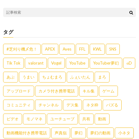
タグ
#芝刈り機〆危！
APEX
Aves
FFL
KWL
SNS
Tik Tok
valorant
Vogel
YouTube
YouTuber夢幻
αD
あぶ
うまい
ちょむまろ
ふぇいたん
まろ
アップロード
カメラ付き携帯電話
キル集
ゲーム
コミュニティ
チャンネル
デス集
ネタ枠
バズる
ビデオ
モノマネ
ユーチューブ
共有
動画
動画機能付き携帯電話
声真似
夢幻
夢幻の動画
小ネタ