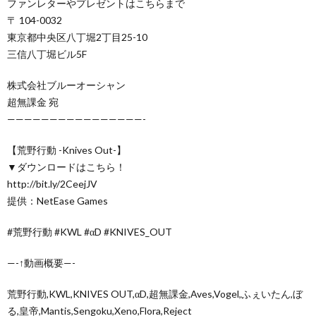
ファンレターやプレゼントはこちらまで
〒 104-0032
東京都中央区八丁堀2丁目25-10
三信八丁堀ビル5F
株式会社ブルーオーシャン
超無課金 宛
————————————————-
【荒野行動 -Knives Out-】
▼ダウンロードはこちら！
http://bit.ly/2CeejJV
提供：NetEase Games
#荒野行動 #KWL #αD #KNIVES_OUT
—-↑動画概要—-
荒野行動,KWL,KNIVES OUT,αD,超無課金,Aves,Vogel,ふぇいたん,ぼ
る,皇帝,Mantis,Sengoku,Xeno,Flora,Reject