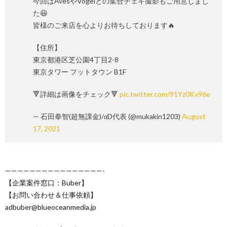
今回はAvesやVogelとの集合チェキ撮影もご用意しまし
た😆
皆様のご来店を心よりお待ちしております🔥
【住所】
東京都港区芝公園4丁目2-8
東京タワー フットタウン B1F
🔻詳細は画像をチェック🔻
pic.twitter.com/91Yz0Kv96o
— 石田拳智(超無課金)/αD代表 (@mukakin1203)
August
17, 2021
————————————————-
【企業案件窓口：Buber】
【お問い合わせ＆仕事依頼】
adbuber@blueoceanmedia.jp