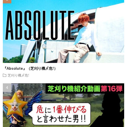
『Absolute』（芝刈り機〆危!）
芝刈り機〆危!