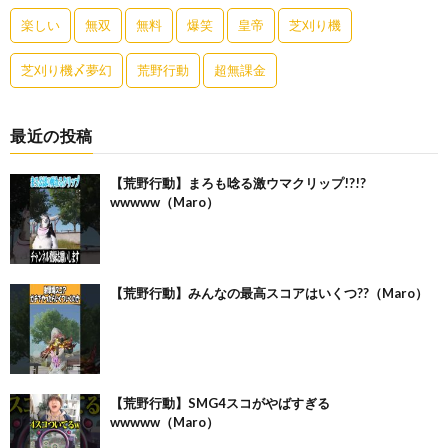
楽しい
無双
無料
爆笑
皇帝
芝刈り機
芝刈り機〆夢幻
荒野行動
超無課金
最近の投稿
【荒野行動】まろも唸る激ウマクリップ!?!?
wwwww（Maro）
【荒野行動】みんなの最高スコアはいくつ??（Maro）
【荒野行動】SMG4スコがやばすぎる
wwwww（Maro）