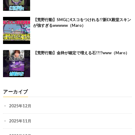
【荒野行動】SMGに4スコをつけれる!?新EX殿堂スキン
が強すぎるwwwww（Maro）
【荒野行動】金枠が確定で増える石!?!?www（Maro）
アーカイブ
2025年12月
2025年11月