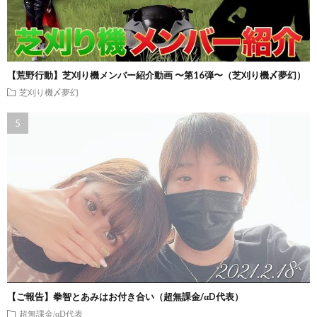
【荒野行動】芝刈り機メンバー紹介動画 〜第16弾〜（芝刈り機〆夢幻）
芝刈り機〆夢幻
【ご報告】拳智とあみはお付き合い（超無課金/αD代表）
超無課金/αD代表