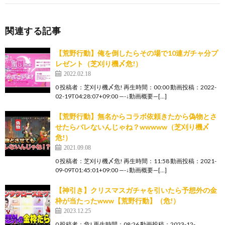
関連する記事
【荒野行動】俺を倒したらその場で10連ガチャ分プ
レゼント（芝刈り機〆危!）
2022.02.18
0 投稿者：芝刈り機〆危! 再生時間：00:00 動画投稿：2022-
02-19T04:28:07+09:00 —-↓動画概要—[…]
【荒野行動】無名からコラボ依頼きたから偽物とさ
せたらバレないんじゃね？wwwww（芝刈り機〆
危!）
2021.09.08
0 投稿者：芝刈り機〆危! 再生時間：11:58 動画投稿：2021-
09-09T01:45:01+09:00 —-↓動画概要—[…]
【神引き】クリスマスガチャを引いたら予想外の金
枠が当たったwww【荒野行動】（危!）
2023.12.25
0 投稿者：危! 再生時間：08:26 動画投稿：2023-12-