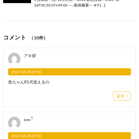
26T03:30:07+09:00 —-↓動画概要—- #チ[…]
コメント
（10件）
アキ様
2022-04-28 19:10
危ちゃん81式使えるの
返信
sᴀᴛᴏིྀ
2022-04-28 19:10