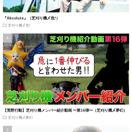
『Absolute』（芝刈り機〆危!）
芝刈り機〆危!
【荒野行動】芝刈り機メンバー紹介動画 〜第16弾〜（芝刈り機〆夢幻）
芝刈り機〆夢幻