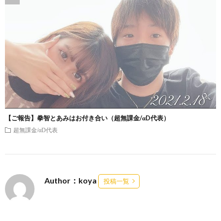
【ご報告】拳智とあみはお付き合い（超無課金/αD代表）
超無課金/αD代表
Author：koya
投稿一覧