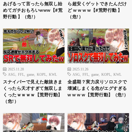
あげるって言ったら無双し始
ら超安くゲットできたんだけ
めてガチおもろいwww【#荒
ど w w w w【#荒野行動 】
野行動 】（危!）
（危!）
2025.11.28
2025.11.26
ASG
,
FFL
,
game
,
KOPL
,
KWL
ASG
,
FFL
,
game
,
KOPL
,
KWL
スナイパーで見えた敵抜きま
全盛期？実力戻りソロスクで
くったら天才すぎて無双しま
壊滅しまくる危がエグすぎる
くったｗｗｗｗ【荒野行動】
w w w w【荒野行動】（危!）
（危!）