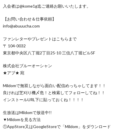
入会者は@kome1g迄ご連絡お願いいたします。
【お問い合わせ＆仕事依頼】
info@abuuucha.com
ファンレターやプレゼントはこちらまで
〒 104-0032
東京都中央区八丁堀2丁目25-10 三信八丁堀ビル5F
株式会社ブルーオーシャン
★アブ★ 宛
Mildomで無双しながら面白い配信めっちゃしてます！！
良ければ芝刈り機〆危！と検索してフォローしてね！！
インストールURL下に貼っておくね！！！！
生放送はMildomで放送中!!
▼Mildomを見る方法
①AppStore又はGoogleStoreで「Mildom」をダウンロード