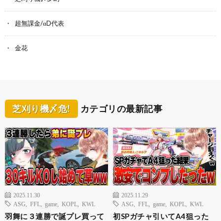
超無課金/αD代表
金花
芝刈り機〆危!
カテゴリの最新記事
2025.11.30
2025.11.29
ASG
,
FFL
,
game
,
KOPL
,
KWL
ASG
,
FFL
,
game
,
KOPL
,
KWL
羽舞に３連勝で誕プレ買って
初SPガチャ引いてA4狙った