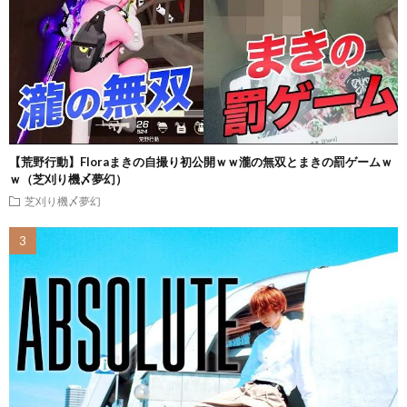
【荒野行動】Floraまきの自撮り初公開ｗｗ瀧の無双とまきの罰ゲームｗ
ｗ（芝刈り機〆夢幻）
芝刈り機〆夢幻