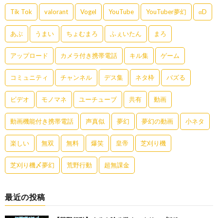
Tik Tok
valorant
Vogel
YouTube
YouTuber夢幻
αD
あぶ
うまい
ちょむまろ
ふぇいたん
まろ
アップロード
カメラ付き携帯電話
キル集
ゲーム
コミュニティ
チャンネル
デス集
ネタ枠
バズる
ビデオ
モノマネ
ユーチューブ
共有
動画
動画機能付き携帯電話
声真似
夢幻
夢幻の動画
小ネタ
楽しい
無双
無料
爆笑
皇帝
芝刈り機
芝刈り機〆夢幻
荒野行動
超無課金
最近の投稿