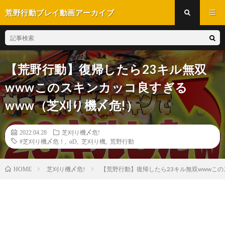
荒野行動プレイ動画アーカイブ
【荒野行動】復帰したら23キル無双
wwwこのスキンカッコ良すぎる
www（芝刈り機〆危!）
2022.04.28
芝刈り機〆危!
#芝刈り機〆危！
,
αD
,
芝刈り機
,
荒野行動
芝刈り機〆危!
【荒野行動】復帰したら23キル無双wwwこの
HOME