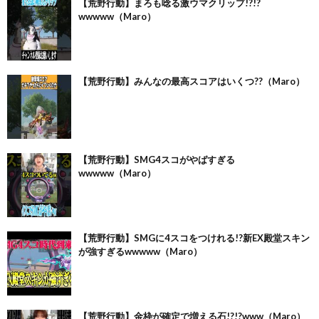
【荒野行動】まろも唸る激ウマクリップ!?!?
wwwww（Maro）
【荒野行動】みんなの最高スコアはいくつ??（Maro）
【荒野行動】SMG4スコがやばすぎる
wwwww（Maro）
【荒野行動】SMGに4スコをつけれる!?新EX殿堂スキン
が強すぎるwwwww（Maro）
【荒野行動】金枠が確定で増える石!?!?www（Maro）