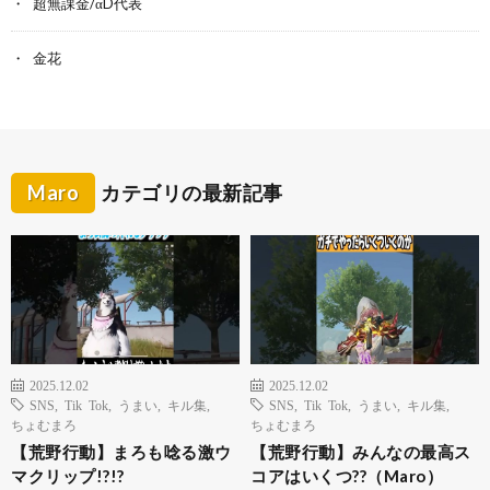
超無課金/αD代表
金花
Maro
カテゴリの最新記事
2025.12.02
2025.12.02
SNS
,
Tik Tok
,
うまい
,
キル集
,
SNS
,
Tik Tok
,
うまい
,
キル集
,
ちょむまろ
ちょむまろ
【荒野行動】まろも唸る激ウ
【荒野行動】みんなの最高ス
マクリップ!?!?
コアはいくつ??（Maro）