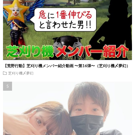
【荒野行動】芝刈り機メンバー紹介動画 〜第16弾〜（芝刈り機〆夢幻）
芝刈り機〆夢幻