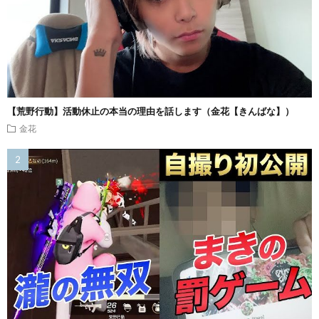
【荒野行動】活動休止の本当の理由を話します（金花【きんばな】）
金花