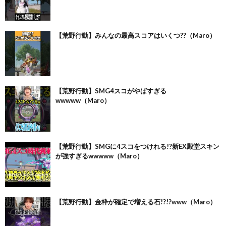
【荒野行動】みんなの最高スコアはいくつ??（Maro）
【荒野行動】SMG4スコがやばすぎる
wwwww（Maro）
【荒野行動】SMGに4スコをつけれる!?新EX殿堂スキン
が強すぎるwwwww（Maro）
【荒野行動】金枠が確定で増える石!?!?www（Maro）