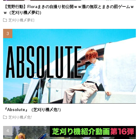
【荒野行動】Floraまきの自撮り初公開ｗｗ瀧の無双とまきの罰ゲームｗ
ｗ（芝刈り機〆夢幻）
芝刈り機〆夢幻
『Absolute』（芝刈り機〆危!）
芝刈り機〆危!