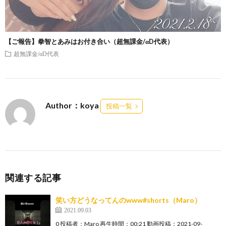
【ご報告】拳智とあみはお付き合い（超無課金/αD代表）
超無課金/αD代表
Author：koya
投稿一覧
関連する記事
笑い方どうなってんのwww#shorts（Maro）
2021.09.03
0 投稿者：Maro 再生時間：00:21 動画投稿：2021-09-