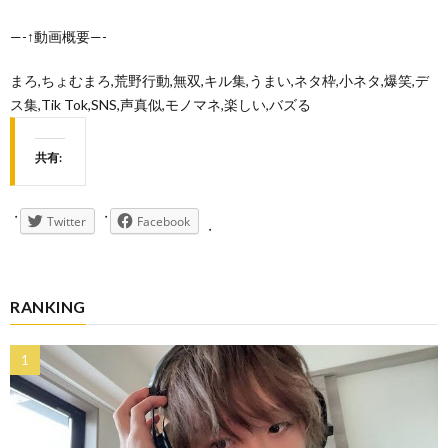
—-↑動画概要—-
まろ,ちょむまろ,荒野行動,無双,キル集,うまい,ネタ枠,小ネタ,爆笑,デ
ス集,Tik Tok,SNS,声真似,モノマネ,楽しい,バズる
共有:
Twitter
Facebook
RANKING