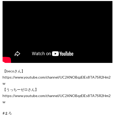
【becoさん】
https://www.youtube.com/channel/UC2KNOBqzElEs8TA7SR2Hm2
w
【うっちーゼロさん】
https://www.youtube.com/channel/UC2KNOBqzElEs8TA7SR2Hm2
w
#まろ