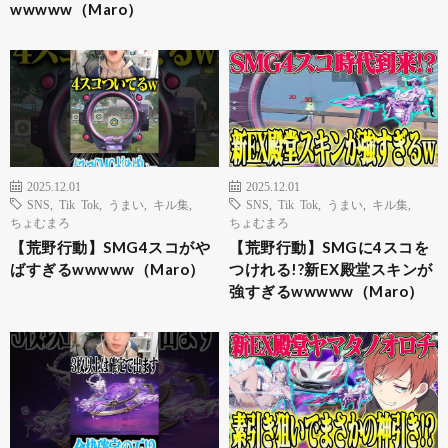
wwwww（Maro）
2025.12.01
2025.12.01
SNS
,
Tik Tok
,
うまい
,
キル集
,
SNS
,
Tik Tok
,
うまい
,
キル集
,
ちょむまろ
ちょむまろ
【荒野行動】SMG4スコがや
【荒野行動】SMGに4スコを
ばすぎるwwwww（Maro）
つけれる!?新EX殿堂スキンが
強すぎるwwwww（Maro）