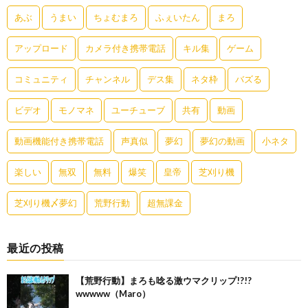
あぶ
うまい
ちょむまろ
ふぇいたん
まろ
アップロード
カメラ付き携帯電話
キル集
ゲーム
コミュニティ
チャンネル
デス集
ネタ枠
バズる
ビデオ
モノマネ
ユーチューブ
共有
動画
動画機能付き携帯電話
声真似
夢幻
夢幻の動画
小ネタ
楽しい
無双
無料
爆笑
皇帝
芝刈り機
芝刈り機〆夢幻
荒野行動
超無課金
最近の投稿
【荒野行動】まろも唸る激ウマクリップ!?!?
wwwww（Maro）