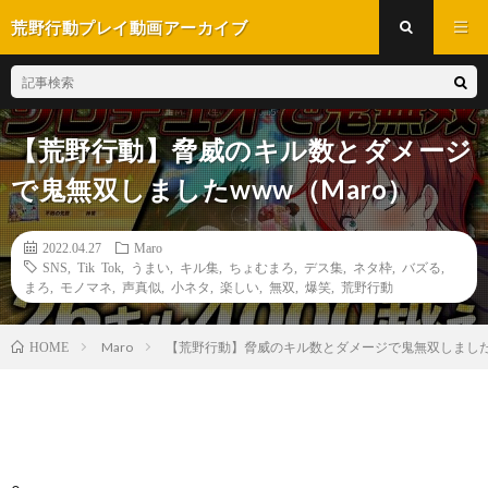
荒野行動プレイ動画アーカイブ
【荒野行動】脅威のキル数とダメージ
で鬼無双しましたwww（Maro）
2022.04.27
Maro
SNS
,
Tik Tok
,
うまい
,
キル集
,
ちょむまろ
,
デス集
,
ネタ枠
,
バズる
,
まろ
,
モノマネ
,
声真似
,
小ネタ
,
楽しい
,
無双
,
爆笑
,
荒野行動
Maro
【荒野行動】脅威のキル数とダメージで鬼無双しましたw
HOME