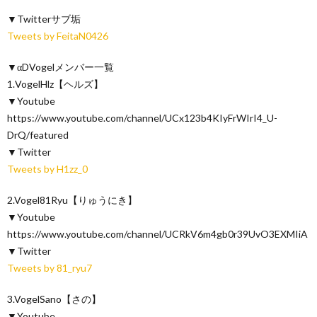
▼Twitterサブ垢
Tweets by FeitaN0426
▼αDVogelメンバー一覧
1.VogelHlz【ヘルズ】
▼Youtube
https://www.youtube.com/channel/UCx123b4KIyFrWIrI4_U-
DrQ/featured
▼Twitter
Tweets by H1zz_0
2.Vogel81Ryu【りゅうにき】
▼Youtube
https://www.youtube.com/channel/UCRkV6m4gb0r39UvO3EXMIiA
▼Twitter
Tweets by 81_ryu7
3.VogelSano【さの】
▼Youtube