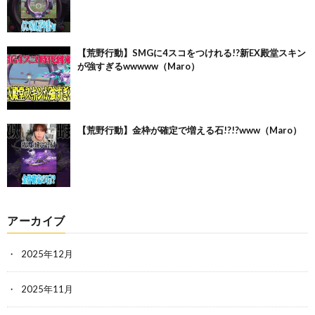
【荒野行動】SMGに4スコをつけれる!?新EX殿堂スキン
が強すぎるwwwww（Maro）
【荒野行動】金枠が確定で増える石!?!?www（Maro）
アーカイブ
2025年12月
2025年11月