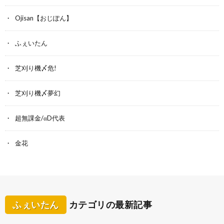
Ojisan【おじぽん】
ふぇいたん
芝刈り機〆危!
芝刈り機〆夢幻
超無課金/αD代表
金花
ふぇいたん
カテゴリの最新記事