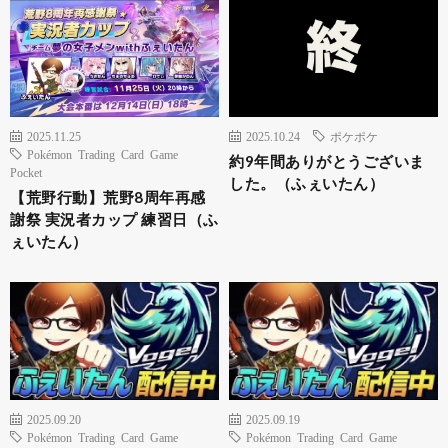
2025.11.25
2025.10.24
ポケポケ
Pokémon Trading Card Game
約9年間ありがとうございま
Pocket
した。（ふぇいたん）
【荒野行動】荒野8周年再感
謝祭 実況者カップ 練習日（ふ
ぇいたん）
2025.09.20
2025.09.19
Pokémon Trading Card Game
Pokémon Trading Card Game