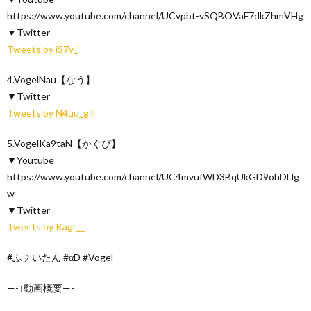
https://www.youtube.com/channel/UCvpbt-vSQBOVaF7dkZhmVHg
▼Twitter
Tweets by iS7v_
4.VogelNau【なう】
▼Twitter
Tweets by N4uu_gill
5.VogelKa9taN【かぐぴ】
▼Youtube
https://www.youtube.com/channel/UC4mvufWD3BqUkGD9ohDLlg
w
▼Twitter
Tweets by Kagr__
#ふぇいたん #αD #Vogel
—-↑動画概要—-