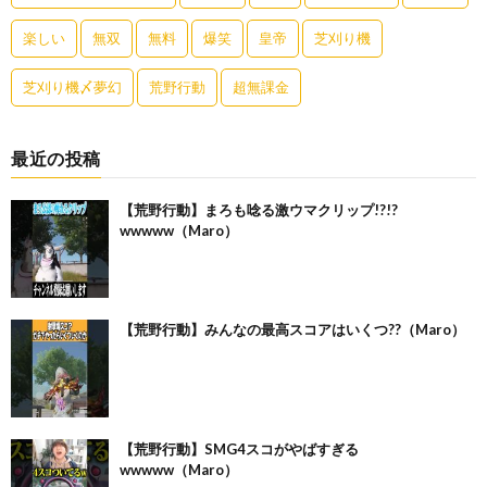
楽しい
無双
無料
爆笑
皇帝
芝刈り機
芝刈り機〆夢幻
荒野行動
超無課金
最近の投稿
【荒野行動】まろも唸る激ウマクリップ!?!?
wwwww（Maro）
【荒野行動】みんなの最高スコアはいくつ??（Maro）
【荒野行動】SMG4スコがやばすぎる
wwwww（Maro）