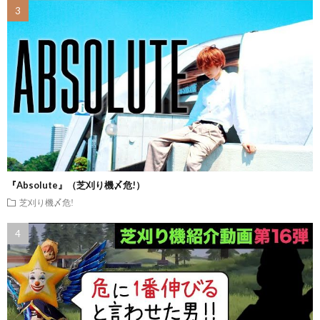
『Absolute』（芝刈り機〆危!）
芝刈り機〆危!