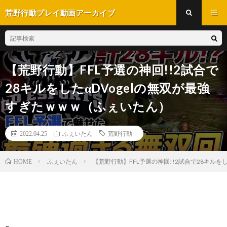
荒野行動プレイ動画アーカイブ
【荒野行動】FFL予選の神回!!2試合で
28キルをしたαDVogelの無双が最強
すぎたｗｗｗ（ふぇいたん）
2022.04.25
ふぇいたん
荒野行動
ふぇいたん
【荒野行動】FFL予選の神回!!2試合で28キルを
HOME