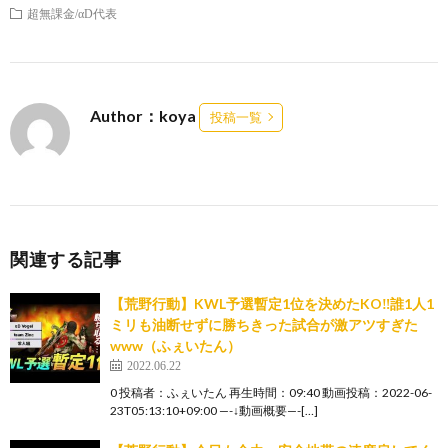
超無課金/αD代表
Author：koya
投稿一覧
関連する記事
【荒野行動】KWL予選暫定1位を決めたKO‼️誰1人1
ミリも油断せずに勝ちきった試合が激アツすぎた
www（ふぇいたん）
2022.06.22
0 投稿者：ふぇいたん 再生時間：09:40 動画投稿：2022-06-
23T05:13:10+09:00 —-↓動画概要—-[…]