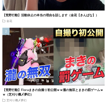
【荒野行動】活動休止の本当の理由を話します（金花【きんばな】）
金花
【荒野行動】Floraまきの自撮り初公開ｗｗ瀧の無双とまきの罰ゲームｗ
ｗ（芝刈り機〆夢幻）
芝刈り機〆夢幻