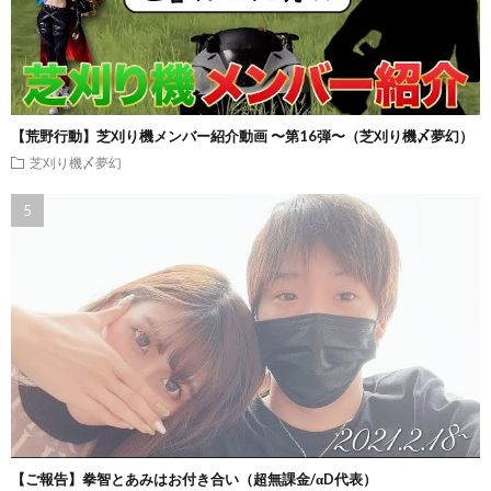
【荒野行動】芝刈り機メンバー紹介動画 〜第16弾〜（芝刈り機〆夢幻）
芝刈り機〆夢幻
【ご報告】拳智とあみはお付き合い（超無課金/αD代表）