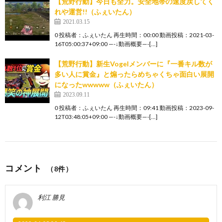
【荒野行動】今日も全力。安全地帯の速度戻してく
れや運営!!（ふぇいたん）
2021.03.15
0 投稿者：ふぇいたん 再生時間：00:00 動画投稿：2021-03-
16T05:00:37+09:00 —-↓動画概要—-[…]
【荒野行動】新生Vogelメンバーに『一番キル数が
多い人に賞金』と煽ったらめちゃくちゃ面白い展開
になったwwwww（ふぇいたん）
2023.09.11
0 投稿者：ふぇいたん 再生時間：09:41 動画投稿：2023-09-
12T03:48:05+09:00 —-↓動画概要—-[…]
コメント
（8件）
利江 勝見