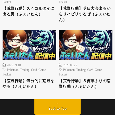
Pocket
Pocket
【荒野行動】久々ゴルタイに
【荒野行動】明日大会出るか
出る男（ふぇいたん）
らリハビリするぜ（ふぇいた
ん）
2025.09.18
2025.08.25
Pokémon Trading Card Game
Pokémon Trading Card Game
Pocket
Pocket
【荒野行動】気分的に荒野を
【荒野行動】５億年ぶりの荒
やる（ふぇいたん）
野行動（ふぇいたん）
Back to Top