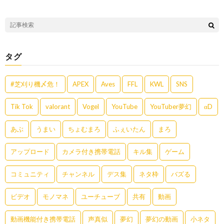
タグ
#芝刈り機〆危！
APEX
Aves
FFL
KWL
SNS
Tik Tok
valorant
Vogel
YouTube
YouTuber夢幻
αD
あぶ
うまい
ちょむまろ
ふぇいたん
まろ
アップロード
カメラ付き携帯電話
キル集
ゲーム
コミュニティ
チャンネル
デス集
ネタ枠
バズる
ビデオ
モノマネ
ユーチューブ
共有
動画
動画機能付き携帯電話
声真似
夢幻
夢幻の動画
小ネタ