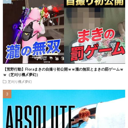
【荒野行動】Floraまきの自撮り初公開ｗｗ瀧の無双とまきの罰ゲームｗ
ｗ（芝刈り機〆夢幻）
芝刈り機〆夢幻