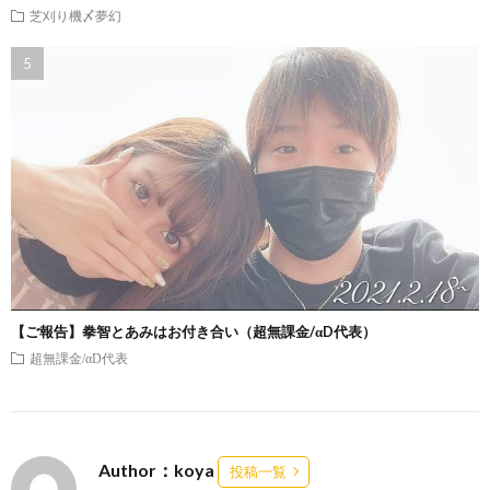
芝刈り機〆夢幻
【ご報告】拳智とあみはお付き合い（超無課金/αD代表）
超無課金/αD代表
Author：koya
投稿一覧