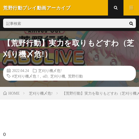
荒野行動プレイ動画アーカイブ
【荒野行動】実力を取りもどすわ（芝
刈り機〆危!）
2022.04.24
芝刈り機〆危!
#芝刈り機〆危！
,
αD
,
芝刈り機
,
荒野行動
芝刈り機〆危!
【荒野行動】実力を取りもどすわ（芝刈り機〆
HOME
0