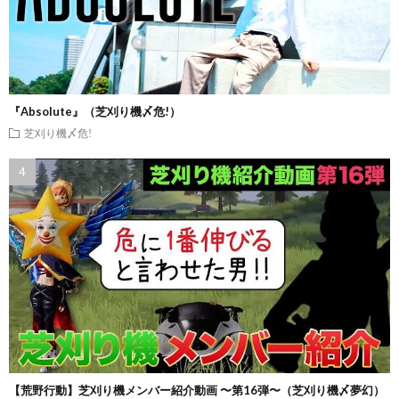
『Absolute』（芝刈り機〆危!）
芝刈り機〆危!
【荒野行動】芝刈り機メンバー紹介動画 〜第16弾〜（芝刈り機〆夢幻）