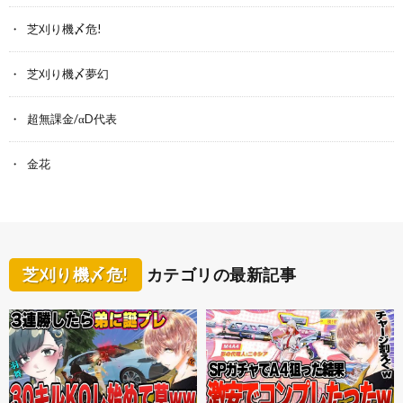
芝刈り機〆危!
芝刈り機〆夢幻
超無課金/αD代表
金花
芝刈り機〆危!
カテゴリの最新記事