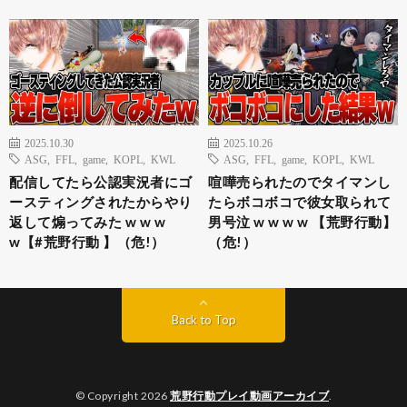
2025.10.30
2025.10.26
ASG
,
FFL
,
game
,
KOPL
,
KWL
ASG
,
FFL
,
game
,
KOPL
,
KWL
配信してたら公認実況者にゴ
喧嘩売られたのでタイマンし
ースティングされたからやり
たらボコボコで彼女取られて
返して煽ってみた w w w
男号泣 w w w w 【荒野行動】
w【#荒野行動 】（危!）
（危!）
Back to Top
© Copyright 2026
荒野行動プレイ動画アーカイブ
.