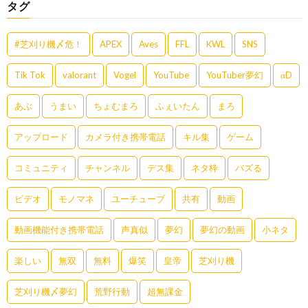
タグ
#芝刈り機〆危！
APEX
Aves
FFL
KWL
SNS
Tik Tok
valorant
Vogel
YouTube
YouTuber夢幻
αD
あぶ
うまい
ちょむまろ
ふぇいたん
まろ
アップロード
カメラ付き携帯電話
キル集
ゲーム
コミュニティ
チャンネル
デス集
ネタ枠
バズる
ビデオ
モノマネ
ユーチューブ
共有
動画
動画機能付き携帯電話
声真似
夢幻
夢幻の動画
小ネタ
楽しい
無双
無料
爆笑
皇帝
芝刈り機
芝刈り機〆夢幻
荒野行動
超無課金