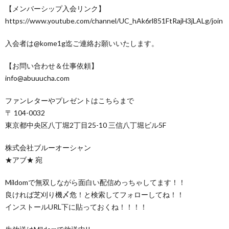
【メンバーシップ入会リンク】
https://www.youtube.com/channel/UC_hAk6rl851FtRajH3jLALg/join
入会者は@kome1g迄ご連絡お願いいたします。
【お問い合わせ＆仕事依頼】
info@abuuucha.com
ファンレターやプレゼントはこちらまで
〒 104-0032
東京都中央区八丁堀2丁目25-10 三信八丁堀ビル5F
株式会社ブルーオーシャン
★アブ★ 宛
Mildomで無双しながら面白い配信めっちゃしてます！！
良ければ芝刈り機〆危！と検索してフォローしてね！！
インストールURL下に貼っておくね！！！！