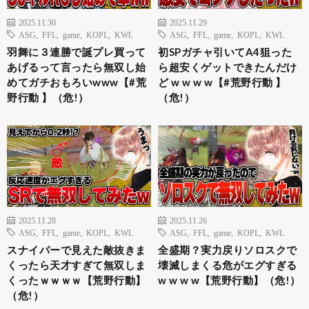
2025.11.30
2025.11.29
ASG
,
FFL
,
game
,
KOPL
,
KWL
ASG
,
FFL
,
game
,
KOPL
,
KWL
羽舞に３連勝で誕プレ買って
初SPガチャ引いてA4狙った
あげるって言ったら無双し始
ら超安くゲットできたんだけ
めてガチおもろいwww【#荒
ど w w w w【#荒野行動 】
野行動 】（危!）
（危!）
2025.11.28
2025.11.26
ASG
,
FFL
,
game
,
KOPL
,
KWL
ASG
,
FFL
,
game
,
KOPL
,
KWL
スナイパーで見えた敵抜きま
全盛期？実力戻りソロスクで
くったら天才すぎて無双しま
壊滅しまくる危がエグすぎる
くったｗｗｗｗ【荒野行動】
w w w w【荒野行動】（危!）
（危!）