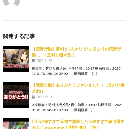
関連する記事
【荒野行動】夢幻と2人きりで1ヶ月ぶりの荒野行
動…。（芝刈り機〆危!）
2020.11.30
投稿者：芝刈り機〆危! 再生時間：10:17 動画投稿：2020-
12-01T01:48:10+09:00 —-↓動画概要—-[…]
【荒野行動】ありがとうございました！（芝刈り機
〆危!）
2020.12.31
0 投稿者：芝刈り機〆危! 再生時間：11:47 動画投稿：2021-
01-01T01:45:01+09:00 —-↓動画概要—[…]
⚪⚪が強すぎて兄弟で無双したら強すぎて敵引退す
るんじゃね w w w【荒野行動】（危!）