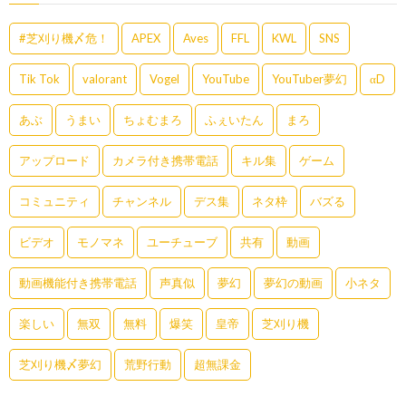
#芝刈り機〆危！
APEX
Aves
FFL
KWL
SNS
Tik Tok
valorant
Vogel
YouTube
YouTuber夢幻
αD
あぶ
うまい
ちょむまろ
ふぇいたん
まろ
アップロード
カメラ付き携帯電話
キル集
ゲーム
コミュニティ
チャンネル
デス集
ネタ枠
バズる
ビデオ
モノマネ
ユーチューブ
共有
動画
動画機能付き携帯電話
声真似
夢幻
夢幻の動画
小ネタ
楽しい
無双
無料
爆笑
皇帝
芝刈り機
芝刈り機〆夢幻
荒野行動
超無課金