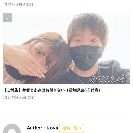
芝刈り機〆夢幻
【ご報告】拳智とあみはお付き合い（超無課金/αD代表）
超無課金/αD代表
Author：koya
投稿一覧