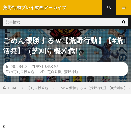
荒野行動プレイ動画アーカイブ
ごめん優勝するｗ【荒野行動】【#荒
活祭】（芝刈り機〆危!）
2022.04.23
芝刈り機〆危!
#芝刈り機〆危！
,
αD
,
芝刈り機
,
荒野行動
芝刈り機〆危!
ごめん優勝するｗ【荒野行動】【#荒活祭】（
HOME
0