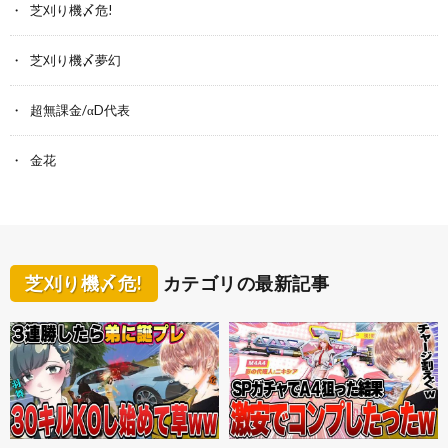
芝刈り機〆危!
芝刈り機〆夢幻
超無課金/αD代表
金花
芝刈り機〆危!
カテゴリの最新記事