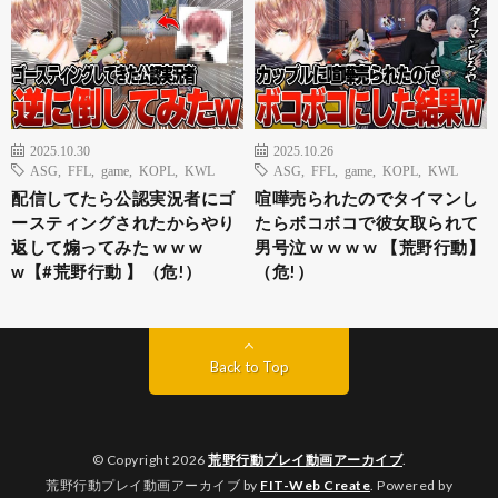
2025.10.30
2025.10.26
ASG
,
FFL
,
game
,
KOPL
,
KWL
ASG
,
FFL
,
game
,
KOPL
,
KWL
配信してたら公認実況者にゴ
喧嘩売られたのでタイマンし
ースティングされたからやり
たらボコボコで彼女取られて
返して煽ってみた w w w
男号泣 w w w w 【荒野行動】
w【#荒野行動 】（危!）
（危!）
Back to Top
© Copyright 2026
荒野行動プレイ動画アーカイブ
.
荒野行動プレイ動画アーカイブ by
FIT-Web Create
. Powered by