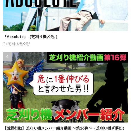
『Absolute』（芝刈り機〆危!）
芝刈り機〆危!
【荒野行動】芝刈り機メンバー紹介動画 〜第16弾〜（芝刈り機〆夢幻）