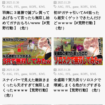
2025.11.30
2025.11.29
ASG
,
FFL
,
game
,
KOPL
,
KWL
ASG
,
FFL
,
game
,
KOPL
,
KWL
羽舞に３連勝で誕プレ買って
初SPガチャ引いてA4狙った
あげるって言ったら無双し始
ら超安くゲットできたんだけ
めてガチおもろいwww【#荒
ど w w w w【#荒野行動 】
野行動 】（危!）
（危!）
2025.11.28
2025.11.26
ASG
,
FFL
,
game
,
KOPL
,
KWL
ASG
,
FFL
,
game
,
KOPL
,
KWL
スナイパーで見えた敵抜きま
全盛期？実力戻りソロスクで
くったら天才すぎて無双しま
壊滅しまくる危がエグすぎる
くったｗｗｗｗ【荒野行動】
w w w w【荒野行動】（危!）
（危!）