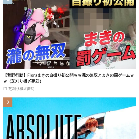
【荒野行動】Floraまきの自撮り初公開ｗｗ瀧の無双とまきの罰ゲームｗ
ｗ（芝刈り機〆夢幻）
芝刈り機〆夢幻