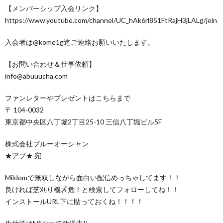
【メンバーシップ入会リンク】
https://www.youtube.com/channel/UC_hAk6rl851FtRajH3jLALg/join
入会者は@kome1g迄ご連絡お願いいたします。
【お問い合わせ＆仕事依頼】
info@abuuucha.com
ファンレターやプレゼントはこちらまで
〒 104-0032
東京都中央区八丁堀2丁目25-10 三信八丁堀ビル5F
株式会社ブルーオーシャン
★アブ★ 宛
Mildomで無双しながら面白い配信めっちゃしてます！！
良ければ芝刈り機〆危！と検索してフォローしてね！！
インストールURL下に貼っておくね！！！！