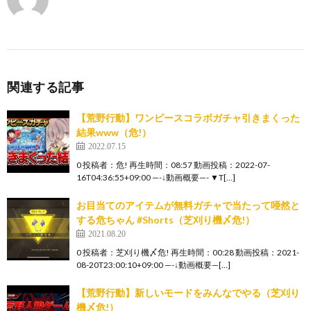
関連する記事
【荒野行動】ワンピースコラボガチャ引きまくった
結果www（危!）
2022.07.15
0 投稿者：危! 再生時間：08:57 動画投稿：2022-07-
16T04:36:55+09:00 —-↓動画概要—- ▼T[…]
お目当てのアイテムが無料ガチャで当たって唖然と
する危ちゃん #Shorts（芝刈り機〆危!）
2021.08.20
0 投稿者：芝刈り機〆危! 再生時間：00:28 動画投稿：2021-
08-20T23:00:10+09:00 —-↓動画概要—[…]
【荒野行動】新しいモードをみんなでやる（芝刈り
機〆危!）