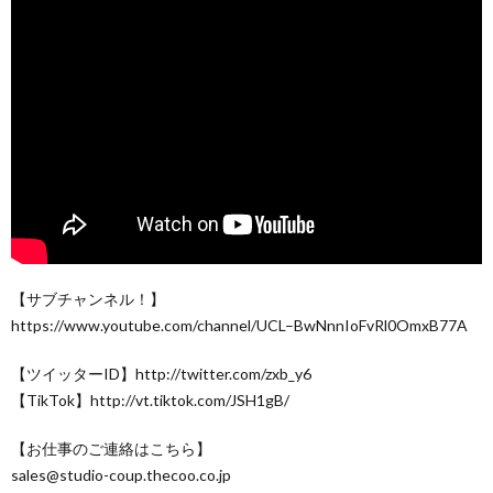
【サブチャンネル！】
https://www.youtube.com/channel/UCL–BwNnnIoFvRl0OmxB77A
【ツイッターID】http://twitter.com/zxb_y6
【TikTok】http://vt.tiktok.com/JSH1gB/
【お仕事のご連絡はこちら】
sales@studio-coup.thecoo.co.jp