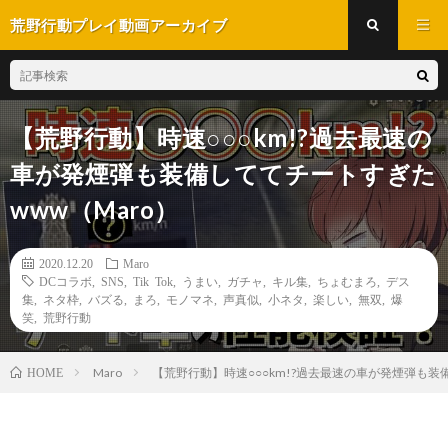
荒野行動プレイ動画アーカイブ
【荒野行動】時速○○○km!?過去最速の
車が発煙弾も装備しててチートすぎた
www（Maro）
2020.12.20
Maro
DCコラボ
,
SNS
,
Tik Tok
,
うまい
,
ガチャ
,
キル集
,
ちょむまろ
,
デス
集
,
ネタ枠
,
バズる
,
まろ
,
モノマネ
,
声真似
,
小ネタ
,
楽しい
,
無双
,
爆
笑
,
荒野行動
Maro
【荒野行動】時速○○○km!?過去最速の車が発煙弾も装
HOME