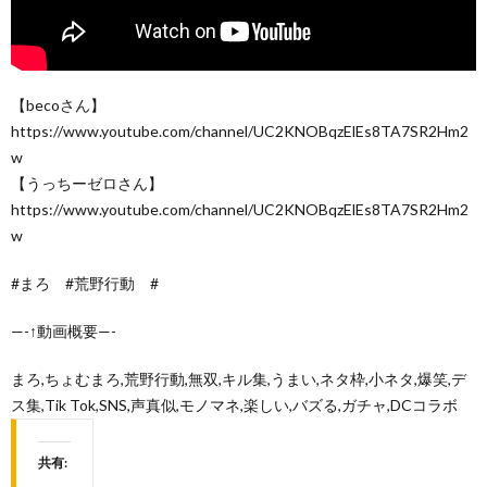
【becoさん】
https://www.youtube.com/channel/UC2KNOBqzElEs8TA7SR2Hm2
w
【うっちーゼロさん】
https://www.youtube.com/channel/UC2KNOBqzElEs8TA7SR2Hm2
w
#まろ #荒野行動 #
—-↑動画概要—-
まろ,ちょむまろ,荒野行動,無双,キル集,うまい,ネタ枠,小ネタ,爆笑,デ
ス集,Tik Tok,SNS,声真似,モノマネ,楽しい,バズる,ガチャ,DCコラボ
共有: