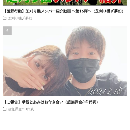
【荒野行動】芝刈り機メンバー紹介動画 〜第16弾〜（芝刈り機〆夢幻）
芝刈り機〆夢幻
【ご報告】拳智とあみはお付き合い（超無課金/αD代表）
超無課金/αD代表