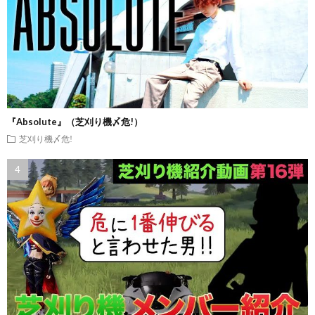
『Absolute』（芝刈り機〆危!）
芝刈り機〆危!