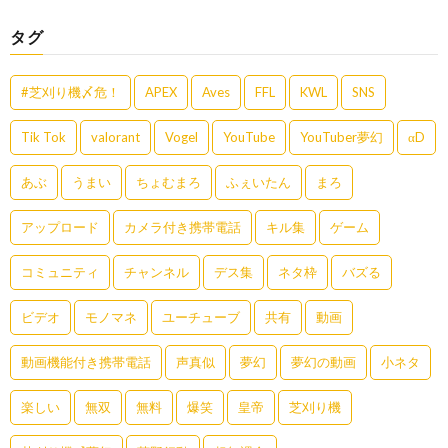
タグ
#芝刈り機〆危！
APEX
Aves
FFL
KWL
SNS
Tik Tok
valorant
Vogel
YouTube
YouTuber夢幻
αD
あぶ
うまい
ちょむまろ
ふぇいたん
まろ
アップロード
カメラ付き携帯電話
キル集
ゲーム
コミュニティ
チャンネル
デス集
ネタ枠
バズる
ビデオ
モノマネ
ユーチューブ
共有
動画
動画機能付き携帯電話
声真似
夢幻
夢幻の動画
小ネタ
楽しい
無双
無料
爆笑
皇帝
芝刈り機