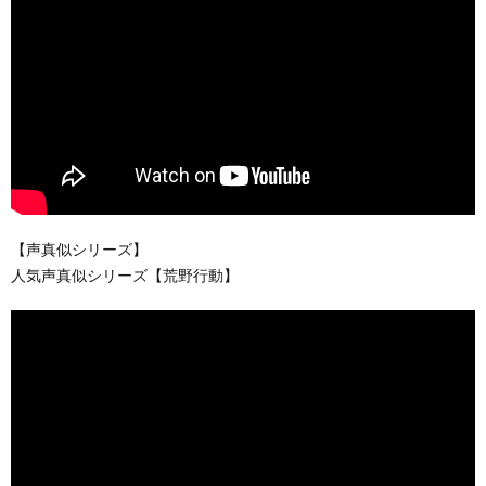
【声真似シリーズ】
人気声真似シリーズ【荒野行動】