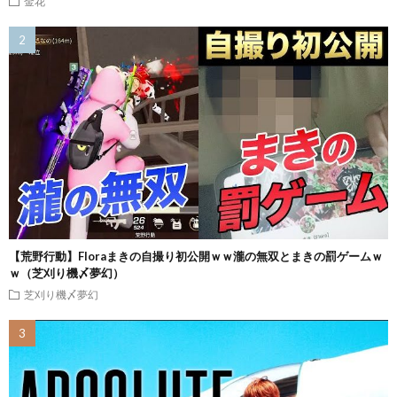
金花
【荒野行動】Floraまきの自撮り初公開ｗｗ瀧の無双とまきの罰ゲームｗ
ｗ（芝刈り機〆夢幻）
芝刈り機〆夢幻