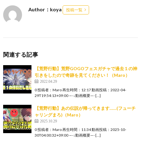
Author：koya
投稿一覧
関連する記事
【荒野行動】荒野GOGOフェスガチャで過去１の神
引きをしたので奇跡を見てください！（Maro）
2022.04.29
0 投稿者：Maro 再生時間：12:17 動画投稿：2022-04-
29T19:54:13+09:00 —-↓動画概要—- […]
【荒野行動】あの伝説が帰ってきます……(フューチ
ャリングまろ)（Maro）
2025.10.29
0 投稿者：Maro 再生時間：11:34 動画投稿：2025-10-
30T04:00:32+09:00 —-↓動画概要—- […]