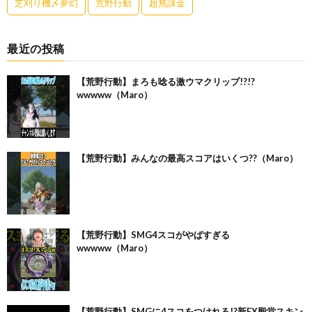
芝刈り機〆夢幻
荒野行動
超無課金
最近の投稿
【荒野行動】まろも唸る激ウマクリップ!?!?
wwwww（Maro）
【荒野行動】みんなの最高スコアはいくつ??（Maro）
【荒野行動】SMG4スコがやばすぎる
wwwww（Maro）
【荒野行動】SMGに4スコをつけれる!?新EX殿堂スキン