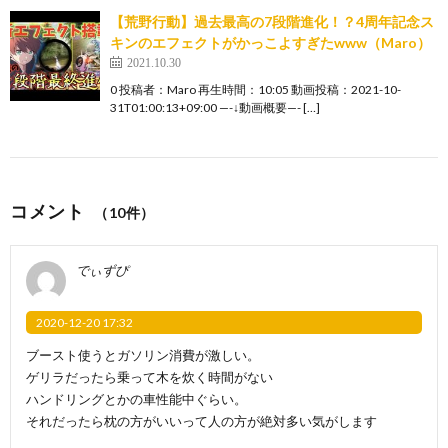
【荒野行動】過去最高の7段階進化！？4周年記念ス
キンのエフェクトがかっこよすぎたwww（Maro）
2021.10.30
0 投稿者：Maro 再生時間：10:05 動画投稿：2021-10-
31T01:00:13+09:00 —-↓動画概要—- […]
コメント
（10件）
でぃずぴ
2020-12-20 17:32
ブースト使うとガソリン消費が激しい。
ゲリラだったら乗って木を炊く時間がない
ハンドリングとかの車性能中ぐらい。
それだったら枕の方がいいって人の方が絶対多い気がします