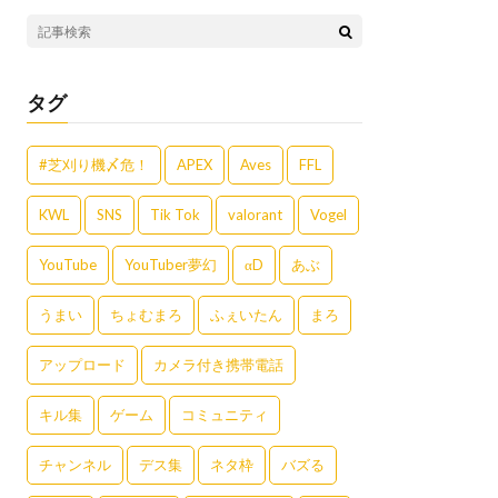
タグ
#芝刈り機〆危！
APEX
Aves
FFL
KWL
SNS
Tik Tok
valorant
Vogel
YouTube
YouTuber夢幻
αD
あぶ
うまい
ちょむまろ
ふぇいたん
まろ
アップロード
カメラ付き携帯電話
キル集
ゲーム
コミュニティ
チャンネル
デス集
ネタ枠
バズる