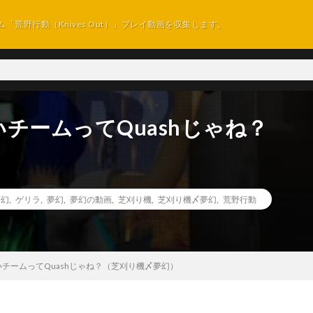
ム「荒野行動（Knives Out）」プレイ動画を収集します。
チームってQuashじゃね？
夢幻
,
ゲリラ
,
夢幻
,
夢幻の動画
,
芝刈り機
,
芝刈り機〆夢幻
,
荒野行動
チームってQuashじゃね？（芝刈り機〆夢幻）