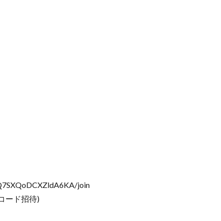
3Q7SXQoDCXZldA6KA/join
コード招待)