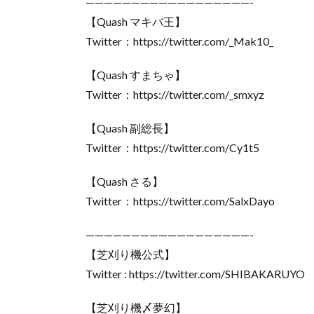
——————————————————-
【Quash マキバ王】
Twitter：https://twitter.com/_Mak10_
【Quash すまちゃ】
Twitter：https://twitter.com/_smxyz
【Quash 副総長】
Twitter：https://twitter.com/Cy1t5
【Quash さる】
Twitter：https://twitter.com/SalxDayo
——————————————————-
【芝刈り機公式】
Twitter : https://twitter.com/SHIBAKARUYO
【芝刈り機〆夢幻】