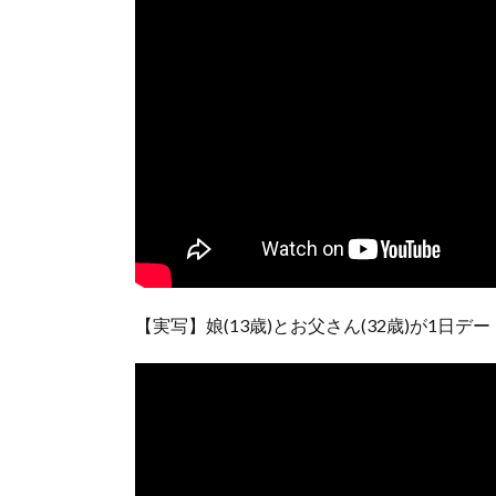
【実写】娘(13歳)とお父さん(32歳)が1日テ