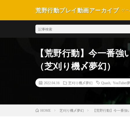
荒野行動プレイ動画アーカイブ
ゲー
【荒野行動】今一番強い
（芝刈り機〆夢幻）
2022.04.16
芝刈り機〆夢幻
Quash
,
YouTuber
芝刈り機〆夢幻
【荒野行動】今一番強い
HOME