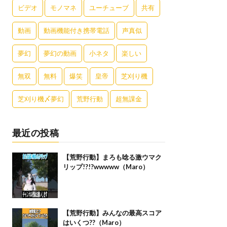
ビデオ
モノマネ
ユーチューブ
共有
動画
動画機能付き携帯電話
声真似
夢幻
夢幻の動画
小ネタ
楽しい
無双
無料
爆笑
皇帝
芝刈り機
芝刈り機〆夢幻
荒野行動
超無課金
最近の投稿
【荒野行動】まろも唸る激ウマク
リップ!?!?wwwww（Maro）
【荒野行動】みんなの最高スコア
はいくつ??（Maro）