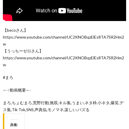
【becoさん】
https://www.youtube.com/channel/UC2KNOBqzElEs8TA7SR2Hm2
w
【うっちーゼロさん】
https://www.youtube.com/channel/UC2KNOBqzElEs8TA7SR2Hm2
w
#まろ
—-↑動画概要—-
まろ,ちょむまろ,荒野行動,無双,キル集,うまい,ネタ枠,小ネタ,爆笑,デ
ス集,Tik Tok,SNS,声真似,モノマネ,楽しい,バズる
共有: