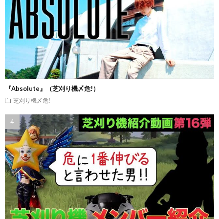
『Absolute』（芝刈り機〆危!）
芝刈り機〆危!