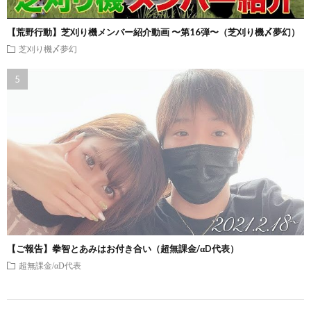
【荒野行動】芝刈り機メンバー紹介動画 〜第16弾〜（芝刈り機〆夢幻）
芝刈り機〆夢幻
【ご報告】拳智とあみはお付き合い（超無課金/αD代表）
超無課金/αD代表