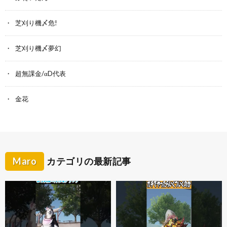
芝刈り機〆危!
芝刈り機〆夢幻
超無課金/αD代表
金花
Maro
カテゴリの最新記事