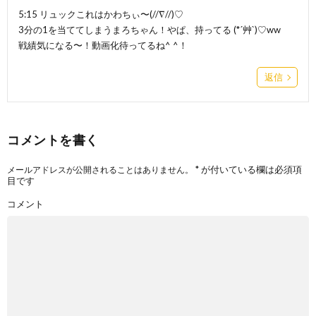
5:15 リュックこれはかわちぃ〜(//∇//)♡
3分の1を当ててしまうまろちゃん！やぱ、持ってる (*´艸`)♡ww
戦績気になる〜！動画化待ってるね^ ^！
返信
コメントを書く
*
が付いている欄は必須項
メールアドレスが公開されることはありません。
目です
コメント