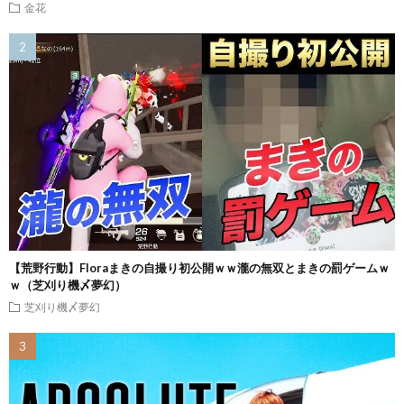
金花
【荒野行動】Floraまきの自撮り初公開ｗｗ瀧の無双とまきの罰ゲームｗ
ｗ（芝刈り機〆夢幻）
芝刈り機〆夢幻