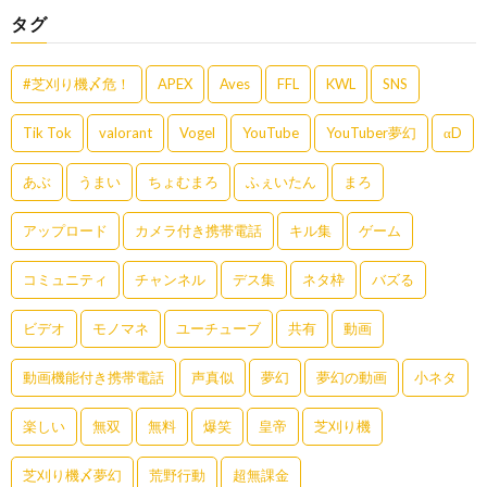
タグ
#芝刈り機〆危！
APEX
Aves
FFL
KWL
SNS
Tik Tok
valorant
Vogel
YouTube
YouTuber夢幻
αD
あぶ
うまい
ちょむまろ
ふぇいたん
まろ
アップロード
カメラ付き携帯電話
キル集
ゲーム
コミュニティ
チャンネル
デス集
ネタ枠
バズる
ビデオ
モノマネ
ユーチューブ
共有
動画
動画機能付き携帯電話
声真似
夢幻
夢幻の動画
小ネタ
楽しい
無双
無料
爆笑
皇帝
芝刈り機
芝刈り機〆夢幻
荒野行動
超無課金