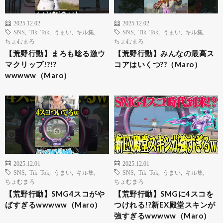
2025.12.02
2025.12.02
SNS
,
Tik Tok
,
うまい
,
キル集
,
SNS
,
Tik Tok
,
うまい
,
キル集
,
ちょむまろ
ちょむまろ
【荒野行動】まろも唸る激ウ
【荒野行動】みんなの最高ス
マクリップ!?!?
コアはいくつ??（Maro）
wwwww（Maro）
2025.12.01
2025.12.01
SNS
,
Tik Tok
,
うまい
,
キル集
,
SNS
,
Tik Tok
,
うまい
,
キル集
,
ちょむまろ
ちょむまろ
【荒野行動】SMG4スコがや
【荒野行動】SMGに4スコを
ばすぎるwwwww（Maro）
つけれる!?新EX殿堂スキンが
強すぎるwwwww（Maro）