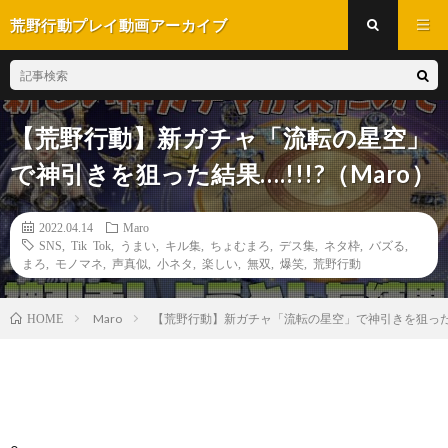
荒野行動プレイ動画アーカイブ
【荒野行動】新ガチャ「流転の星空」
で神引きを狙った結果….!!!?（Maro）
2022.04.14
Maro
SNS
,
Tik Tok
,
うまい
,
キル集
,
ちょむまろ
,
デス集
,
ネタ枠
,
バズる
,
まろ
,
モノマネ
,
声真似
,
小ネタ
,
楽しい
,
無双
,
爆笑
,
荒野行動
Maro
【荒野行動】新ガチャ「流転の星空」で神引きを狙った結果..
HOME