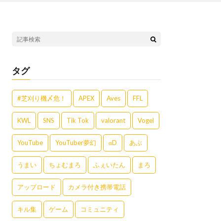
タグ
#芝刈り機〆危！
APEX
Aves
FFL
KWL
SNS
Tik Tok
valorant
Vogel
YouTube
YouTuber夢幻
αD
あぶ
うまい
ちょむまろ
ふぇいたん
まろ
アップロード
カメラ付き携帯電話
キル集
ゲーム
コミュニティ