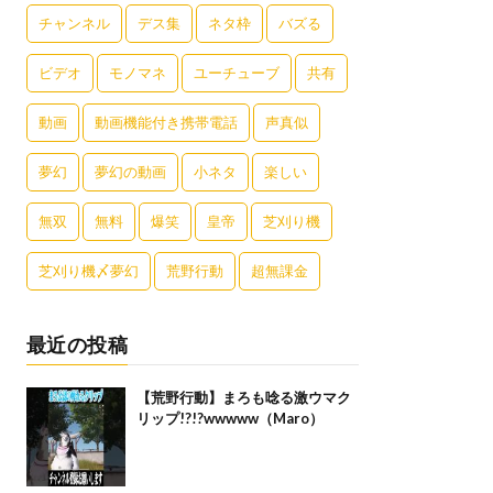
チャンネル
デス集
ネタ枠
バズる
ビデオ
モノマネ
ユーチューブ
共有
動画
動画機能付き携帯電話
声真似
夢幻
夢幻の動画
小ネタ
楽しい
無双
無料
爆笑
皇帝
芝刈り機
芝刈り機〆夢幻
荒野行動
超無課金
最近の投稿
【荒野行動】まろも唸る激ウマク
リップ!?!?wwwww（Maro）