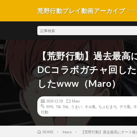
荒野行動プレイ動画アーカイブ
ゲー
【荒野行動】過去最高
DCコラボガチャ回し
したwww（Maro）
2020.12.19
Maro
SNS
,
Tik Tok
,
うまい
,
キル集
,
ちょむまろ
,
デス集
,
ネ
行動
Maro
【荒野行動】過去最高にチート級に
HOME