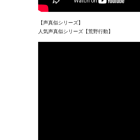
【声真似シリーズ】
人気声真似シリーズ【荒野行動】