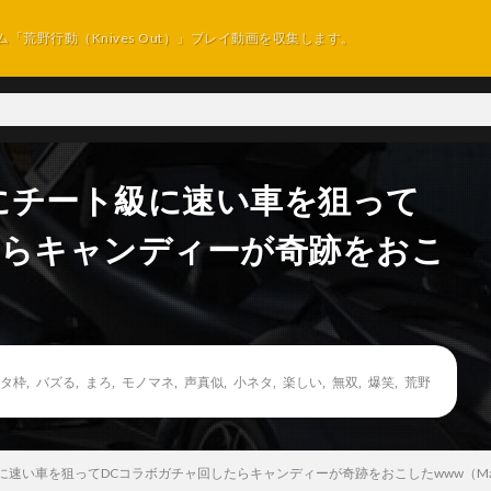
ム「荒野行動（Knives Out）」プレイ動画を収集します。
にチート級に速い車を狙って
たらキャンディーが奇跡をおこ
タ枠
,
バズる
,
まろ
,
モノマネ
,
声真似
,
小ネタ
,
楽しい
,
無双
,
爆笑
,
荒野
速い車を狙ってDCコラボガチャ回したらキャンディーが奇跡をおこしたwww（Ma