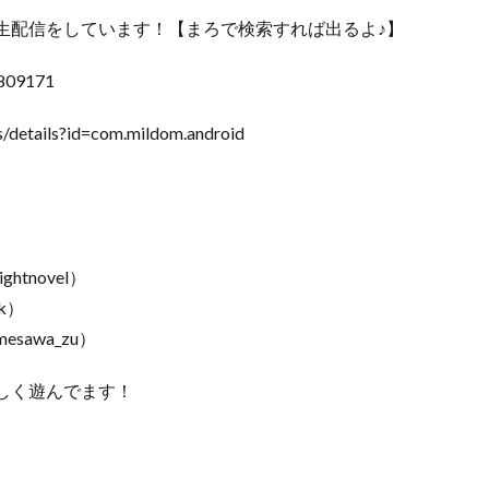
生配信をしています！【まろで検索すれば出るよ♪】
0809171
/details?id=com.mildom.android
ghtnovel）
kk）
mesawa_zu）
しく遊んでます！