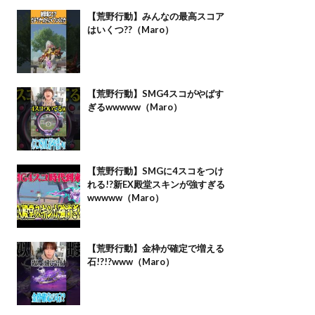
【荒野行動】みんなの最高スコア
はいくつ??（Maro）
【荒野行動】SMG4スコがやばす
ぎるwwwww（Maro）
【荒野行動】SMGに4スコをつけ
れる!?新EX殿堂スキンが強すぎる
wwwww（Maro）
【荒野行動】金枠が確定で増える
石!?!?www（Maro）