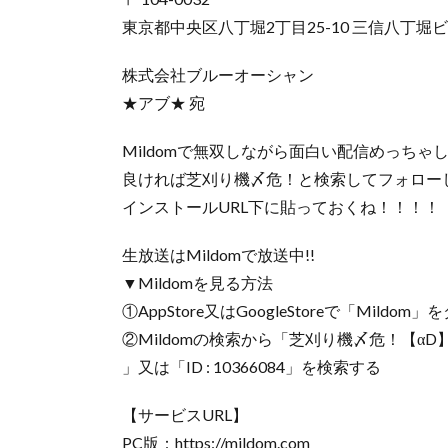
東京都中央区八丁堀2丁目25-10 三信八丁堀ビ
株式会社ブルーオーシャン
★アブ★ 宛
Mildomで無双しながら面白い配信めっちゃ
良ければ芝刈り機〆危！と検索してフォロー
インストールURL下に貼っておくね！！！！
生放送はMildomで放送中!!
▼Mildomを見る方法
①AppStore又はGoogleStoreで「Mildo
②Mildomの検索から「芝刈り機〆危！【αD
」又は「ID : 10366084」を検索する
【サービスURL】
PC版：https://mildom.com