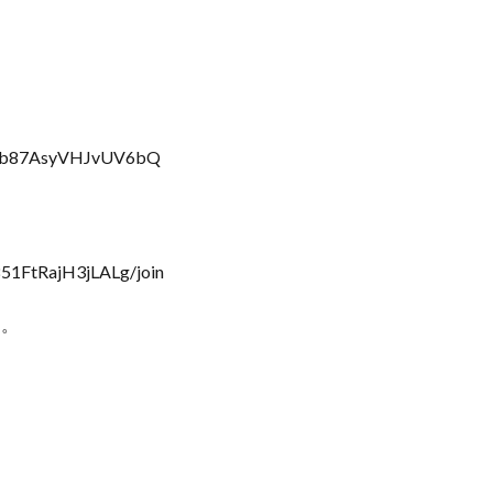
J2eb87AsyVHJvUV6bQ
851FtRajH3jLALg/join
す。