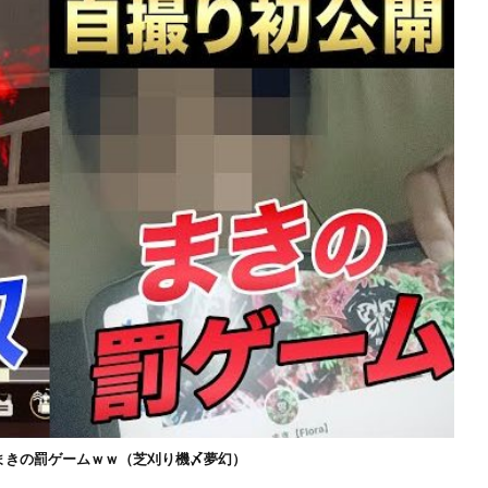
まきの罰ゲームｗｗ（芝刈り機〆夢幻）