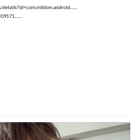
s/details?id=com.mildom.android……
0809171……