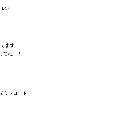
ル5F
してます！！
してね！！
m」をダウンロード
】