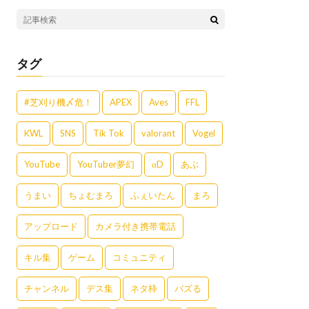
タグ
#芝刈り機〆危！
APEX
Aves
FFL
KWL
SNS
Tik Tok
valorant
Vogel
YouTube
YouTuber夢幻
αD
あぶ
うまい
ちょむまろ
ふぇいたん
まろ
アップロード
カメラ付き携帯電話
キル集
ゲーム
コミュニティ
チャンネル
デス集
ネタ枠
バズる