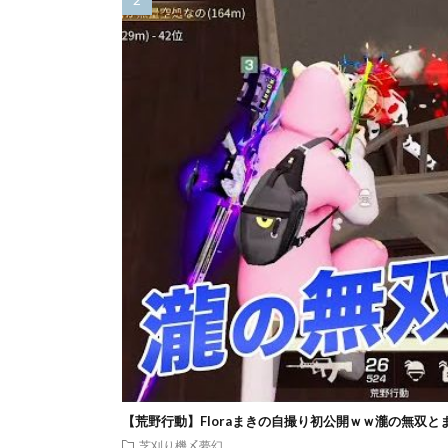
【荒野行動】Floraまきの自撮り初公開ｗｗ瀧の無双と
芝刈り機〆夢幻