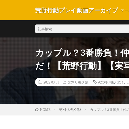
荒野行動プレイ動画アーカイブ
ゲー
カップル？3番勝負！
だ！【荒野行動】【実
2022.03.31
芝刈り機〆危!
#芝刈り機〆危！
,
α
芝刈り機〆危!
カップル？3番勝負！仲
HOME