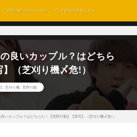
ム「荒野行動（Knives Out）」プレイ動画を収集します。
仲の良いカップル？はどちら
写】（芝刈り機〆危!）
D
,
芝刈り機
,
荒野行動
の良いカップル？はどちらだ！【荒野行動】【実写】（芝刈り機〆危!）