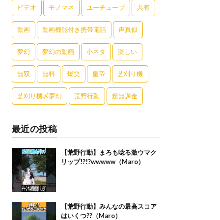
ビデオ
モノマネ
ユーチューブ
共有
動画
動画機能付き携帯電話
声真似
夢幻
夢幻の動画
小ネタ
楽しい
無双
無料
爆笑
皇帝
芝刈り機
芝刈り機〆夢幻
荒野行動
超無課金
最近の投稿
【荒野行動】まろも唸る激ウマク
リップ!?!?wwwww（Maro）
【荒野行動】みんなの最高スコア
はいくつ??（Maro）