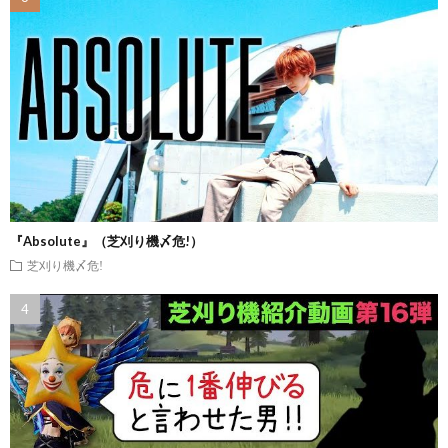
『Absolute』（芝刈り機〆危!）
芝刈り機〆危!