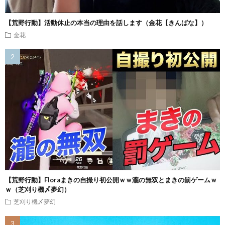
【荒野行動】活動休止の本当の理由を話します（金花【きんばな】）
金花
【荒野行動】Floraまきの自撮り初公開ｗｗ瀧の無双とまきの罰ゲームｗ
ｗ（芝刈り機〆夢幻）
芝刈り機〆夢幻