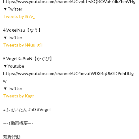
https://www.youtube.com/channel/UCvpbt-vSQBOVaF7dkZhmVHg
▼Twitter
Tweets by iS7v_
4.VogelNau【なう】
▼Twitter
Tweets by N4uu_gill
5.VogelKa9taN【かぐぴ】
▼Youtube
https://www.youtube.com/channel/UC4mvufWD3BqUkGD9ohDLlg
w
▼Twitter
Tweets by Kagr__
#ふぇいたん #αD #Vogel
—-↑動画概要—-
荒野行動