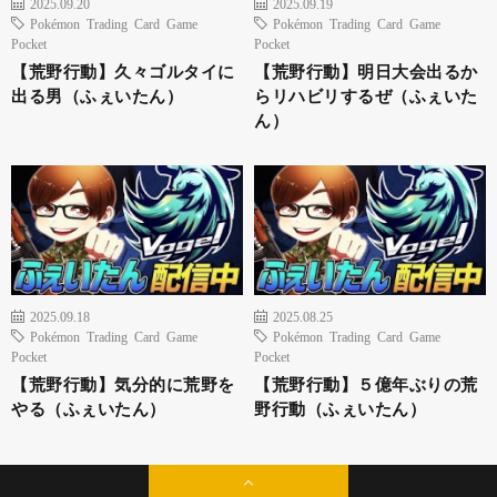
2025.09.20
2025.09.19
Pokémon Trading Card Game
Pokémon Trading Card Game
Pocket
Pocket
【荒野行動】久々ゴルタイに
【荒野行動】明日大会出るか
出る男（ふぇいたん）
らリハビリするぜ（ふぇいた
ん）
2025.09.18
2025.08.25
Pokémon Trading Card Game
Pokémon Trading Card Game
Pocket
Pocket
【荒野行動】気分的に荒野を
【荒野行動】５億年ぶりの荒
やる（ふぇいたん）
野行動（ふぇいたん）