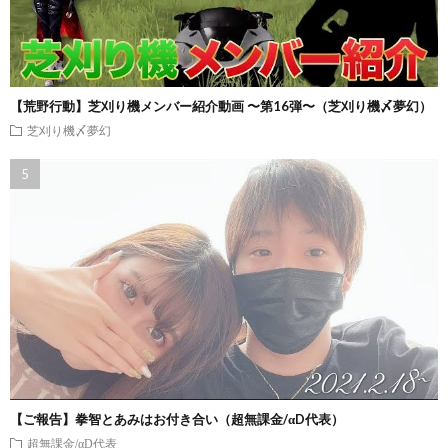
【荒野行動】芝刈り機メンバー紹介動画 〜第16弾〜（芝刈り機〆夢幻）
芝刈り機〆夢幻
【ご報告】拳智とあみはお付き合い（超無課金/αD代表）
超無課金/αD代表