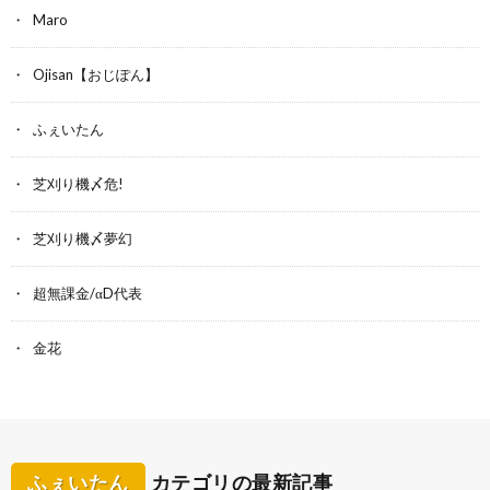
Maro
Ojisan【おじぽん】
ふぇいたん
芝刈り機〆危!
芝刈り機〆夢幻
超無課金/αD代表
金花
ふぇいたん
カテゴリの最新記事