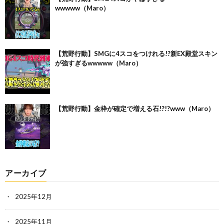
wwwww（Maro）
【荒野行動】SMGに4スコをつけれる!?新EX殿堂スキン
が強すぎるwwwww（Maro）
【荒野行動】金枠が確定で増える石!?!?www（Maro）
アーカイブ
2025年12月
2025年11月