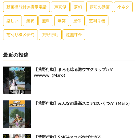
動画機能付き携帯電話
声真似
夢幻
夢幻の動画
小ネタ
楽しい
無双
無料
爆笑
皇帝
芝刈り機
芝刈り機〆夢幻
荒野行動
超無課金
最近の投稿
【荒野行動】まろも唸る激ウマクリップ!?!?
wwwww（Maro）
【荒野行動】みんなの最高スコアはいくつ??（Maro）
【荒野行動】SMG4スコがやばすぎる