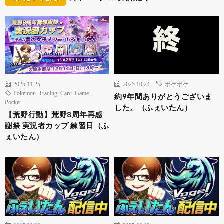
2025.11.25
2025.10.24
ポケポケ
Pokémon Trading Card Game
約9年間ありがとうございま
Pocket
した。（ふぇいたん）
【荒野行動】荒野8周年再感
謝祭 実況者カップ 練習日（ふ
ぇいたん）