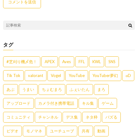
タグ
#芝刈り機〆危！
APEX
Aves
FFL
KWL
SNS
Tik Tok
valorant
Vogel
YouTube
YouTuber夢幻
αD
あぶ
うまい
ちょむまろ
ふぇいたん
まろ
アップロード
カメラ付き携帯電話
キル集
ゲーム
コミュニティ
チャンネル
デス集
ネタ枠
バズる
ビデオ
モノマネ
ユーチューブ
共有
動画