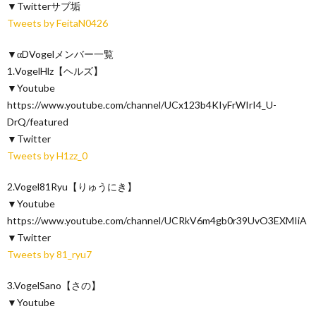
▼Twitterサブ垢
Tweets by FeitaN0426
▼αDVogelメンバー一覧
1.VogelHlz【ヘルズ】
▼Youtube
https://www.youtube.com/channel/UCx123b4KIyFrWIrI4_U-
DrQ/featured
▼Twitter
Tweets by H1zz_0
2.Vogel81Ryu【りゅうにき】
▼Youtube
https://www.youtube.com/channel/UCRkV6m4gb0r39UvO3EXMIiA
▼Twitter
Tweets by 81_ryu7
3.VogelSano【さの】
▼Youtube