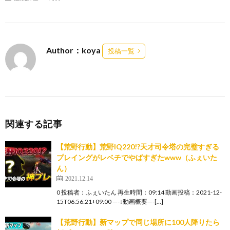
Author：koya
投稿一覧
関連する記事
【荒野行動】荒野IQ220!?天才司令塔の完璧すぎる
プレイングがレベチでやばすぎたwww（ふぇいた
ん）
2021.12.14
0 投稿者：ふぇいたん 再生時間：09:14 動画投稿：2021-12-
15T06:56:21+09:00 —-↓動画概要—-[…]
【荒野行動】新マップで同じ場所に100人降りたら