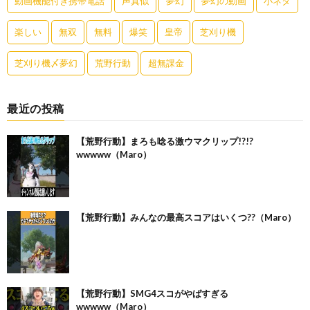
動画機能付き携帯電話
声真似
夢幻
夢幻の動画
小ネタ
楽しい
無双
無料
爆笑
皇帝
芝刈り機
芝刈り機〆夢幻
荒野行動
超無課金
最近の投稿
【荒野行動】まろも唸る激ウマクリップ!?!?
wwwww（Maro）
【荒野行動】みんなの最高スコアはいくつ??（Maro）
【荒野行動】SMG4スコがやばすぎる
wwwww（Maro）