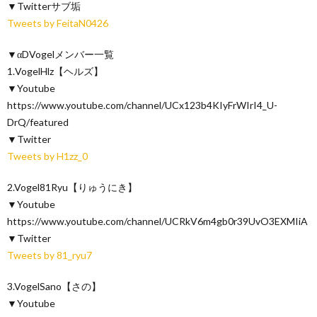
▼Twitterサブ垢
Tweets by FeitaN0426
▼αDVogelメンバー一覧
1.VogelHlz【ヘルズ】
▼Youtube
https://www.youtube.com/channel/UCx123b4KIyFrWIrI4_U-
DrQ/featured
▼Twitter
Tweets by H1zz_0
2.Vogel81Ryu【りゅうにき】
▼Youtube
https://www.youtube.com/channel/UCRkV6m4gb0r39UvO3EXMIiA
▼Twitter
Tweets by 81_ryu7
3.VogelSano【さの】
▼Youtube