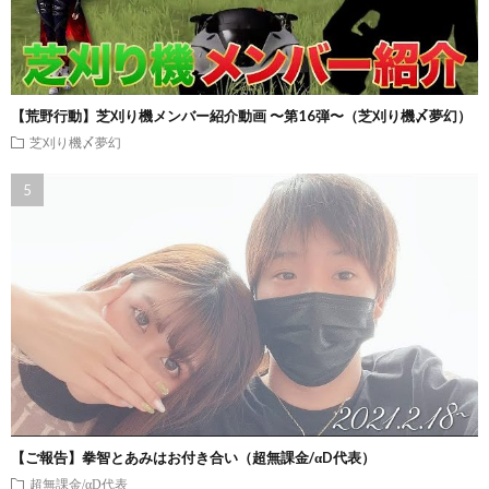
【荒野行動】芝刈り機メンバー紹介動画 〜第16弾〜（芝刈り機〆夢幻）
芝刈り機〆夢幻
【ご報告】拳智とあみはお付き合い（超無課金/αD代表）
超無課金/αD代表