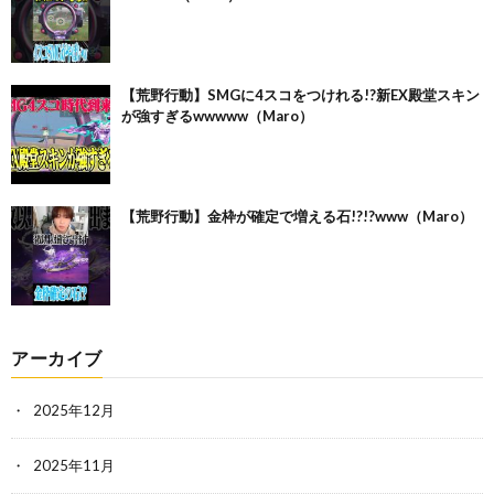
【荒野行動】SMGに4スコをつけれる!?新EX殿堂スキン
が強すぎるwwwww（Maro）
【荒野行動】金枠が確定で増える石!?!?www（Maro）
アーカイブ
2025年12月
2025年11月