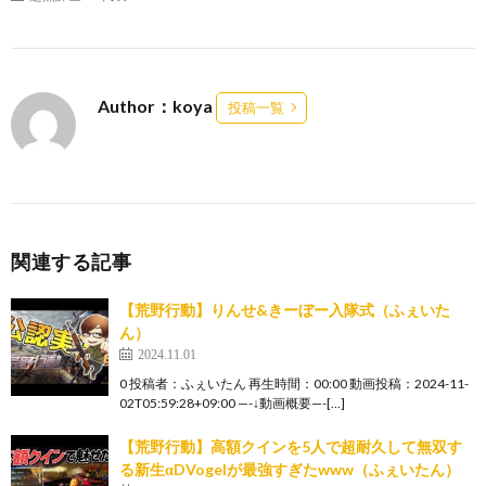
Author：koya
投稿一覧
関連する記事
【荒野行動】りんせ&きーぼー入隊式（ふぇいた
ん）
2024.11.01
0 投稿者：ふぇいたん 再生時間：00:00 動画投稿：2024-11-
02T05:59:28+09:00 —-↓動画概要—-[…]
【荒野行動】高額クインを5人で超耐久して無双す
る新生αDVogelが最強すぎたwww（ふぇいたん）