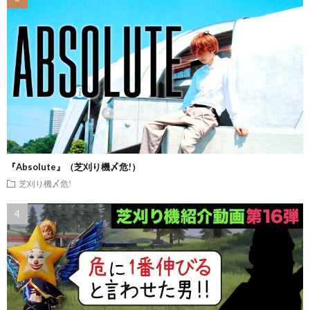
『Absolute』（芝刈り機〆危!）
芝刈り機〆危!