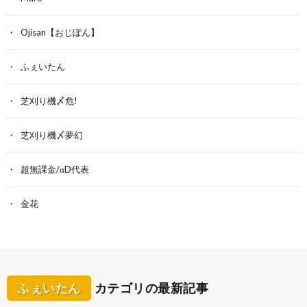
Ojisan【おじぽん】
ふぇいたん
芝刈り機〆危!
芝刈り機〆夢幻
超無課金/αD代表
金花
ふぇいたん
カテゴリの最新記事