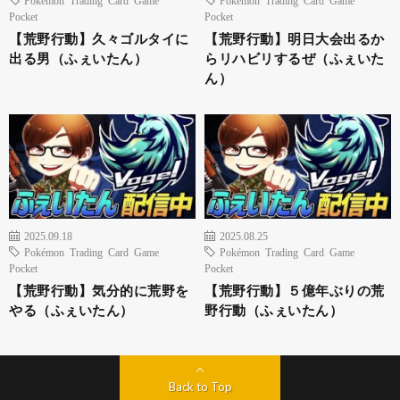
Pocket
Pocket
【荒野行動】久々ゴルタイに
【荒野行動】明日大会出るか
出る男（ふぇいたん）
らリハビリするぜ（ふぇいた
ん）
2025.09.18
2025.08.25
Pokémon Trading Card Game
Pokémon Trading Card Game
Pocket
Pocket
【荒野行動】気分的に荒野を
【荒野行動】５億年ぶりの荒
やる（ふぇいたん）
野行動（ふぇいたん）
Back to Top