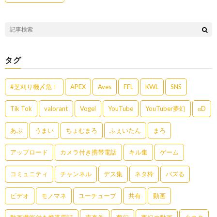
タグ
#芝刈り機〆危！
APEX
Aves
FFL
KWL
SNS
Tik Tok
valorant
Vogel
YouTube
YouTuber夢幻
αD
あぶ
うまい
ちょむまろ
ふぇいたん
まろ
アップロード
カメラ付き携帯電話
キル集
ゲーム
コミュニティ
チャンネル
デス集
ネタ枠
バズる
ビデオ
モノマネ
ユーチューブ
共有
動画