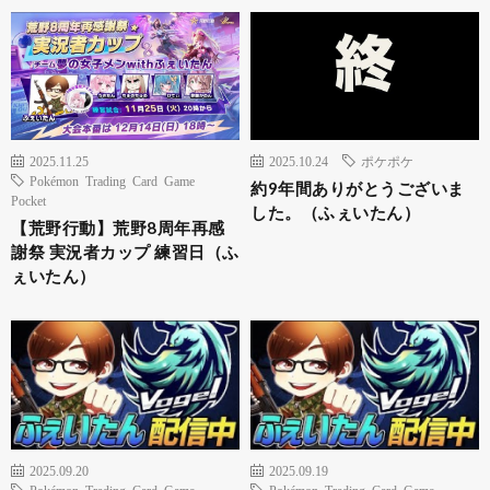
2025.11.25
2025.10.24
ポケポケ
Pokémon Trading Card Game
約9年間ありがとうございま
Pocket
した。（ふぇいたん）
【荒野行動】荒野8周年再感
謝祭 実況者カップ 練習日（ふ
ぇいたん）
2025.09.20
2025.09.19
Pokémon Trading Card Game
Pokémon Trading Card Game