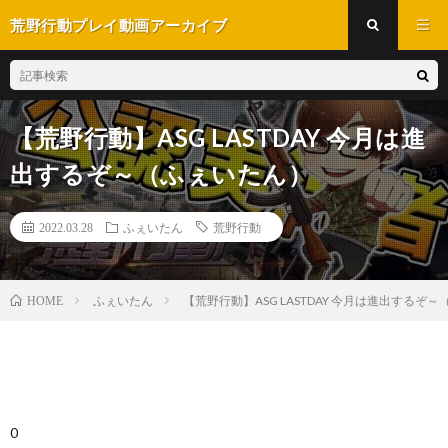
荒野行動プレイ動画アーカイブ
【荒野行動】ASG LASTDAY 今月は進
出するぞ～（ふぇいたん）
2022.03.28
ふぇいたん
荒野行動
ふぇいたん
【荒野行動】ASG LASTDAY 今月は進出するぞ
HOME
0