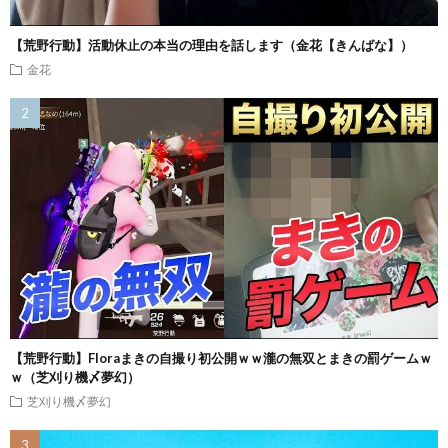
【荒野行動】活動休止の本当の理由を話します（金花【きんばな】）
金花
【荒野行動】Floraまきの自撮り初公開ｗｗ瀧の無双とまきの罰ゲームｗ
ｗ（芝刈り機〆夢幻）
芝刈り機〆夢幻