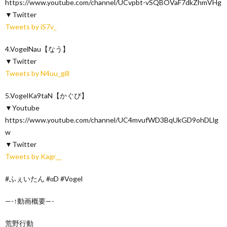
https://www.youtube.com/channel/UCvpbt-vSQBOVaF7dkZhmVHg
▼Twitter
Tweets by iS7v_
4.VogelNau【なう】
▼Twitter
Tweets by N4uu_gill
5.VogelKa9taN【かぐぴ】
▼Youtube
https://www.youtube.com/channel/UC4mvufWD3BqUkGD9ohDLlg
w
▼Twitter
Tweets by Kagr__
#ふぇいたん #αD #Vogel
—-↑動画概要—-
荒野行動