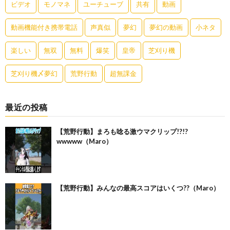
ビデオ
モノマネ
ユーチューブ
共有
動画
動画機能付き携帯電話
声真似
夢幻
夢幻の動画
小ネタ
楽しい
無双
無料
爆笑
皇帝
芝刈り機
芝刈り機〆夢幻
荒野行動
超無課金
最近の投稿
【荒野行動】まろも唸る激ウマクリップ!?!?
wwwww（Maro）
【荒野行動】みんなの最高スコアはいくつ??（Maro）