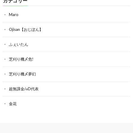
カテゴリー
Maro
Ojisan【おじぽん】
ふぇいたん
芝刈り機〆危!
芝刈り機〆夢幻
超無課金/αD代表
金花