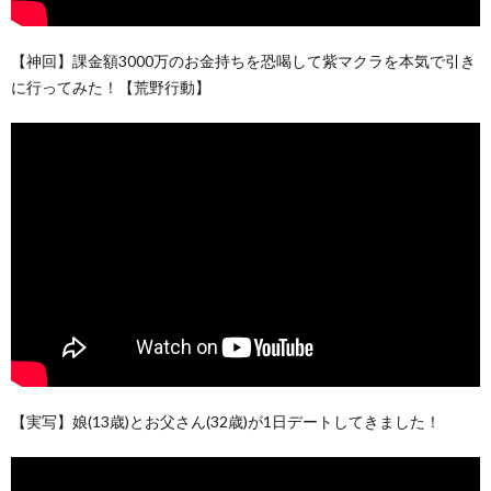
【神回】課金額3000万のお金持ちを恐喝して紫マクラを本気で引き
に行ってみた！【荒野行動】
【実写】娘(13歳)とお父さん(32歳)が1日デートしてきました！