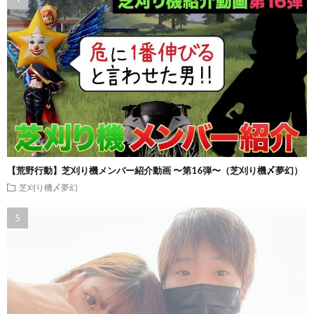
【荒野行動】芝刈り機メンバー紹介動画 〜第16弾〜（芝刈り機〆夢幻）
芝刈り機〆夢幻