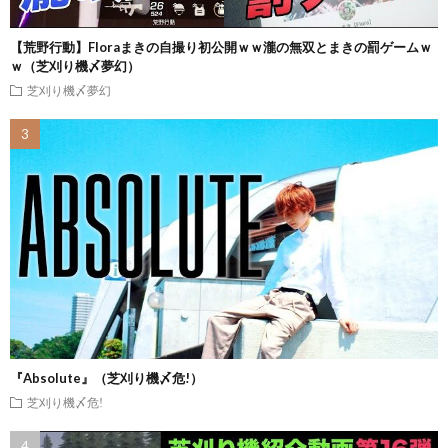
【荒野行動】Floraまきの自撮り初公開ｗｗ瀧の無双とまきの罰ゲームｗ
ｗ（芝刈り機〆夢幻）
芝刈り機〆夢幻
『Absolute』（芝刈り機〆危!）
芝刈り機〆危!