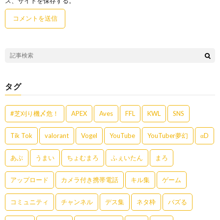
ス、サイトを保存する。
タグ
#芝刈り機〆危！
APEX
Aves
FFL
KWL
SNS
Tik Tok
valorant
Vogel
YouTube
YouTuber夢幻
αD
あぶ
うまい
ちょむまろ
ふぇいたん
まろ
アップロード
カメラ付き携帯電話
キル集
ゲーム
コミュニティ
チャンネル
デス集
ネタ枠
バズる