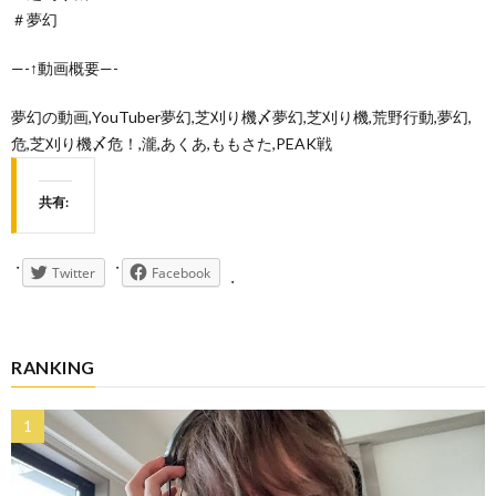
＃夢幻
—-↑動画概要—-
夢幻の動画,YouTuber夢幻,芝刈り機〆夢幻,芝刈り機,荒野行動,夢幻,
危,芝刈り機〆危！,瀧,あくあ,ももさた,PEAK戦
共有:
Twitter
Facebook
RANKING