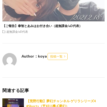
【ご報告】拳智とあみはお付き合い（超無課金/αD代表）
超無課金/αD代表
Author：koya
投稿一覧
関連する記事
【荒野行動】夢幻チャンネル ゲリラシリーズ4
#Shorts（芝刈り機〆夢幻）