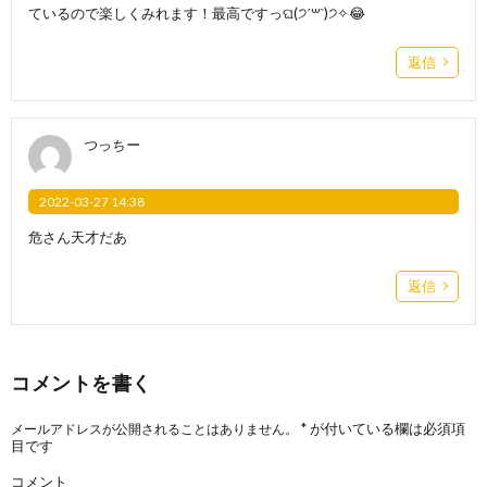
ているので楽しくみれます！最高ですっଘ(੭ˊ꒳​ˋ)੭✧😂
返信
つっちー
2022-03-27 14:38
危さん天才だあ
返信
コメントを書く
*
が付いている欄は必須項
メールアドレスが公開されることはありません。
目です
コメント