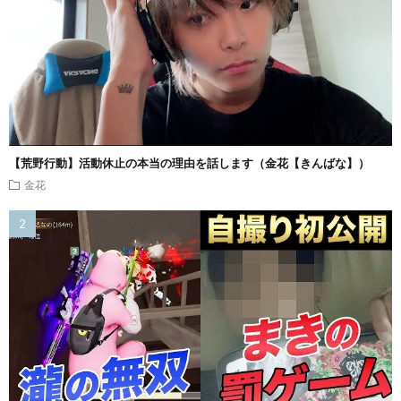
【荒野行動】活動休止の本当の理由を話します（金花【きんばな】）
金花