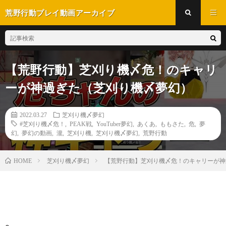
荒野行動プレイ動画アーカイブ
【荒野行動】芝刈り機〆危！のキャリ
ーが神過ぎた（芝刈り機〆夢幻）
2022.03.27
芝刈り機〆夢幻
#芝刈り機〆危！
,
PEAK戦
,
YouTuber夢幻
,
あくあ
,
ももさた
,
危
,
夢
幻
,
夢幻の動画
,
瀧
,
芝刈り機
,
芝刈り機〆夢幻
,
荒野行動
芝刈り機〆夢幻
【荒野行動】芝刈り機〆危！のキャリーが神
HOME