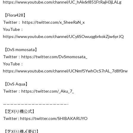
https://www.youtube.com/channel/UC_hAk6rl851FtRajH3jLALg
【Flora428】
Twitter： https://twitter.com/x_SheeRaN_x
YouTube：
https://www.youtube.com/channel/UCyliSOwuqgbrkokZjw6yrJQ
【DvS momosata】
Twitter：https://twitter.com/DvSmomosata_
YouTube：
https://www.youtube.com/channel/UCNmf5YwhOcS7rAL_7d8f0rw
【DvS Aqua】
Twitter：https://twitter.com/_Aku_7_
——————————————————-
【芝刈り機公式】
Twitter : https://twitter.com/SHIBAKARUYO
【芝刈り機〆夢幻】