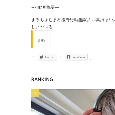
—-↑動画概要—-
まろ,ちょむまろ,荒野行動,無双,キル集,うまい,ネタ
しい,バズる
共有:
Twitter
Facebook
RANKING