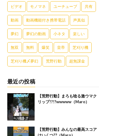
ビデオ
モノマネ
ユーチューブ
共有
動画
動画機能付き携帯電話
声真似
夢幻
夢幻の動画
小ネタ
楽しい
無双
無料
爆笑
皇帝
芝刈り機
芝刈り機〆夢幻
荒野行動
超無課金
最近の投稿
【荒野行動】まろも唸る激ウマク
リップ!?!?wwwww（Maro）
【荒野行動】みんなの最高スコア
はいくつ??（Maro）