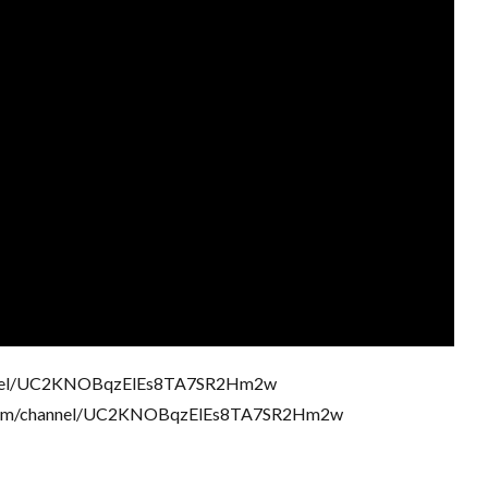
nnel/UC2KNOBqzElEs8TA7SR2Hm2w
/channel/UC2KNOBqzElEs8TA7SR2Hm2w