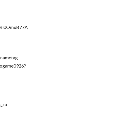
FvRl0OmxB77A
=nametag
ogame0926?
_zu