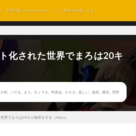
ム「荒野行動（Knives Out）」プレイ動画を収集します。
ト化された世界でまろは20キ
タ枠
,
バズる
,
まろ
,
モノマネ
,
声真似
,
小ネタ
,
楽しい
,
無双
,
爆笑
,
荒野
世界でまろは20キル無双をする（Maro）