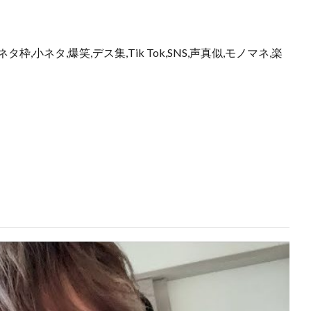
枠,小ネタ,爆笑,デス集,Tik Tok,SNS,声真似,モノマネ,楽