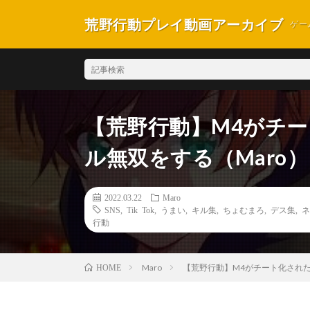
荒野行動プレイ動画アーカイブ
ゲー
【荒野行動】M4がチー
ル無双をする（Maro）
2022.03.22
Maro
SNS
,
Tik Tok
,
うまい
,
キル集
,
ちょむまろ
,
デス集
,
ネ
行動
Maro
【荒野行動】M4がチート化された
HOME