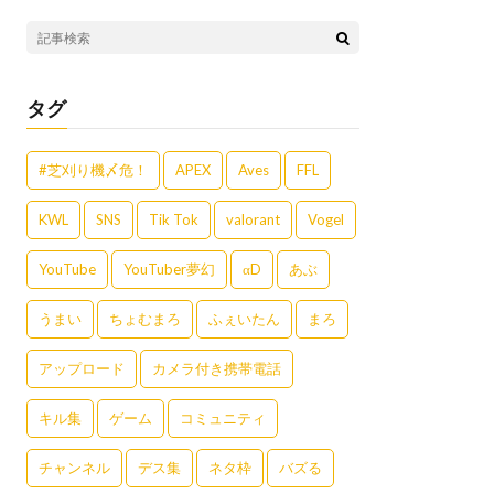
タグ
#芝刈り機〆危！
APEX
Aves
FFL
KWL
SNS
Tik Tok
valorant
Vogel
YouTube
YouTuber夢幻
αD
あぶ
うまい
ちょむまろ
ふぇいたん
まろ
アップロード
カメラ付き携帯電話
キル集
ゲーム
コミュニティ
チャンネル
デス集
ネタ枠
バズる