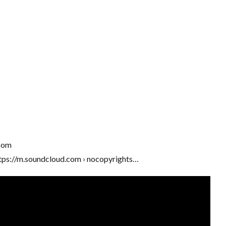
com
ps://m.soundcloud.com › nocopyrights…