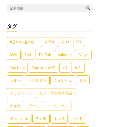
タグ
#芝刈り機〆危！
APEX
Aves
FFL
KWL
SNS
Tik Tok
valorant
Vogel
YouTube
YouTuber夢幻
αD
あぶ
うまい
ちょむまろ
ふぇいたん
まろ
アップロード
カメラ付き携帯電話
キル集
ゲーム
コミュニティ
チャンネル
デス集
ネタ枠
バズる