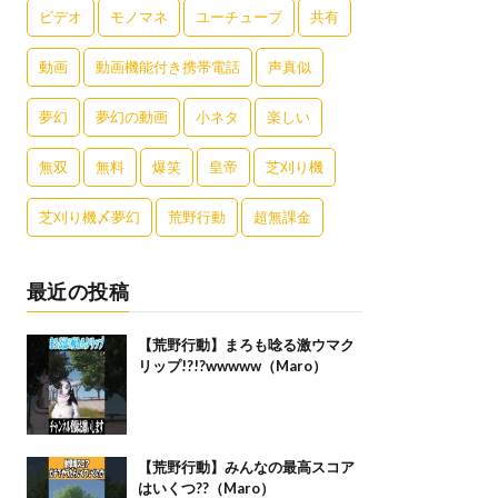
ビデオ
モノマネ
ユーチューブ
共有
動画
動画機能付き携帯電話
声真似
夢幻
夢幻の動画
小ネタ
楽しい
無双
無料
爆笑
皇帝
芝刈り機
芝刈り機〆夢幻
荒野行動
超無課金
最近の投稿
【荒野行動】まろも唸る激ウマク
リップ!?!?wwwww（Maro）
【荒野行動】みんなの最高スコア
はいくつ??（Maro）