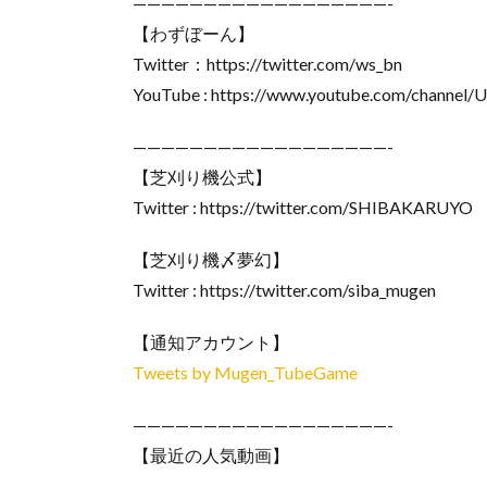
——————————————————-
【わずぼーん】
Twitter：https://twitter.com/ws_bn
YouTube : https://www.youtube.com/channe
——————————————————-
【芝刈り機公式】
Twitter : https://twitter.com/SHIBAKARUYO
【芝刈り機〆夢幻】
Twitter : https://twitter.com/siba_mugen
【通知アカウント】
Tweets by Mugen_TubeGame
——————————————————-
【最近の人気動画】