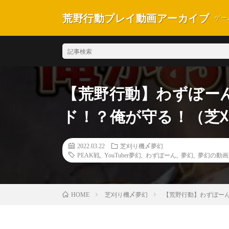
荒野行動プレイ動画アーカイブ
ゲー
【荒野行動】わずぼ
ド！？俺が守る！（芝
2022.03.22
芝刈り機〆夢幻
PEAK戦
,
YouTuber夢幻
,
わずぼーん
,
夢幻
,
夢幻の動画
芝刈り機〆夢幻
【荒野行動】わずぼ
HOME