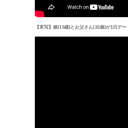
【実写】娘(13歳)とお父さん(32歳)が1日テ