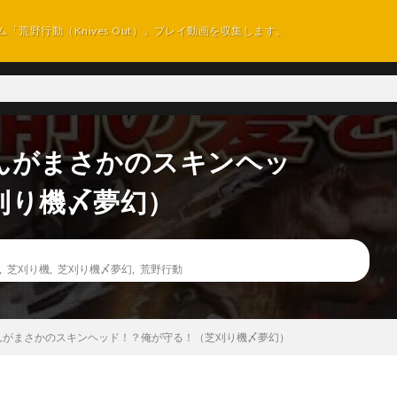
ム「荒野行動（Knives Out）」プレイ動画を収集します。
ーんがまさかのスキンヘッ
刈り機〆夢幻）
,
芝刈り機
,
芝刈り機〆夢幻
,
荒野行動
ーんがまさかのスキンヘッド！？俺が守る！（芝刈り機〆夢幻）