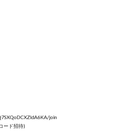
3Q7SXQoDCXZldA6KA/join
コード招待)