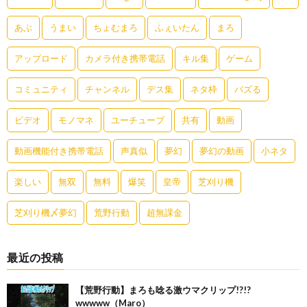
あぶ
うまい
ちょむまろ
ふぇいたん
まろ
アップロード
カメラ付き携帯電話
キル集
ゲーム
コミュニティ
チャンネル
デス集
ネタ枠
バズる
ビデオ
モノマネ
ユーチューブ
共有
動画
動画機能付き携帯電話
声真似
夢幻
夢幻の動画
小ネタ
楽しい
無双
無料
爆笑
皇帝
芝刈り機
芝刈り機〆夢幻
荒野行動
超無課金
最近の投稿
【荒野行動】まろも唸る激ウマクリップ!?!?
wwwww（Maro）