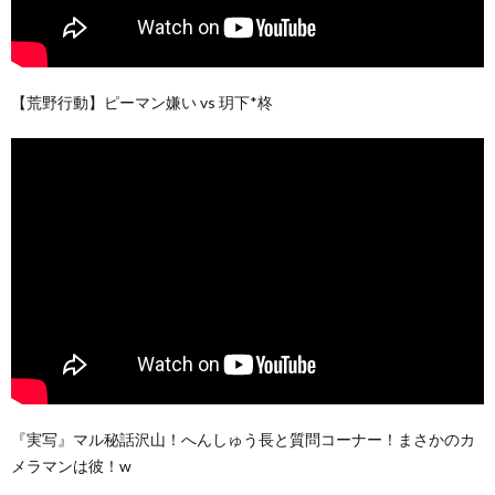
【荒野行動】ピーマン嫌い vs 玥下*柊
『実写』マル秘話沢山！へんしゅう長と質問コーナー！まさかのカ
メラマンは彼！w