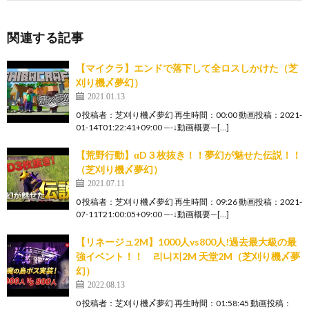
関連する記事
【マイクラ】エンドで落下して全ロスしかけた（芝
刈り機〆夢幻）
2021.01.13
0 投稿者：芝刈り機〆夢幻 再生時間：00:00 動画投稿：2021-
01-14T01:22:41+09:00 —-↓動画概要—[…]
【荒野行動】αD３枚抜き！！夢幻が魅せた伝説！！
（芝刈り機〆夢幻）
2021.07.11
0 投稿者：芝刈り機〆夢幻 再生時間：09:26 動画投稿：2021-
07-11T21:00:05+09:00 —-↓動画概要—[…]
【リネージュ2M】1000人vs800人!過去最大級の最
強イベント！！ 리니지2M 天堂2M（芝刈り機〆夢
幻）
2022.08.13
0 投稿者：芝刈り機〆夢幻 再生時間：01:58:45 動画投稿：