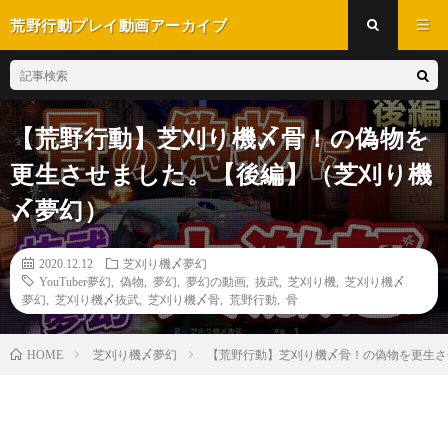
荒野行動プレイ動画アーカイブ
【荒野行動】芝刈り機〆骨！の偽物を
更生させました。【後編】（芝刈り機
〆夢幻）
2020.12.12
芝刈り機〆夢幻
YouTuber夢幻
,
偽物
,
夢幻
,
夢幻の動画
,
抜武
,
芝刈り機
,
芝刈り機〆
夢幻
,
芝刈り機〆抜武
,
芝刈り機〆骨
,
荒野行動
,
骨
芝刈り機〆夢幻
【荒野行動】芝刈り機〆骨！の偽物を更生さ
HOME