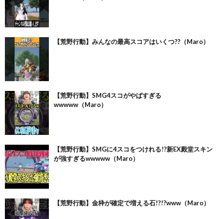
【荒野行動】みんなの最高スコアはいくつ??（Maro）
【荒野行動】SMG4スコがやばすぎる
wwwww（Maro）
【荒野行動】SMGに4スコをつけれる!?新EX殿堂スキン
が強すぎるwwwww（Maro）
【荒野行動】金枠が確定で増える石!?!?www（Maro）