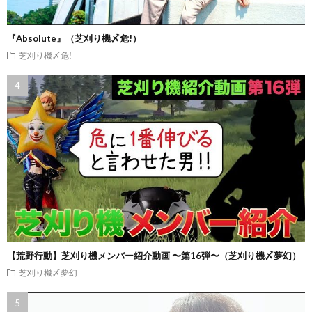
『Absolute』（芝刈り機〆危!）
芝刈り機〆危!
【荒野行動】芝刈り機メンバー紹介動画 〜第16弾〜（芝刈り機〆夢幻）
芝刈り機〆夢幻