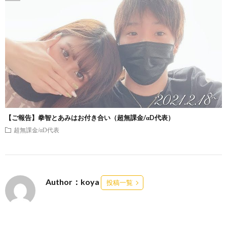
【ご報告】拳智とあみはお付き合い（超無課金/αD代表）
超無課金/αD代表
Author：koya
投稿一覧