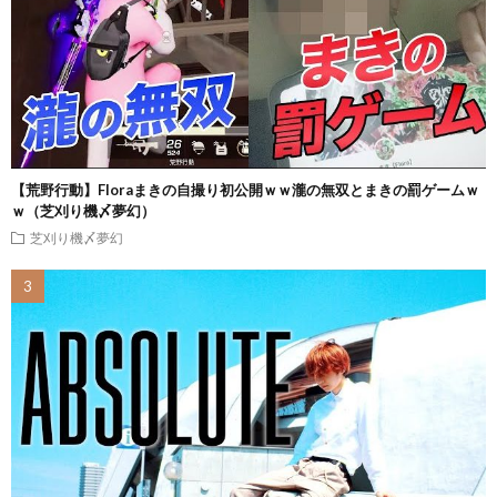
【荒野行動】Floraまきの自撮り初公開ｗｗ瀧の無双とまきの罰ゲームｗ
ｗ（芝刈り機〆夢幻）
芝刈り機〆夢幻