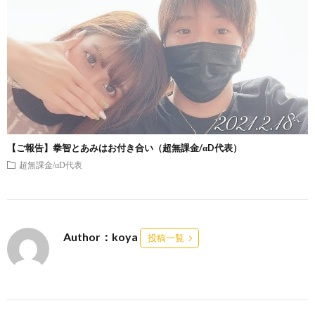
【ご報告】拳智とあみはお付き合い（超無課金/αD代表）
超無課金/αD代表
Author：koya
投稿一覧