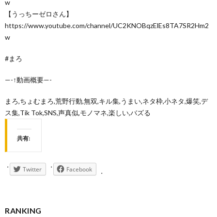
w
【うっちーゼロさん】
https://www.youtube.com/channel/UC2KNOBqzElEs8TA7SR2Hm2
w
#まろ
—-↑動画概要—-
まろ,ちょむまろ,荒野行動,無双,キル集,うまい,ネタ枠,小ネタ,爆笑,デ
ス集,Tik Tok,SNS,声真似,モノマネ,楽しい,バズる
共有:
Twitter
Facebook
RANKING