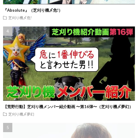
『Absolute』（芝刈り機〆危!）
芝刈り機〆危!
【荒野行動】芝刈り機メンバー紹介動画 〜第16弾〜（芝刈り機〆夢幻）
芝刈り機〆夢幻