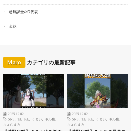
超無課金/αD代表
金花
Maro
カテゴリの最新記事
2025.12.02
2025.12.02
SNS
,
Tik Tok
,
うまい
,
キル集
,
SNS
,
Tik Tok
,
うまい
,
キル集
,
ちょむまろ
ちょむまろ