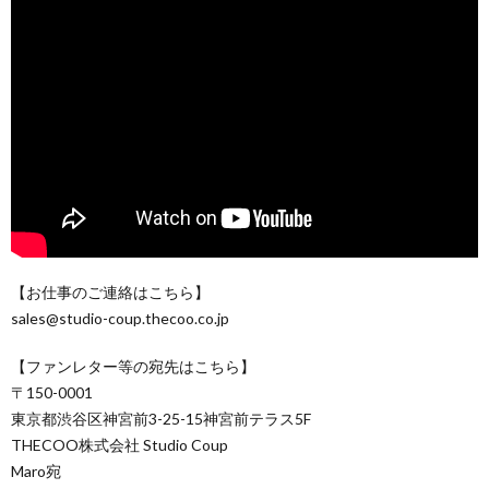
【お仕事のご連絡はこちら】
sales@studio-coup.thecoo.co.jp
【ファンレター等の宛先はこちら】
〒150-0001
東京都渋谷区神宮前3-25-15神宮前テラス5F
THECOO株式会社 Studio Coup
Maro宛