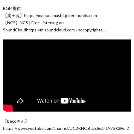
BGM提供
【魔王魂】https://maoudamashii.jokersounds.com
【NCS】NCS | Free Listening on
SoundCloudhttps://m.soundcloud.com › nocopyrights…
【becoさん】
https://www.youtube.com/channel/UC2KNOBqzElEs8TA7SR2Hm2