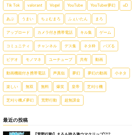
Tik Tok
valorant
Vogel
YouTube
YouTuber夢幻
αD
あぶ
うまい
ちょむまろ
ふぇいたん
まろ
アップロード
カメラ付き携帯電話
キル集
ゲーム
コミュニティ
チャンネル
デス集
ネタ枠
バズる
ビデオ
モノマネ
ユーチューブ
共有
動画
動画機能付き携帯電話
声真似
夢幻
夢幻の動画
小ネタ
楽しい
無双
無料
爆笑
皇帝
芝刈り機
芝刈り機〆夢幻
荒野行動
超無課金
最近の投稿
【荒野行動】まろも唸る激ウマクリップ!?!?