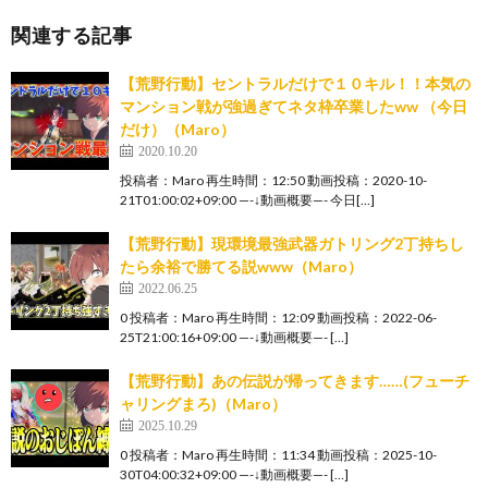
関連する記事
【荒野行動】セントラルだけで１０キル！！本気の
マンション戦が強過ぎてネタ枠卒業したww （今日
だけ）（Maro）
2020.10.20
投稿者：Maro 再生時間：12:50 動画投稿：2020-10-
21T01:00:02+09:00 —-↓動画概要—- 今日[…]
【荒野行動】現環境最強武器ガトリング2丁持ちし
たら余裕で勝てる説www（Maro）
2022.06.25
0 投稿者：Maro 再生時間：12:09 動画投稿：2022-06-
25T21:00:16+09:00 —-↓動画概要—- […]
【荒野行動】あの伝説が帰ってきます……(フューチ
ャリングまろ)（Maro）
2025.10.29
0 投稿者：Maro 再生時間：11:34 動画投稿：2025-10-
30T04:00:32+09:00 —-↓動画概要—- […]