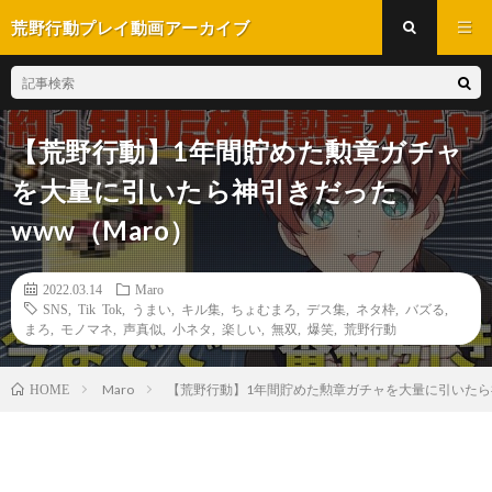
荒野行動プレイ動画アーカイブ
【荒野行動】1年間貯めた勲章ガチャ
を大量に引いたら神引きだった
www（Maro）
2022.03.14
Maro
SNS
,
Tik Tok
,
うまい
,
キル集
,
ちょむまろ
,
デス集
,
ネタ枠
,
バズる
,
まろ
,
モノマネ
,
声真似
,
小ネタ
,
楽しい
,
無双
,
爆笑
,
荒野行動
Maro
【荒野行動】1年間貯めた勲章ガチャを大量に引いたら神
HOME