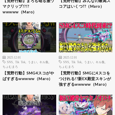
【荒野行動】まろも唸る激ウ
【荒野行動】みんなの最高ス
マクリップ!?!?
コアはいくつ??（Maro）
wwwww（Maro）
2025.12.01
2025.12.01
SNS
,
Tik Tok
,
うまい
,
キル集
,
SNS
,
Tik Tok
,
うまい
,
キル集
,
ちょむまろ
ちょむまろ
【荒野行動】SMG4スコがや
【荒野行動】SMGに4スコを
ばすぎるwwwww（Maro）
つけれる!?新EX殿堂スキンが
強すぎるwwwww（Maro）