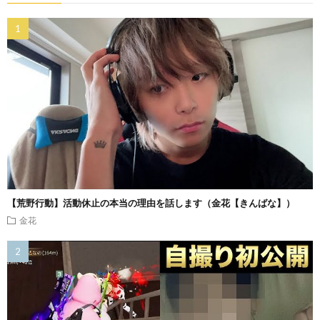
【荒野行動】活動休止の本当の理由を話します（金花【きんばな】）
金花