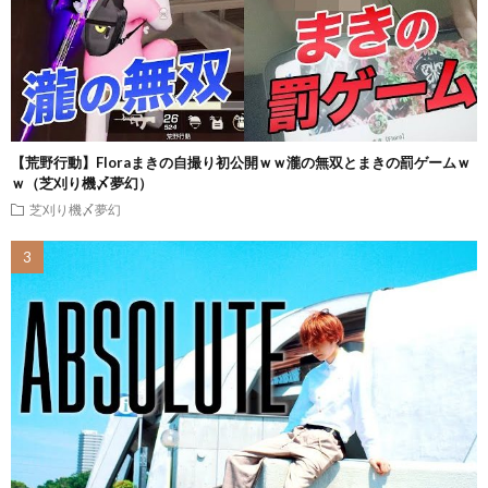
【荒野行動】Floraまきの自撮り初公開ｗｗ瀧の無双とまきの罰ゲームｗ
ｗ（芝刈り機〆夢幻）
芝刈り機〆夢幻