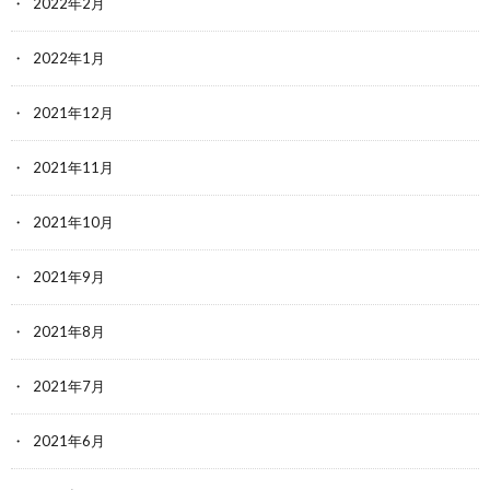
2022年2月
2022年1月
2021年12月
2021年11月
2021年10月
2021年9月
2021年8月
2021年7月
2021年6月