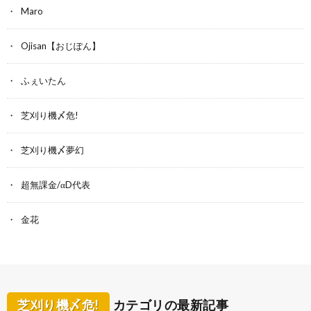
Maro
Ojisan【おじぽん】
ふぇいたん
芝刈り機〆危!
芝刈り機〆夢幻
超無課金/αD代表
金花
芝刈り機〆危!
カテゴリの最新記事