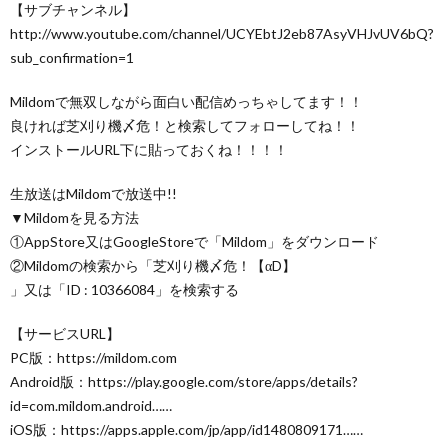
【サブチャンネル】
http://www.youtube.com/channel/UCYEbtJ2eb87AsyVHJvUV6bQ?
sub_confirmation=1
Mildomで無双しながら面白い配信めっちゃしてます！！
良ければ芝刈り機〆危！と検索してフォローしてね！！
インストールURL下に貼っておくね！！！！
生放送はMildomで放送中!!
▼Mildomを見る方法
①AppStore又はGoogleStoreで「Mildom」をダウンロード
②Mildomの検索から「芝刈り機〆危！【αD】
」又は「ID : 10366084」を検索する
【サービスURL】
PC版：https://mildom.com
Android版：https://play.google.com/store/apps/details?
id=com.mildom.android……
iOS版：https://apps.apple.com/jp/app/id1480809171……