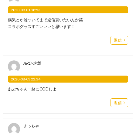
2020-08-01 18:53
病気とか嘘ついてまで返信貰いたいんか笑
コラボグッズすごいいいと思います！
返信
ARD-進撃
2020-08-03 22:34
あぶちゃん一緒にCODしよ
返信
まっちゃ