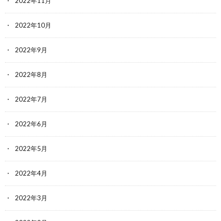
2022年11月
2022年10月
2022年9月
2022年8月
2022年7月
2022年6月
2022年5月
2022年4月
2022年3月