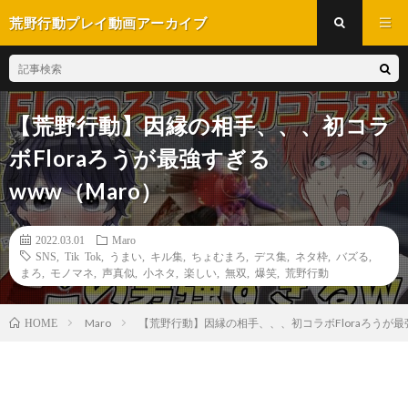
荒野行動プレイ動画アーカイブ
【荒野行動】因縁の相手、、、初コラ
ボFloraろうが最強すぎる
www（Maro）
2022.03.01
Maro
SNS
,
Tik Tok
,
うまい
,
キル集
,
ちょむまろ
,
デス集
,
ネタ枠
,
バズる
,
まろ
,
モノマネ
,
声真似
,
小ネタ
,
楽しい
,
無双
,
爆笑
,
荒野行動
Maro
【荒野行動】因縁の相手、、、初コラボFloraろうが最強
HOME