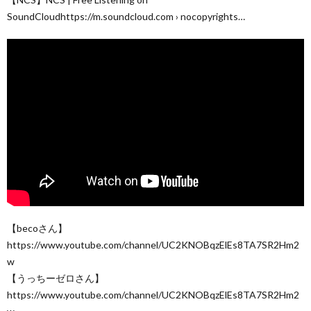
SoundCloudhttps://m.soundcloud.com › nocopyrights…
【becoさん】
https://www.youtube.com/channel/UC2KNOBqzElEs8TA7SR2Hm2
w
【うっちーゼロさん】
https://www.youtube.com/channel/UC2KNOBqzElEs8TA7SR2Hm2