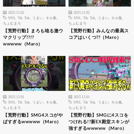
2025.12.02
2025.12.02
SNS
,
Tik Tok
,
うまい
,
キル集
,
SNS
,
Tik Tok
,
うまい
,
キル集
,
ちょむまろ
ちょむまろ
【荒野行動】まろも唸る激ウ
【荒野行動】みんなの最高ス
マクリップ!?!?
コアはいくつ??（Maro）
wwwww（Maro）
2025.12.01
2025.12.01
SNS
,
Tik Tok
,
うまい
,
キル集
,
SNS
,
Tik Tok
,
うまい
,
キル集
,
ちょむまろ
ちょむまろ
【荒野行動】SMG4スコがや
【荒野行動】SMGに4スコを
ばすぎるwwwww（Maro）
つけれる!?新EX殿堂スキンが
強すぎるwwwww（Maro）