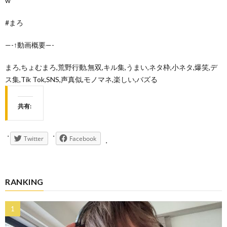
w
#まろ
—-↑動画概要—-
まろ,ちょむまろ,荒野行動,無双,キル集,うまい,ネタ枠,小ネタ,爆笑,デ
ス集,Tik Tok,SNS,声真似,モノマネ,楽しい,バズる
共有:
Twitter
Facebook
RANKING