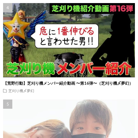
【荒野行動】芝刈り機メンバー紹介動画 〜第16弾〜（芝刈り機〆夢幻）
芝刈り機〆夢幻