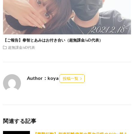
【ご報告】拳智とあみはお付き合い（超無課金/αD代表）
超無課金/αD代表
Author：koya
投稿一覧
関連する記事