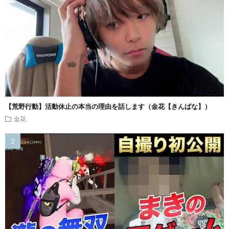
【荒野行動】活動休止の本当の理由を話します（金花【きんばな】）
金花