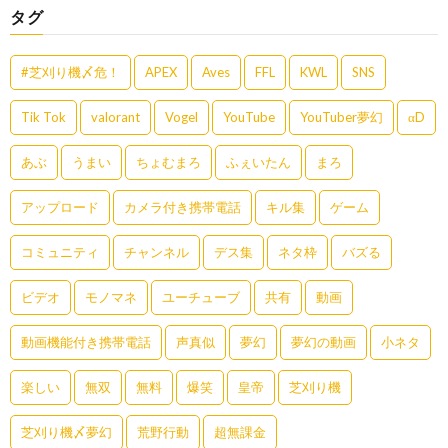
タグ
#芝刈り機〆危！
APEX
Aves
FFL
KWL
SNS
Tik Tok
valorant
Vogel
YouTube
YouTuber夢幻
αD
あぶ
うまい
ちょむまろ
ふぇいたん
まろ
アップロード
カメラ付き携帯電話
キル集
ゲーム
コミュニティ
チャンネル
デス集
ネタ枠
バズる
ビデオ
モノマネ
ユーチューブ
共有
動画
動画機能付き携帯電話
声真似
夢幻
夢幻の動画
小ネタ
楽しい
無双
無料
爆笑
皇帝
芝刈り機
芝刈り機〆夢幻
荒野行動
超無課金