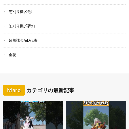
芝刈り機〆危!
芝刈り機〆夢幻
超無課金/αD代表
金花
Maro
カテゴリの最新記事