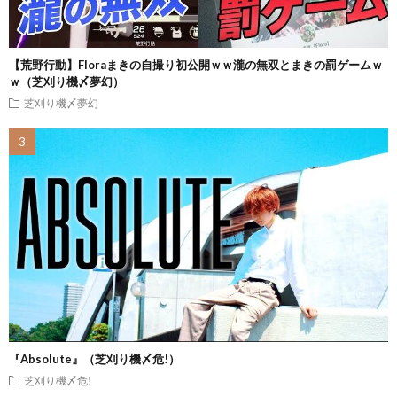
【荒野行動】Floraまきの自撮り初公開ｗｗ瀧の無双とまきの罰ゲームｗ
ｗ（芝刈り機〆夢幻）
芝刈り機〆夢幻
『Absolute』（芝刈り機〆危!）
芝刈り機〆危!