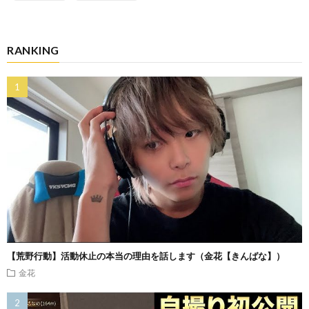
RANKING
【荒野行動】活動休止の本当の理由を話します（金花【きんばな】）
金花