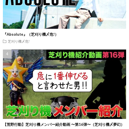
『Absolute』（芝刈り機〆危!）
芝刈り機〆危!
【荒野行動】芝刈り機メンバー紹介動画 〜第16弾〜（芝刈り機〆夢幻）