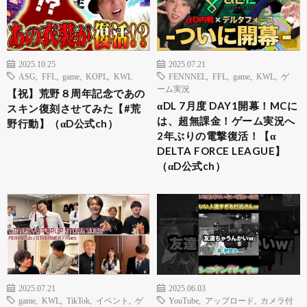
2025.10.25
2025.07.21
ASG
,
FFL
,
game
,
KOPL
,
KWL
FENNNEL
,
FFL
,
game
,
KWL
,
ゲ
ーム実況
【祝】荒野８周年記念であの
αDL 7月度 DAY1開幕！MCに
スキン復刻させてみた【#荒
は、超無課金！ゲーム実況へ
野行動】（αD公式ch）
2年ぶりの電撃復活！【α
DELTA FORCE LEAGUE】
（αD公式ch）
2025.07.21
2025.06.03
game
,
KWL
,
TikTok
,
イベント
,
ゲ
YouTube
,
アップロード
,
カメラ付