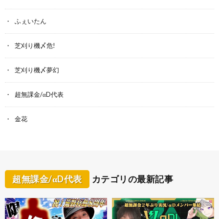
ふぇいたん
芝刈り機〆危!
芝刈り機〆夢幻
超無課金/αD代表
金花
超無課金/αD代表
カテゴリの最新記事