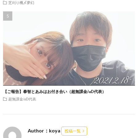
芝刈り機〆夢幻
【ご報告】拳智とあみはお付き合い（超無課金/αD代表）
超無課金/αD代表
Author：koya
投稿一覧