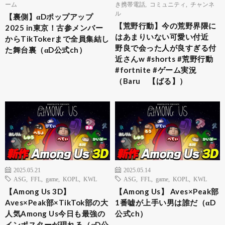
ーム
き携帯電話
,
コミュニティ
,
チャンネ
ル
【裏側】αDポップアップ
【荒野行動】今の荒野界隈に
2025 in東京！古参メンバー
はあまりいない可愛い付近
からTikTokerまで全員集結し
野良で会った人が良すぎる付
た舞台裏（αD公式ch）
近さんw #shorts #荒野行動
#fortnite #ゲーム実況
（Baru 【ばる】）
2025.05.21
2025.05.14
ASG
,
FFL
,
game
,
KOPL
,
KWL
ASG
,
FFL
,
game
,
KOPL
,
KWL
【Among Us 3D】
【Among Us】 Aves×Peak部
Aves×Peak部×TikTok部の大
1番嘘が上手い男は誰だ（αD
人気Among Us今日も最強の
公式ch）
インポスターが現れる（αD公