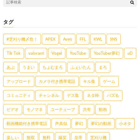
タグ
#芝刈り機〆危！
APEX
Aves
FFL
KWL
SNS
Tik Tok
valorant
Vogel
YouTube
YouTuber夢幻
αD
あぶ
うまい
ちょむまろ
ふぇいたん
まろ
アップロード
カメラ付き携帯電話
キル集
ゲーム
コミュニティ
チャンネル
デス集
ネタ枠
バズる
ビデオ
モノマネ
ユーチューブ
共有
動画
動画機能付き携帯電話
声真似
夢幻
夢幻の動画
小ネタ
楽しい
無双
無料
爆笑
皇帝
芝刈り機