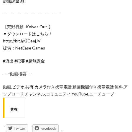
超無課金 宛
————————————————-
【荒野行動 -Knives Out-】
▼ダウンロードはこちら！
http://bit.ly/2CeejJV
提供：NetEase Games
#流出 #犯罪 #超無課金
—-↑動画概要—-
動画,ビデオ,共有,カメラ付き携帯電話,動画機能付き携帯電話,無料,ア
ップロード,チャンネル,コミュニティ,YouTube,ユーチューブ
共有:
Twitter
Facebook