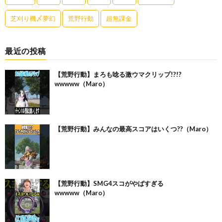
芝刈り機〆夢幻
荒野行動
超無課金
最近の投稿
【荒野行動】まろも唸る激ウマクリップ!?!?
wwwww（Maro）
【荒野行動】みんなの最高スコアはいくつ??（Maro）
【荒野行動】SMG4スコがやばすぎる
wwwww（Maro）