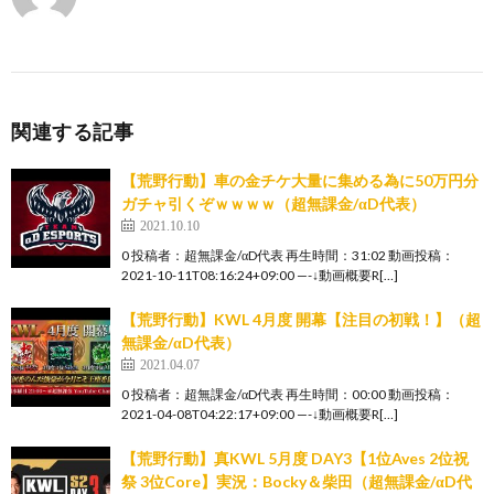
関連する記事
【荒野行動】車の金チケ大量に集める為に50万円分
ガチャ引くぞｗｗｗｗ（超無課金/αD代表）
2021.10.10
0 投稿者：超無課金/αD代表 再生時間：31:02 動画投稿：
2021-10-11T08:16:24+09:00 —-↓動画概要R[…]
【荒野行動】KWL 4月度 開幕【注目の初戦！】（超
無課金/αD代表）
2021.04.07
0 投稿者：超無課金/αD代表 再生時間：00:00 動画投稿：
2021-04-08T04:22:17+09:00 —-↓動画概要R[…]
【荒野行動】真KWL 5月度 DAY3【1位Aves 2位祝
祭 3位Core】実況：Bocky＆柴田（超無課金/αD代