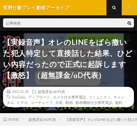
荒野行動プレイ動画アーカイブ
【実録音声】オレのLINEをばら撒い
た犯人特定して直接話した結果、ひど
い内容だったので正式に起訴します
【激怒】（超無課金/αD代表）
2022.02.28
超無課金/αD代表
YouTube
,
アップロード
,
カメラ付き携帯電話
,
コミュニティ
,
チャン
ネル
,
ビデオ
,
ユーチューブ
,
共有
,
動画
,
動画機能付き携帯電話
,
無料
超無課金/αD代表
【実録音声】オレのLINEをばら撒いた犯
HOME