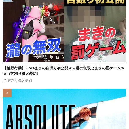
【荒野行動】Floraまきの自撮り初公開ｗｗ瀧の無双とまきの罰ゲームｗ
ｗ（芝刈り機〆夢幻）
芝刈り機〆夢幻