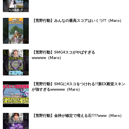
【荒野行動】みんなの最高スコアはいくつ??（Maro）
【荒野行動】SMG4スコがやばすぎる
wwwww（Maro）
【荒野行動】SMGに4スコをつけれる!?新EX殿堂スキン
が強すぎるwwwww（Maro）
【荒野行動】金枠が確定で増える石!?!?www（Maro）