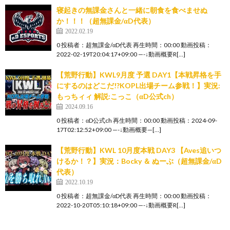
寝起きの無課金さんと一緒に朝食を食べませぬ
か！！！（超無課金/αD代表）
2022.02.19
0 投稿者：超無課金/αD代表 再生時間：00:00 動画投稿：
2022-02-19T20:04:17+09:00 —-↓動画概要R[…]
【荒野行動】KWL9月度 予選 DAY1【本戦昇格を手
にするのはどこだ!?KOPL出場チーム参戦！】実況:
もっちィィ 解説:こっこ（αD公式ch）
2024.09.16
0 投稿者：αD公式ch 再生時間：00:00 動画投稿：2024-09-
17T02:12:52+09:00 —-↓動画概要—[…]
【荒野行動】KWL 10月度本戦 DAY3 【Aves追いつ
けるか！？】実況：Bocky ＆ ぬーぶ（超無課金/αD
代表）
2022.10.19
0 投稿者：超無課金/αD代表 再生時間：00:00 動画投稿：
2022-10-20T05:10:18+09:00 —-↓動画概要R[…]