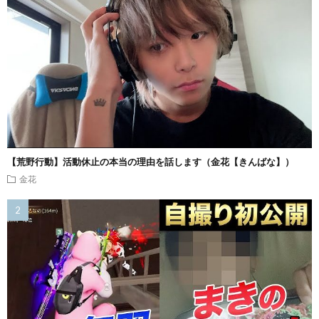
【荒野行動】活動休止の本当の理由を話します（金花【きんばな】）
金花