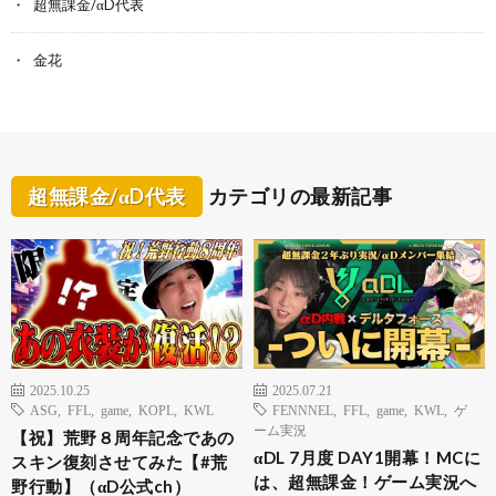
超無課金/αD代表
金花
超無課金/αD代表
カテゴリの最新記事
2025.10.25
2025.07.21
ASG
,
FFL
,
game
,
KOPL
,
KWL
FENNNEL
,
FFL
,
game
,
KWL
,
ゲ
ーム実況
【祝】荒野８周年記念であの
αDL 7月度 DAY1開幕！MCに
スキン復刻させてみた【#荒
は、超無課金！ゲーム実況へ
野行動】（αD公式ch）