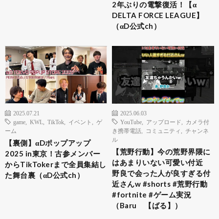
2年ぶりの電撃復活！【α
DELTA FORCE LEAGUE】
（αD公式ch）
2025.07.21
2025.06.03
game
,
KWL
,
TikTok
,
イベント
,
ゲ
YouTube
,
アップロード
,
カメラ付
ーム
き携帯電話
,
コミュニティ
,
チャンネ
ル
【裏側】αDポップアップ
【荒野行動】今の荒野界隈に
2025 in東京！古参メンバー
はあまりいない可愛い付近
からTikTokerまで全員集結し
野良で会った人が良すぎる付
た舞台裏（αD公式ch）
近さんw #shorts #荒野行動
#fortnite #ゲーム実況
（Baru 【ばる】）