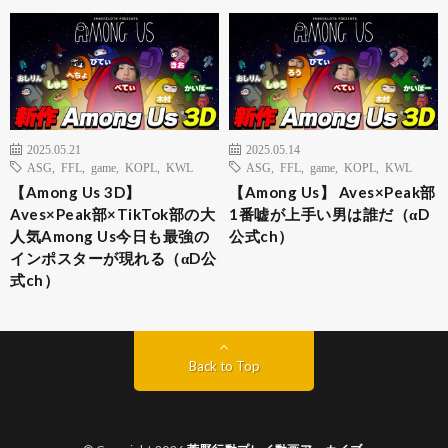
2025.05.21
2025.05.14
ASG
,
FFL
,
game
,
KOPL
,
KWL
ASG
,
FFL
,
game
,
KOPL
,
KWL
【Among Us 3D】
【Among Us】 Aves×Peak部
Aves×Peak部×TikTok部の大
1番嘘が上手い男は誰だ（αD
人気Among Us今日も最強の
公式ch）
インポスターが現れる（αD公
式ch）
Back to Top