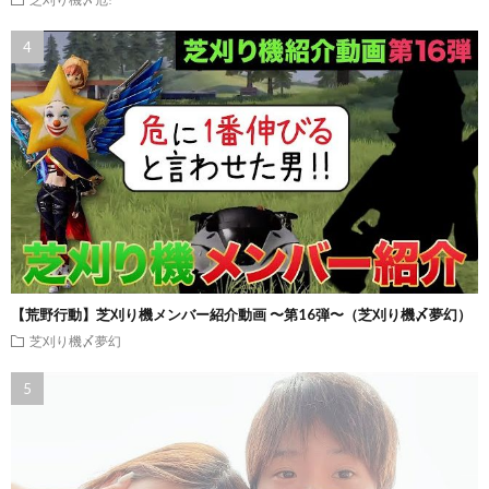
【荒野行動】芝刈り機メンバー紹介動画 〜第16弾〜（芝刈り機〆夢幻）
芝刈り機〆夢幻