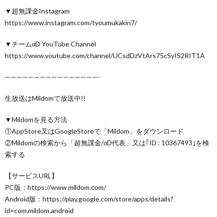
▼超無課金Instagram
https://www.instagram.com/tyoumukakin7/
▼チームαD YouTube Channel
https://www.youtube.com/channel/UCsdDzVtArs75cSyIS2RIT1A
————————————————-
生放送はMildomで放送中!!
▼Mildomを見る方法
①AppStore又はGoogleStoreで「Mildom」をダウンロード
②Mildomの検索から「超無課金/αD代表」又は｢ID : 10367493｣を検
索する
【サービスURL】
PC版：https://www.mildom.com/
Android版：https://play.google.com/store/apps/details?
id=com.mildom.android