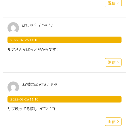
返信
はにゃ？（＾ω＾）
2022-02-26 11:10
ルアさんがぼっとだからです！
返信
12歳のkb Kira！🤛🤛
2022-02-26 11:10
リプ映ってる嬉しい(*´▽｀*)
返信