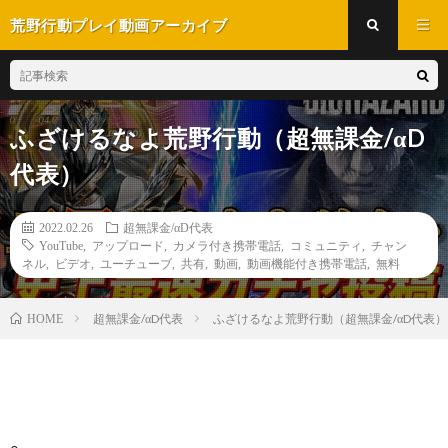
荒野行動プレイ動画アーカイブ
ふざけるなよ荒野行動（超無課金/αD
代表）
2022.02.26
超無課金/αD代表
YouTube
,
アップロード
,
カメラ付き携帯電話
,
コミュニティ
,
チャン
ネル
,
ビデオ
,
ユーチューブ
,
共有
,
動画
,
動画機能付き携帯電話
,
無料
超無課金/αD代表
ふざけるなよ荒野行動（超無課金/αD代表）
HOME