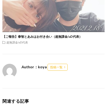
【ご報告】拳智とあみはお付き合い（超無課金/αD代表）
超無課金/αD代表
Author：koya
投稿一覧
関連する記事