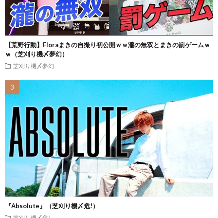
【荒野行動】Floraまきの自撮り初公開ｗｗ瀧の無双とまきの罰ゲームｗ
ｗ（芝刈り機〆夢幻）
芝刈り機〆夢幻
『Absolute』（芝刈り機〆危!）
芝刈り機〆危!