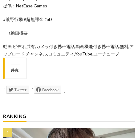
提供：NetEase Games
#荒野行動 #超無課金 #αD
—-↑動画概要—-
動画,ビデオ,共有,カメラ付き携帯電話,動画機能付き携帯電話,無料,ア
ップロード,チャンネル,コミュニティ,YouTube,ユーチューブ
共有:
Twitter
Facebook
RANKING