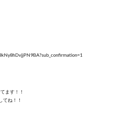
f3kNy8hDvjjPN9BA?sub_confirmation=1
してます！！
してね！！