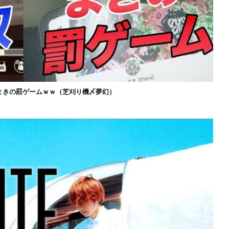
まきの罰ゲームｗｗ（芝刈り機〆夢幻）