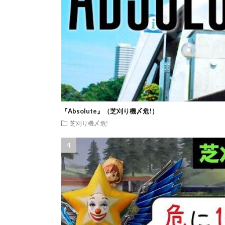
『Absolute』（芝刈り機〆危!）
芝刈り機〆危!