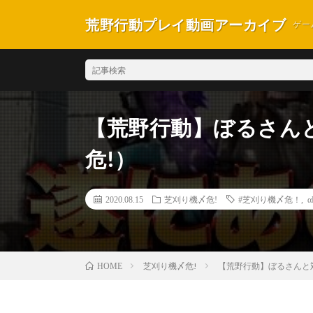
荒野行動プレイ動画アーカイブ
ゲー
【荒野行動】ぼるさん
危!）
2020.08.15
芝刈り機〆危!
#芝刈り機〆危！
,
α
芝刈り機〆危!
【荒野行動】ぼるさんと
HOME