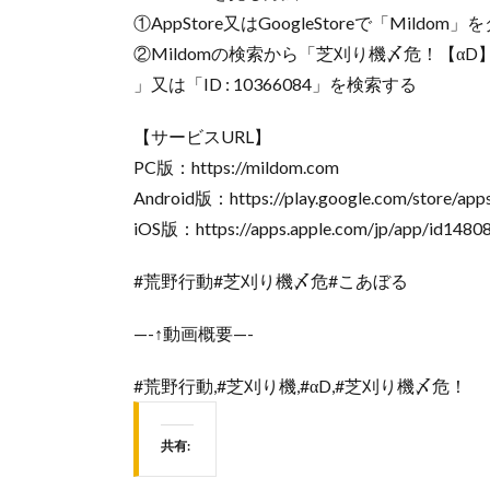
①AppStore又はGoogleStoreで「Mildo
②Mildomの検索から「芝刈り機〆危！【αD
」又は「ID : 10366084」を検索する
【サービスURL】
PC版：https://mildom.com
Android版：https://play.google.com/store/app
iOS版：https://apps.apple.com/jp/app/id148
#荒野行動#芝刈り機〆危#こあぼる
—-↑動画概要—-
#荒野行動,#芝刈り機,#αD,#芝刈り機〆危！
共有: