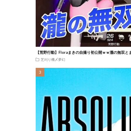
【荒野行動】Floraまきの自撮り初公開ｗｗ瀧の無双と
芝刈り機〆夢幻