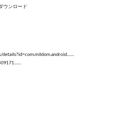
m」をダウンロード
】
s/details?id=com.mildom.android……
0809171……