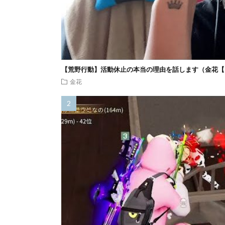
【荒野行動】活動休止の本当の理由を話します（金花【
金花