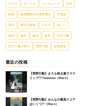
ビデオ
モノマネ
ユーチューブ
共有
動画
動画機能付き携帯電話
声真似
夢幻
夢幻の動画
小ネタ
楽しい
無双
無料
爆笑
皇帝
芝刈り機
芝刈り機〆夢幻
荒野行動
超無課金
最近の投稿
【荒野行動】まろも唸る激ウマク
リップ!?!?wwwww（Maro）
【荒野行動】みんなの最高スコア
はいくつ??（Maro）