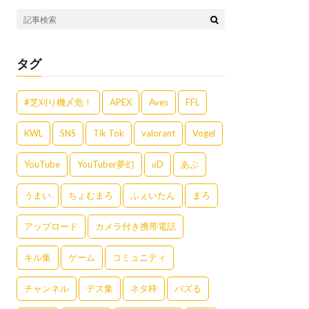
タグ
#芝刈り機〆危！
APEX
Aves
FFL
KWL
SNS
Tik Tok
valorant
Vogel
YouTube
YouTuber夢幻
αD
あぶ
うまい
ちょむまろ
ふぇいたん
まろ
アップロード
カメラ付き携帯電話
キル集
ゲーム
コミュニティ
チャンネル
デス集
ネタ枠
バズる