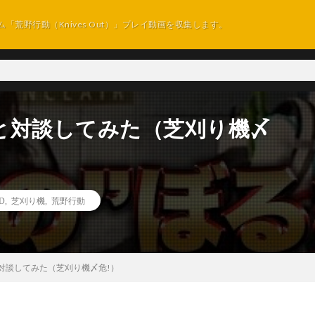
ム「荒野行動（Knives Out）」プレイ動画を収集します。
と対談してみた（芝刈り機〆
D
,
芝刈り機
,
荒野行動
対談してみた（芝刈り機〆危!）