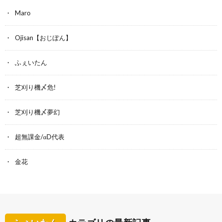
Maro
Ojisan【おじぽん】
ふぇいたん
芝刈り機〆危!
芝刈り機〆夢幻
超無課金/αD代表
金花