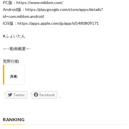
PC版：https://www.mildom.com/
Android版：https://play.google.com/store/apps/details?
id=com.mildom.android
iOS版：https://apps.apple.com/jp/app/id1480809171
#ふぇいたん
—-↑動画概要—-
荒野行動
共有:
Twitter
Facebook
RANKING