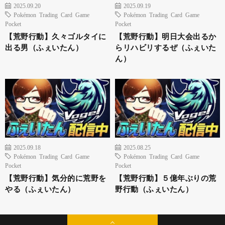
2025.09.20
2025.09.19
Pokémon Trading Card Game
Pokémon Trading Card Game
Pocket
Pocket
【荒野行動】久々ゴルタイに
【荒野行動】明日大会出るか
出る男（ふぇいたん）
らリハビリするぜ（ふぇいた
ん）
2025.09.18
2025.08.25
Pokémon Trading Card Game
Pokémon Trading Card Game
Pocket
Pocket
【荒野行動】気分的に荒野を
【荒野行動】５億年ぶりの荒
やる（ふぇいたん）
野行動（ふぇいたん）