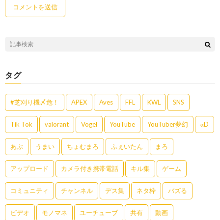
タグ
#芝刈り機〆危！
APEX
Aves
FFL
KWL
SNS
Tik Tok
valorant
Vogel
YouTube
YouTuber夢幻
αD
あぶ
うまい
ちょむまろ
ふぇいたん
まろ
アップロード
カメラ付き携帯電話
キル集
ゲーム
コミュニティ
チャンネル
デス集
ネタ枠
バズる
ビデオ
モノマネ
ユーチューブ
共有
動画