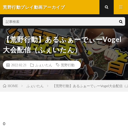
荒野行動プレイ動画アーカイブ
【荒野行動】あるふぁーでぃーVogel
大会配信（ふぇいたん）
2022.02.21
ふぇいたん
荒野行動
ふぇいたん
【荒野行動】あるふぁーでぃーVogel大会配信（
HOME
0