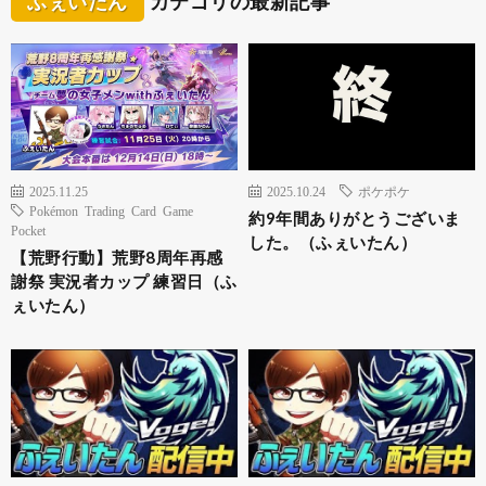
ふぇいたん
カテゴリの最新記事
2025.11.25
2025.10.24
ポケポケ
Pokémon Trading Card Game
約9年間ありがとうございま
Pocket
した。（ふぇいたん）
【荒野行動】荒野8周年再感
謝祭 実況者カップ 練習日（ふ
ぇいたん）