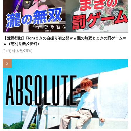
【荒野行動】Floraまきの自撮り初公開ｗｗ瀧の無双とまきの罰ゲームｗ
ｗ（芝刈り機〆夢幻）
芝刈り機〆夢幻