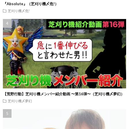
『Absolute』（芝刈り機〆危!）
芝刈り機〆危!
【荒野行動】芝刈り機メンバー紹介動画 〜第16弾〜（芝刈り機〆夢幻）
芝刈り機〆夢幻