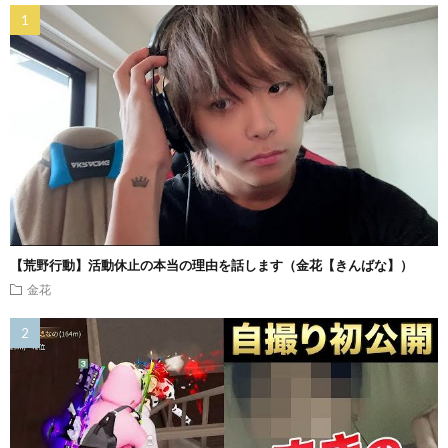
【荒野行動】活動休止の本当の理由を話します（金花【きんばな】）
金花