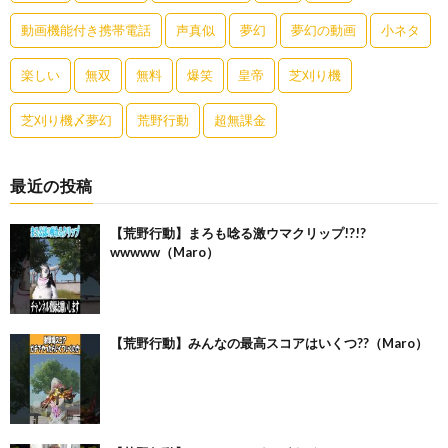
動画機能付き携帯電話
声真似
夢幻
夢幻の動画
小ネタ
楽しい
無双
無料
爆笑
皇帝
芝刈り機
芝刈り機〆夢幻
荒野行動
超無課金
最近の投稿
【荒野行動】まろも唸る激ウマクリップ!?!?
wwwww（Maro）
【荒野行動】みんなの最高スコアはいくつ??（Maro）