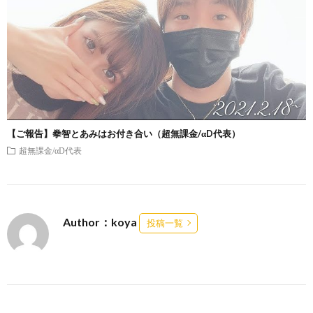
【ご報告】拳智とあみはお付き合い（超無課金/αD代表）
超無課金/αD代表
Author：koya
投稿一覧