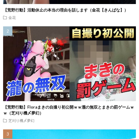
【荒野行動】活動休止の本当の理由を話します（金花【きんばな】）
金花
【荒野行動】Floraまきの自撮り初公開ｗｗ瀧の無双とまきの罰ゲームｗ
ｗ（芝刈り機〆夢幻）
芝刈り機〆夢幻