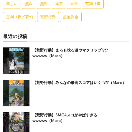
楽しい
無双
無料
爆笑
皇帝
芝刈り機
芝刈り機〆夢幻
荒野行動
超無課金
最近の投稿
【荒野行動】まろも唸る激ウマクリップ!?!?
wwwww（Maro）
【荒野行動】みんなの最高スコアはいくつ??（Maro）
【荒野行動】SMG4スコがやばすぎる
wwwww（Maro）