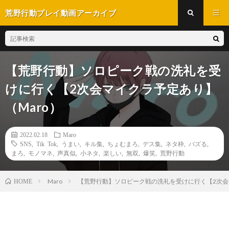
荒野行動プレイ動画アーカイブ
【荒野行動】ソロピーク戦の洗礼を受
けに行く【2次会マイクラ予定あり】
（Maro）
2022.02.18
Maro
SNS
,
Tik Tok
,
うまい
,
キル集
,
ちょむまろ
,
デス集
,
ネタ枠
,
バズる
,
まろ
,
モノマネ
,
声真似
,
小ネタ
,
楽しい
,
無双
,
爆笑
,
荒野行動
Maro
【荒野行動】ソロピーク戦の洗礼を受けに行く【2次会
HOME