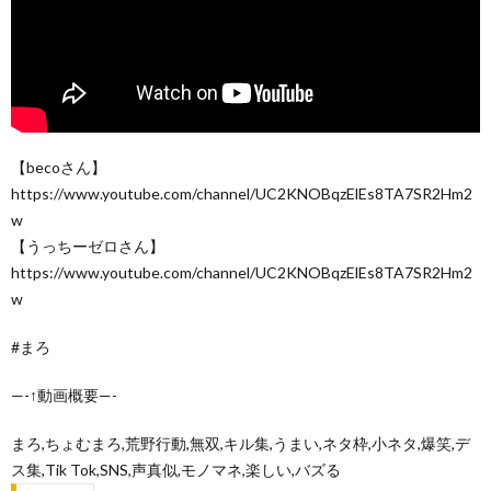
【becoさん】
https://www.youtube.com/channel/UC2KNOBqzElEs8TA7SR2Hm2
w
【うっちーゼロさん】
https://www.youtube.com/channel/UC2KNOBqzElEs8TA7SR2Hm2
w
#まろ
—-↑動画概要—-
まろ,ちょむまろ,荒野行動,無双,キル集,うまい,ネタ枠,小ネタ,爆笑,デ
ス集,Tik Tok,SNS,声真似,モノマネ,楽しい,バズる