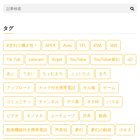
タグ
#芝刈り機〆危！
APEX
Aves
FFL
KWL
SNS
Tik Tok
valorant
Vogel
YouTube
YouTuber夢幻
αD
あぶ
うまい
ちょむまろ
ふぇいたん
まろ
アップロード
カメラ付き携帯電話
キル集
ゲーム
コミュニティ
チャンネル
デス集
ネタ枠
バズる
ビデオ
モノマネ
ユーチューブ
共有
動画
動画機能付き携帯電話
声真似
夢幻
夢幻の動画
小ネタ