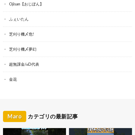
Ojisan【おじぽん】
ふぇいたん
芝刈り機〆危!
芝刈り機〆夢幻
超無課金/αD代表
金花
Maro
カテゴリの最新記事