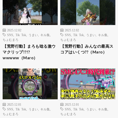
2025.12.02
2025.12.02
SNS
,
Tik Tok
,
うまい
,
キル集
,
SNS
,
Tik Tok
,
うまい
,
キル集
,
ちょむまろ
ちょむまろ
【荒野行動】まろも唸る激ウ
【荒野行動】みんなの最高ス
マクリップ!?!?
コアはいくつ??（Maro）
wwwww（Maro）
2025.12.01
2025.12.01
SNS
,
Tik Tok
,
うまい
,
キル集
,
SNS
,
Tik Tok
,
うまい
,
キル集
,
ちょむまろ
ちょむまろ