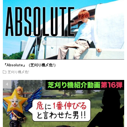
『Absolute』（芝刈り機〆危!）
芝刈り機〆危!