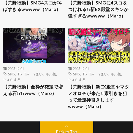
【荒野行動】SMG4スコがや
【荒野行動】SMGに4スコを
ばすぎるwwwww（Maro）
つけれる!?新EX殿堂スキンが
強すぎるwwwww（Maro）
2025.12.01
2025.12.01
SNS
,
Tik Tok
,
うまい
,
キル集
,
SNS
,
Tik Tok
,
うまい
,
キル集
,
ちょむまろ
ちょむまろ
【荒野行動】金枠が確定で増
【荒野行動】新EX殿堂ヤマタ
える石!?!?www（Maro）
ノオロチが来た!!素引きを狙
って最速神引きします
wwww（Maro）
Back to Top