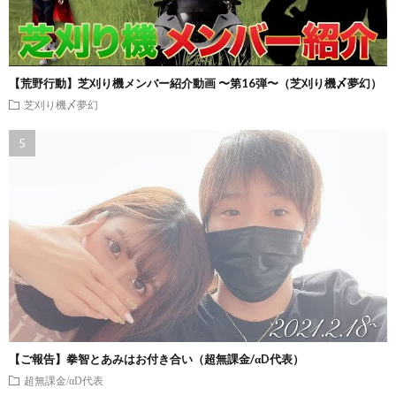
【荒野行動】芝刈り機メンバー紹介動画 〜第16弾〜（芝刈り機〆夢幻）
芝刈り機〆夢幻
【ご報告】拳智とあみはお付き合い（超無課金/αD代表）
超無課金/αD代表