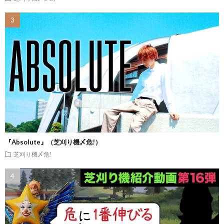
『Absolute』（芝刈り機〆危!）
芝刈り機〆危!