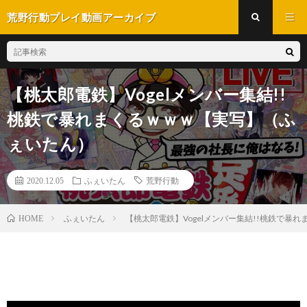
荒野行動プレイ動画アーカイブ
【桃太郎電鉄】Vogelメンバー集結!!
桃鉄で暴れまくるｗｗｗ【実写】（ふ
ぇいたん）
2020.12.05
ふぇいたん
荒野行動
ふぇいたん
【桃太郎電鉄】Vogelメンバー集結!!桃鉄で暴
HOME