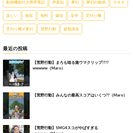
動画機能付き携帯電話
声真似
夢幻
夢幻の動画
小ネタ
楽しい
無双
無料
爆笑
皇帝
芝刈り機
芝刈り機〆夢幻
荒野行動
超無課金
最近の投稿
【荒野行動】まろも唸る激ウマクリップ!?!?
wwwww（Maro）
【荒野行動】みんなの最高スコアはいくつ??（Maro）
【荒野行動】SMG4スコがやばすぎる