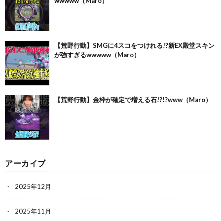
wwwww（Maro）
【荒野行動】SMGに4スコをつけれる!?新EX殿堂スキン
が強すぎるwwwww（Maro）
【荒野行動】金枠が確定で増える石!?!?www（Maro）
アーカイブ
2025年12月
2025年11月