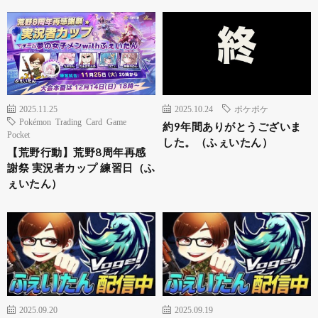
2025.11.25
2025.10.24
ポケポケ
Pokémon Trading Card Game
約9年間ありがとうございま
Pocket
した。（ふぇいたん）
【荒野行動】荒野8周年再感
謝祭 実況者カップ 練習日（ふ
ぇいたん）
2025.09.20
2025.09.19