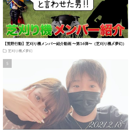
【荒野行動】芝刈り機メンバー紹介動画 〜第16弾〜（芝刈り機〆夢幻）
芝刈り機〆夢幻