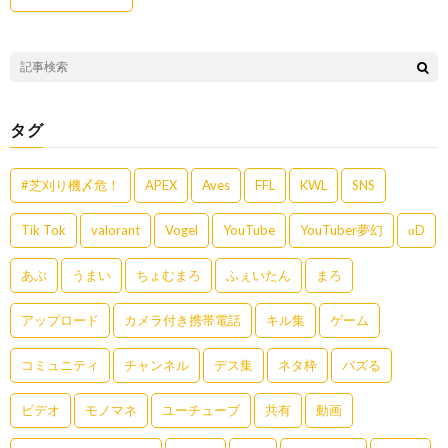
タグ
#芝刈り機〆危！
APEX
Aves
FFL
KWL
SNS
Tik Tok
valorant
Vogel
YouTube
YouTuber夢幻
αD
あぶ
うまい
ちょむまろ
ふぇいたん
まろ
アップロード
カメラ付き携帯電話
キル集
ゲーム
コミュニティ
チャンネル
デス集
ネタ枠
バズる
ビデオ
モノマネ
ユーチューブ
共有
動画