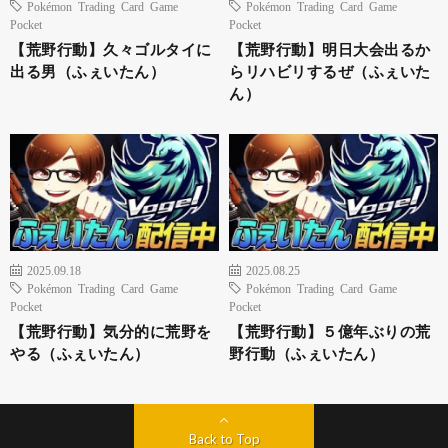
Pokémon Trading Card Game
Pokémon Trading Card Game
Pocket
Pocket
【荒野行動】久々ゴルタイに
【荒野行動】明日大会出るか
出る男（ふぇいたん）
らリハビリするぜ（ふぇいた
ん）
2025.09.18
2025.08.25
Pokémon Trading Card Game
Pokémon Trading Card Game
Pocket
Pocket
【荒野行動】気分的に荒野を
【荒野行動】５億年ぶりの荒
やる（ふぇいたん）
野行動（ふぇいたん）
Back to Top