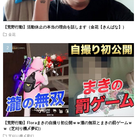
【荒野行動】活動休止の本当の理由を話します（金花【きんばな】）
金花
【荒野行動】Floraまきの自撮り初公開ｗｗ瀧の無双とまきの罰ゲームｗ
ｗ（芝刈り機〆夢幻）
芝刈り機〆夢幻