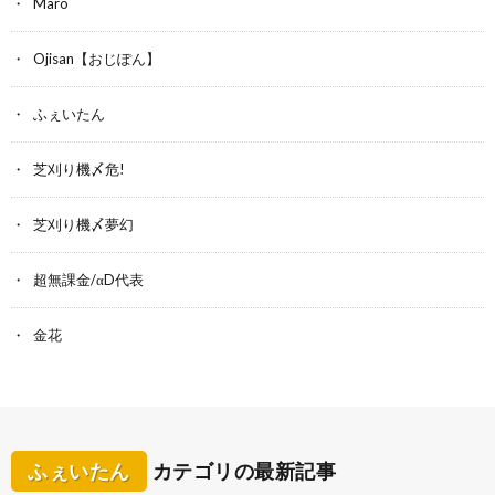
Maro
Ojisan【おじぽん】
ふぇいたん
芝刈り機〆危!
芝刈り機〆夢幻
超無課金/αD代表
金花
ふぇいたん
カテゴリの最新記事