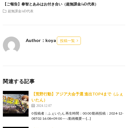
【ご報告】拳智とあみはお付き合い（超無課金/αD代表）
超無課金/αD代表
Author：koya
投稿一覧
関連する記事
【荒野行動】アジア大会予選 進出TOP4まで（ふぇ
いたん）
2024.12.07
0 投稿者：ふぇいたん 再生時間：00:00 動画投稿：2024-12-
08T02:16:08+09:00 —-↓動画概要—-[…]