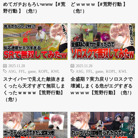
めてガチおもろいwww【#荒
ど w w w w【#荒野行動 】
野行動 】（危!）
（危!）
2025.11.28
2025.11.26
ASG
,
FFL
,
game
,
KOPL
,
KWL
ASG
,
FFL
,
game
,
KOPL
,
KWL
スナイパーで見えた敵抜きま
全盛期？実力戻りソロスクで
くったら天才すぎて無双しま
壊滅しまくる危がエグすぎる
くったｗｗｗｗ【荒野行動】
w w w w【荒野行動】（危!）
（危!）