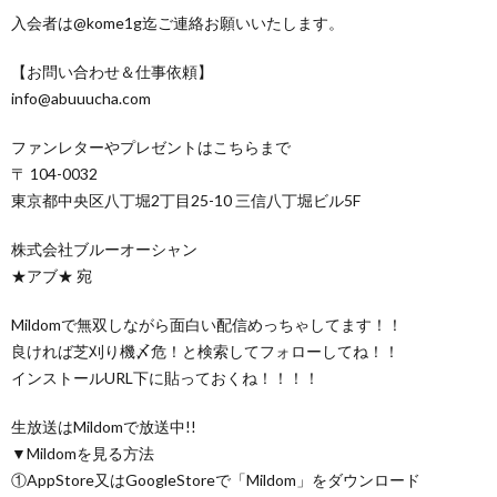
入会者は@kome1g迄ご連絡お願いいたします。
【お問い合わせ＆仕事依頼】
info@abuuucha.com
ファンレターやプレゼントはこちらまで
〒 104-0032
東京都中央区八丁堀2丁目25-10 三信八丁堀ビル5F
株式会社ブルーオーシャン
★アブ★ 宛
Mildomで無双しながら面白い配信めっちゃしてます！！
良ければ芝刈り機〆危！と検索してフォローしてね！！
インストールURL下に貼っておくね！！！！
生放送はMildomで放送中!!
▼Mildomを見る方法
①AppStore又はGoogleStoreで「Mildom」をダウンロード