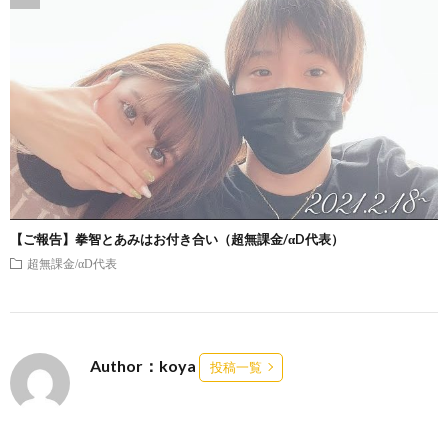
【ご報告】拳智とあみはお付き合い（超無課金/αD代表）
超無課金/αD代表
Author：koya
投稿一覧