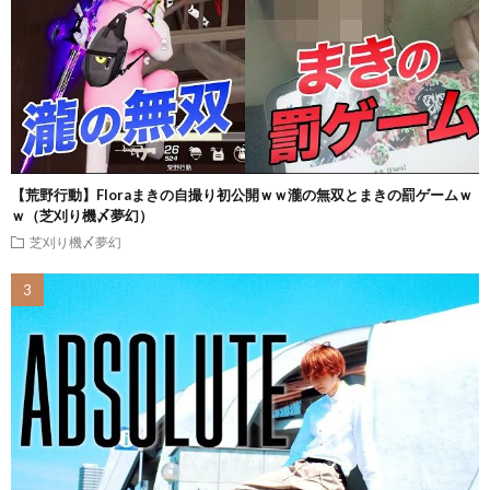
【荒野行動】Floraまきの自撮り初公開ｗｗ瀧の無双とまきの罰ゲームｗ
ｗ（芝刈り機〆夢幻）
芝刈り機〆夢幻