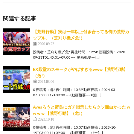
関連する記事
【荒野行動】実は一年以上付き合ってる俺の荒野カ
ップル。（芝刈り機〆危!）
2020.09.22
投稿者：芝刈り機〆危! 再生時間：12:58 動画投稿：2020-
09-23T01:45:01+09:00 —-↓動画概要—-[…]
EX殿堂のスモークがやばすぎるwww【荒野行動】
（危!）
2024.03.06
0 投稿者：危! 再生時間：10:39 動画投稿：2024-03-
07T02:00:17+09:00 —-↓動画概要—- #荒[…]
Avesろうと野良にガチ指示したらクソ面白かった w
w w w 【荒野行動】（危!）
2023.10.18
0 投稿者：危! 再生時間：10:07 動画投稿：2023-10-
19T03:00:11+09:00 —-↓動画概要—- パー[…]