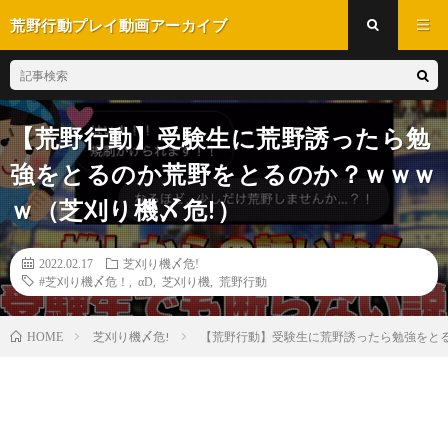
荒野行動プレイ動画アーカイブ
【荒野行動】受験生に荒野誘ったら勉
強をとるのか荒野をとるのか？ｗｗｗ
ｗ（芝刈り機〆危!）
2022.02.17
芝刈り機〆危!
#芝刈り機〆危！
,
αD
,
芝刈り機
,
荒野行動
芝刈り機〆危!
【荒野行動】受験生に荒野誘ったら勉強をと
HOME