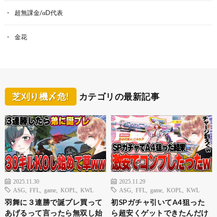
超無課金/αD代表
金花
芝刈り機〆危!
カテゴリの最新記事
2025.11.30
2025.11.29
ASG
,
FFL
,
game
,
KOPL
,
KWL
ASG
,
FFL
,
game
,
KOPL
,
KWL
羽舞に３連勝で誕プレ買って
初SPガチャ引いてA4狙った
あげるって言ったら無双し始
ら超安くゲットできたんだけ