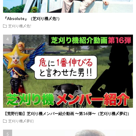
『Absolute』（芝刈り機〆危!）
芝刈り機〆危!
【荒野行動】芝刈り機メンバー紹介動画 〜第16弾〜（芝刈り機〆夢幻）
芝刈り機〆夢幻