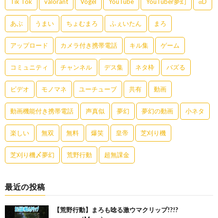
Tik Tok
valorant
Vogel
YouTube
YouTuber夢幻
αD
あぶ
うまい
ちょむまろ
ふぇいたん
まろ
アップロード
カメラ付き携帯電話
キル集
ゲーム
コミュニティ
チャンネル
デス集
ネタ枠
バズる
ビデオ
モノマネ
ユーチューブ
共有
動画
動画機能付き携帯電話
声真似
夢幻
夢幻の動画
小ネタ
楽しい
無双
無料
爆笑
皇帝
芝刈り機
芝刈り機〆夢幻
荒野行動
超無課金
最近の投稿
【荒野行動】まろも唸る激ウマクリップ!?!?