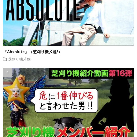
『Absolute』（芝刈り機〆危!）
芝刈り機〆危!