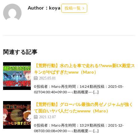
Author：koya
投稿一覧
関連する記事
【荒野行動】水の上を車で走れる!?www新EX殿堂ス
キンがやばすぎたwww（Maro）
2025.05.01
0 投稿者：Maro 再生時間：14:24 動画投稿：2025-05-
02T04:00:40+09:00 —-↓動画概要—- […]
【荒野行動】グローバル最強の男ゼノジャムが強く
て面白いヤバ人だったwwww（Maro）
2021.12.07
0 投稿者：Maro 再生時間：13:29 動画投稿：2021-12-
08T03:00:08+09:00 —-↓動画概要—- […]