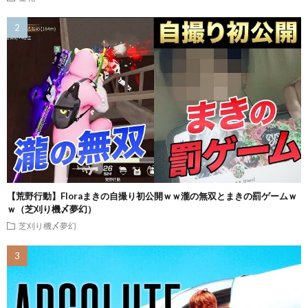
【荒野行動】Floraまきの自撮り初公開ｗｗ瀧の無双とまきの罰ゲームｗ
ｗ（芝刈り機〆夢幻）
芝刈り機〆夢幻