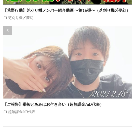
【荒野行動】芝刈り機メンバー紹介動画 〜第16弾〜（芝刈り機〆夢幻）
芝刈り機〆夢幻
【ご報告】拳智とあみはお付き合い（超無課金/αD代表）
超無課金/αD代表