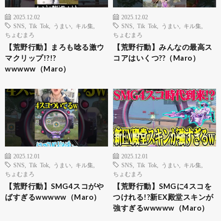
2025.12.02
2025.12.02
SNS
,
Tik Tok
,
うまい
,
キル集
,
SNS
,
Tik Tok
,
うまい
,
キル集
,
ちょむまろ
ちょむまろ
【荒野行動】まろも唸る激ウ
【荒野行動】みんなの最高ス
マクリップ!?!?
コアはいくつ??（Maro）
wwwww（Maro）
2025.12.01
2025.12.01
SNS
,
Tik Tok
,
うまい
,
キル集
,
SNS
,
Tik Tok
,
うまい
,
キル集
,
ちょむまろ
ちょむまろ
【荒野行動】SMG4スコがや
【荒野行動】SMGに4スコを
ばすぎるwwwww（Maro）
つけれる!?新EX殿堂スキンが
強すぎるwwwww（Maro）