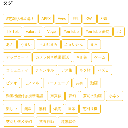
タグ
#芝刈り機〆危！
APEX
Aves
FFL
KWL
SNS
Tik Tok
valorant
Vogel
YouTube
YouTuber夢幻
αD
あぶ
うまい
ちょむまろ
ふぇいたん
まろ
アップロード
カメラ付き携帯電話
キル集
ゲーム
コミュニティ
チャンネル
デス集
ネタ枠
バズる
ビデオ
モノマネ
ユーチューブ
共有
動画
動画機能付き携帯電話
声真似
夢幻
夢幻の動画
小ネタ
楽しい
無双
無料
爆笑
皇帝
芝刈り機
芝刈り機〆夢幻
荒野行動
超無課金