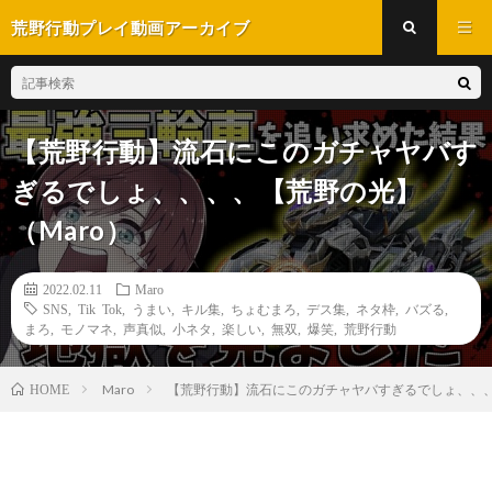
荒野行動プレイ動画アーカイブ
【荒野行動】流石にこのガチャヤバす
ぎるでしょ、、、、【荒野の光】
（Maro）
2022.02.11
Maro
SNS
,
Tik Tok
,
うまい
,
キル集
,
ちょむまろ
,
デス集
,
ネタ枠
,
バズる
,
まろ
,
モノマネ
,
声真似
,
小ネタ
,
楽しい
,
無双
,
爆笑
,
荒野行動
Maro
【荒野行動】流石にこのガチャヤバすぎるでしょ、、、
HOME