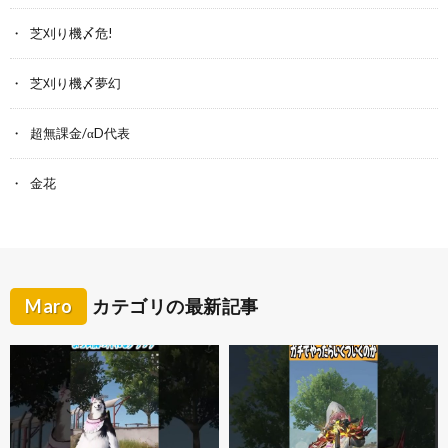
芝刈り機〆危!
芝刈り機〆夢幻
超無課金/αD代表
金花
Maro
カテゴリの最新記事