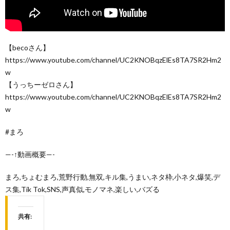
【becoさん】
https://www.youtube.com/channel/UC2KNOBqzElEs8TA7SR2Hm2
w
【うっちーゼロさん】
https://www.youtube.com/channel/UC2KNOBqzElEs8TA7SR2Hm2
w
#まろ
—-↑動画概要—-
まろ,ちょむまろ,荒野行動,無双,キル集,うまい,ネタ枠,小ネタ,爆笑,デ
ス集,Tik Tok,SNS,声真似,モノマネ,楽しい,バズる
共有: