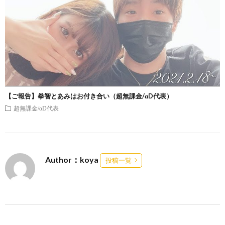
【ご報告】拳智とあみはお付き合い（超無課金/αD代表）
超無課金/αD代表
Author：koya
投稿一覧