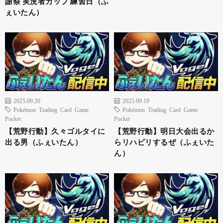
謝祭 実況者カップ 練習日（ふ
ぇいたん）
2025.09.20
2025.09.19
Pokémon Trading Card Game
Pokémon Trading Card Game
Pocket
Pocket
【荒野行動】久々ゴルタイに
【荒野行動】明日大会出るか
出る男（ふぇいたん）
らリハビリするぜ（ふぇいた
ん）