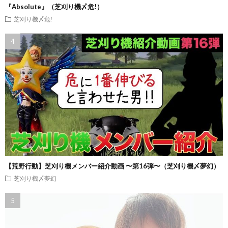
『Absolute』（芝刈り機〆危!）
芝刈り機〆危!
【荒野行動】芝刈り機メンバー紹介動画 〜第16弾〜（芝刈り機〆夢幻）
芝刈り機〆夢幻