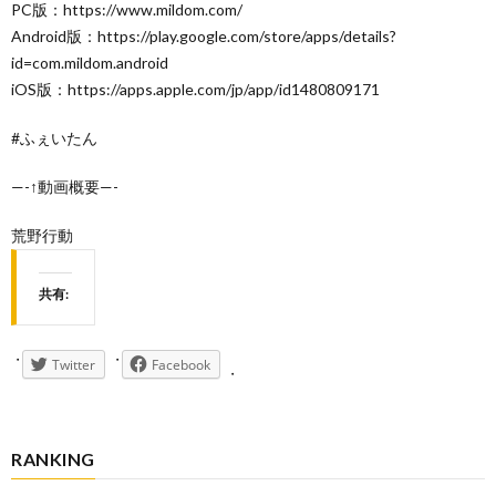
PC版：https://www.mildom.com/
Android版：https://play.google.com/store/apps/details?
id=com.mildom.android
iOS版：https://apps.apple.com/jp/app/id1480809171
#ふぇいたん
—-↑動画概要—-
荒野行動
共有:
Twitter
Facebook
RANKING