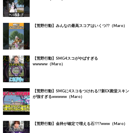
【荒野行動】みんなの最高スコアはいくつ??（Maro）
【荒野行動】SMG4スコがやばすぎる
wwwww（Maro）
【荒野行動】SMGに4スコをつけれる!?新EX殿堂スキン
が強すぎるwwwww（Maro）
【荒野行動】金枠が確定で増える石!?!?www（Maro）