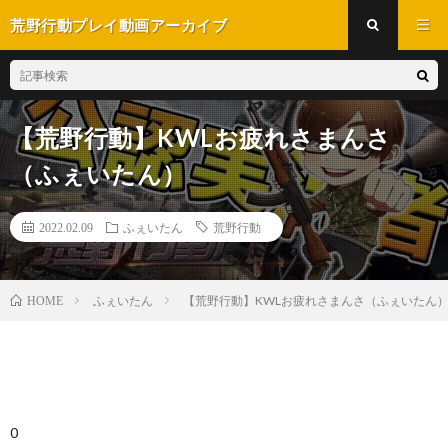
荒野行動プレイ動画アーカイブ
【荒野行動】KWLお疲れさまんさ
（ふぇいたん）
2022.02.09
ふぇいたん
荒野行動
ふぇいたん
【荒野行動】KWLお疲れさまんさ（ふぇいたん
HOME
0