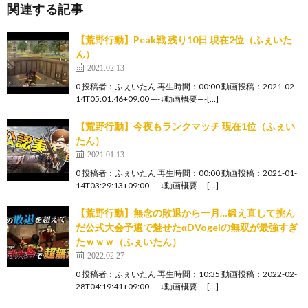
関連する記事
【荒野行動】Peak戦 残り10日 現在2位（ふぇいた
ん）
2021.02.13
0 投稿者：ふぇいたん 再生時間：00:00 動画投稿：2021-02-
14T05:01:46+09:00 —-↓動画概要—-[…]
【荒野行動】今夜もランクマッチ 現在1位（ふぇい
たん）
2021.01.13
0 投稿者：ふぇいたん 再生時間：00:00 動画投稿：2021-01-
14T03:29:13+09:00 —-↓動画概要—-[…]
【荒野行動】無念の敗退から一月…鍛え直して挑ん
だ公式大会予選で魅せたαDVogelの無双が最強すぎ
たｗｗｗ（ふぇいたん）
2022.02.27
0 投稿者：ふぇいたん 再生時間：10:35 動画投稿：2022-02-
28T04:19:41+09:00 —-↓動画概要—-[…]