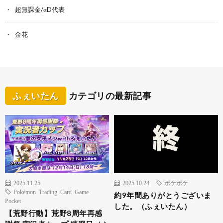
超無課金/αD代表
金花
ふぇいたん
カテゴリの最新記事
2025.11.25
2025.10.24
ポケポケ
Pokémon Trading Card Game
約9年間ありがとうございま
Pocket
した。（ふぇいたん）
【荒野行動】荒野8周年再感