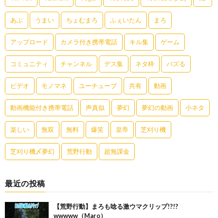
あぶ
うまい
ちょむまろ
ふぇいたん
まろ
アップロード
カメラ付き携帯電話
キル集
ゲーム
コミュニティ
チャンネル
デス集
ネタ枠
バズる
ビデオ
モノマネ
ユーチューブ
共有
動画
動画機能付き携帯電話
声真似
夢幻
夢幻の動画
小ネタ
楽しい
無双
無料
爆笑
皇帝
芝刈り機
芝刈り機〆夢幻
荒野行動
超無課金
最近の投稿
【荒野行動】まろも唸る激ウマクリップ!?!?
wwwww（Maro）