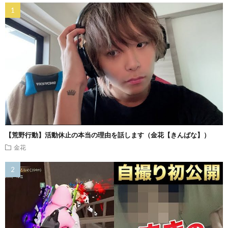
【荒野行動】活動休止の本当の理由を話します（金花【きんばな】）
金花