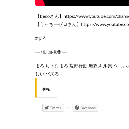
【becoさん】https://www.youtube.com/cha
【うっちーゼロさん】https://www.youtube.com
#まろ
—-↑動画概要—-
まろ,ちょむまろ,荒野行動,無双,キル集,うまい,ネタ
しい,バズる
共有:
Twitter
Facebook