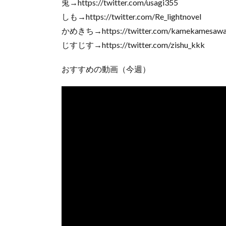
兎→https://twitter.com/usagi355
しも→https://twitter.com/Re_lightnovel
かめきち→https://twitter.com/kamekamesawa
じすじす→https://twitter.com/zishu_kkk
おすすめの動画（今週）