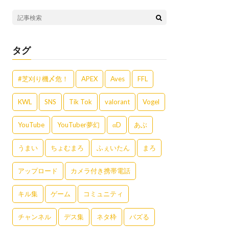
タグ
#芝刈り機〆危！
APEX
Aves
FFL
KWL
SNS
Tik Tok
valorant
Vogel
YouTube
YouTuber夢幻
αD
あぶ
うまい
ちょむまろ
ふぇいたん
まろ
アップロード
カメラ付き携帯電話
キル集
ゲーム
コミュニティ
チャンネル
デス集
ネタ枠
バズる