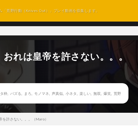
ム「荒野行動（Knives Out）」プレイ動画を収集します。
。おれは皇帝を許さない。。。
タ枠
,
バズる
,
まろ
,
モノマネ
,
声真似
,
小ネタ
,
楽しい
,
無双
,
爆笑
,
荒野
を許さない。。。（Maro）