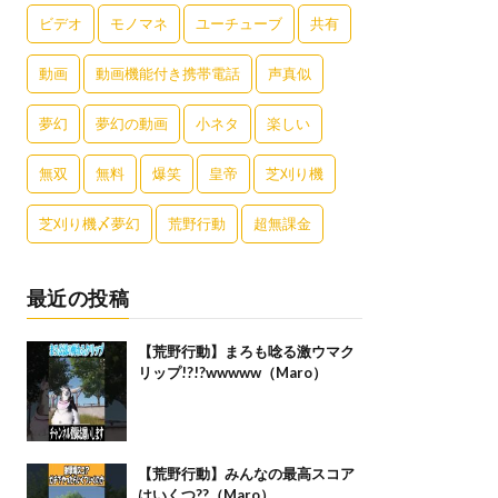
ビデオ
モノマネ
ユーチューブ
共有
動画
動画機能付き携帯電話
声真似
夢幻
夢幻の動画
小ネタ
楽しい
無双
無料
爆笑
皇帝
芝刈り機
芝刈り機〆夢幻
荒野行動
超無課金
最近の投稿
【荒野行動】まろも唸る激ウマク
リップ!?!?wwwww（Maro）
【荒野行動】みんなの最高スコア
はいくつ??（Maro）