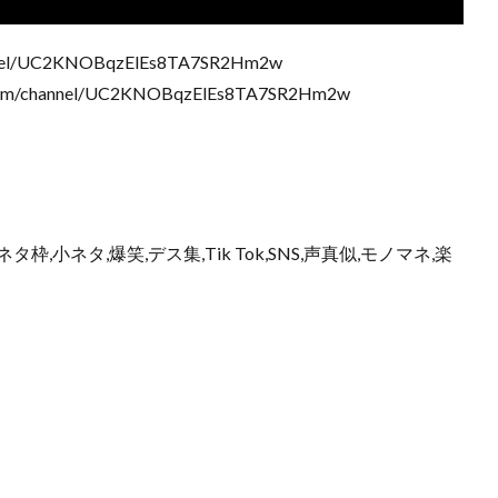
nnel/UC2KNOBqzElEs8TA7SR2Hm2w
/channel/UC2KNOBqzElEs8TA7SR2Hm2w
枠,小ネタ,爆笑,デス集,Tik Tok,SNS,声真似,モノマネ,楽