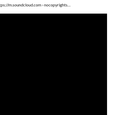
ps://m.soundcloud.com › nocopyrights…