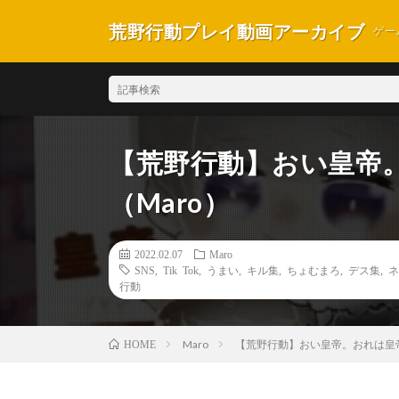
荒野行動プレイ動画アーカイブ
ゲー
【荒野行動】おい皇帝
（Maro）
2022.02.07
Maro
SNS
,
Tik Tok
,
うまい
,
キル集
,
ちょむまろ
,
デス集
,
ネ
行動
Maro
【荒野行動】おい皇帝。おれは皇帝
HOME