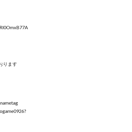
FvRl0OmxB77A
おります
=nametag
ogame0926?