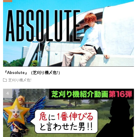
『Absolute』（芝刈り機〆危!）
芝刈り機〆危!