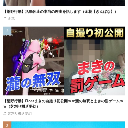
【荒野行動】活動休止の本当の理由を話します（金花【きんばな】）
金花
【荒野行動】Floraまきの自撮り初公開ｗｗ瀧の無双とまきの罰ゲームｗ
ｗ（芝刈り機〆夢幻）
芝刈り機〆夢幻