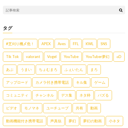
タグ
#芝刈り機〆危！
APEX
Aves
FFL
KWL
SNS
Tik Tok
valorant
Vogel
YouTube
YouTuber夢幻
αD
あぶ
うまい
ちょむまろ
ふぇいたん
まろ
アップロード
カメラ付き携帯電話
キル集
ゲーム
コミュニティ
チャンネル
デス集
ネタ枠
バズる
ビデオ
モノマネ
ユーチューブ
共有
動画
動画機能付き携帯電話
声真似
夢幻
夢幻の動画
小ネタ