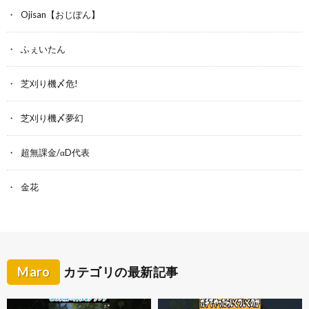
Ojisan【おじぽん】
ふぇいたん
芝刈り機〆危!
芝刈り機〆夢幻
超無課金/αD代表
金花
Maro
カテゴリの最新記事