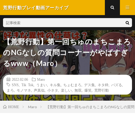
荒野行動プレイ動画アーカイブ
【荒野行動】第一回ちゅのまちこまろ
のNGなしの質問コーナーがやばすぎ
るwww（Maro）
2022.02.06
Maro
SNS
,
Tik Tok
,
うまい
,
キル集
,
ちょむまろ
,
デス集
,
ネタ枠
,
バズる
,
まろ
,
モノマネ
,
声真似
,
小ネタ
,
楽しい
,
無双
,
爆笑
,
荒野行動
Maro
【荒野行動】第一回ちゅのまちこまろのNGなしの質問コ
HOME