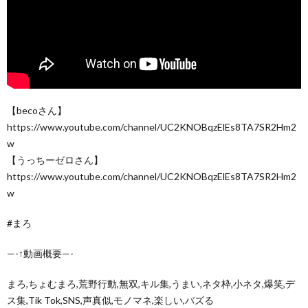
【becoさん】
https://www.youtube.com/channel/UC2KNOBqzElEs8TA7SR2Hm2
w
【うっちーゼロさん】
https://www.youtube.com/channel/UC2KNOBqzElEs8TA7SR2Hm2
w
#まろ
—-↑動画概要—-
まろ,ちょむまろ,荒野行動,無双,キル集,うまい,ネタ枠,小ネタ,爆笑,デ
ス集,Tik Tok,SNS,声真似,モノマネ,楽しい,バズる