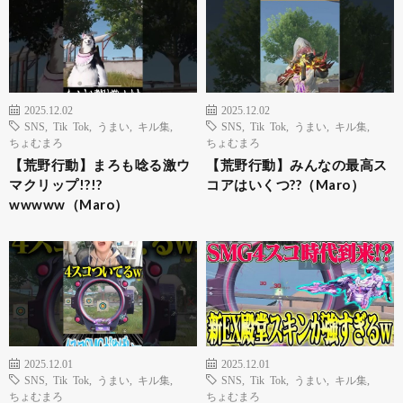
2025.12.02
2025.12.02
SNS
,
Tik Tok
,
うまい
,
キル集
,
SNS
,
Tik Tok
,
うまい
,
キル集
,
ちょむまろ
ちょむまろ
【荒野行動】まろも唸る激ウ
【荒野行動】みんなの最高ス
マクリップ!?!?
コアはいくつ??（Maro）
wwwww（Maro）
2025.12.01
2025.12.01
SNS
,
Tik Tok
,
うまい
,
キル集
,
SNS
,
Tik Tok
,
うまい
,
キル集
,
ちょむまろ
ちょむまろ