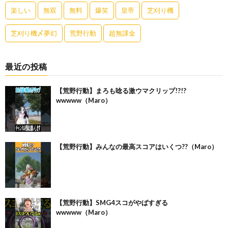
楽しい
無双
無料
爆笑
皇帝
芝刈り機
芝刈り機〆夢幻
荒野行動
超無課金
最近の投稿
【荒野行動】まろも唸る激ウマクリップ!?!?
wwwww（Maro）
【荒野行動】みんなの最高スコアはいくつ??（Maro）
【荒野行動】SMG4スコがやばすぎる
wwwww（Maro）