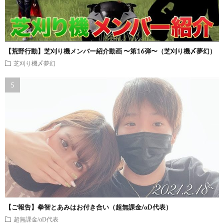
【荒野行動】芝刈り機メンバー紹介動画 〜第16弾〜（芝刈り機〆夢幻）
芝刈り機〆夢幻
【ご報告】拳智とあみはお付き合い（超無課金/αD代表）
超無課金/αD代表