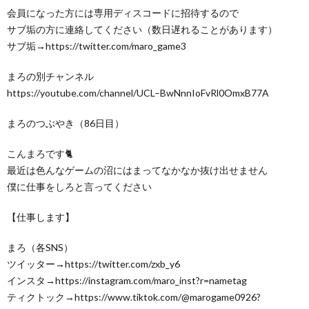
会員になった方には専用ディスコードに招待するので
サブ垢の方に連絡してください（数日遅れることがあります）
サブ垢→https://twitter.com/maro_game3
まろの別チャンネル
https://youtube.com/channel/UCL–BwNnnIoFvRl0OmxB77A
まろのつぶやき（86日目）
こんまろです🐈
最近は色んなゲームの沼にはまってなかなか抜け出せません
僕に仕事をしろと言ってください
【仕事します】
まろ（各SNS）
ツイッター→https://twitter.com/zxb_y6
インスタ→https://instagram.com/maro_inst?r=nametag
ティクトック→https://www.tiktok.com/@marogame0926?