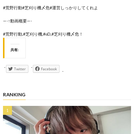
#荒野行動#芝刈り機〆危#運営しっかりしてくれよ
—-↑動画概要—-
#荒野行動,#芝刈り機,#αD,#芝刈り機〆危！
共有:
Twitter
Facebook
RANKING