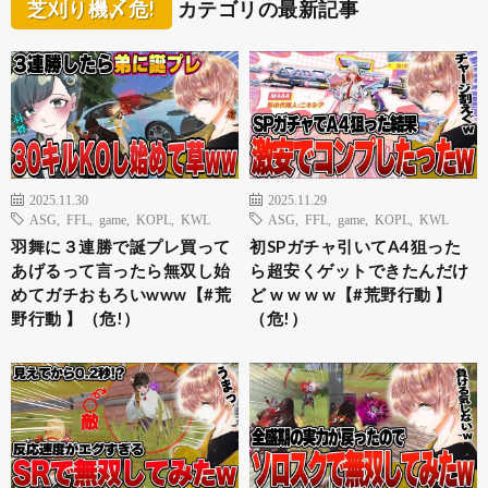
芝刈り機〆危!
カテゴリの最新記事
2025.11.30
2025.11.29
ASG
,
FFL
,
game
,
KOPL
,
KWL
ASG
,
FFL
,
game
,
KOPL
,
KWL
羽舞に３連勝で誕プレ買って
初SPガチャ引いてA4狙った
あげるって言ったら無双し始
ら超安くゲットできたんだけ
めてガチおもろいwww【#荒
ど w w w w【#荒野行動 】
野行動 】（危!）
（危!）