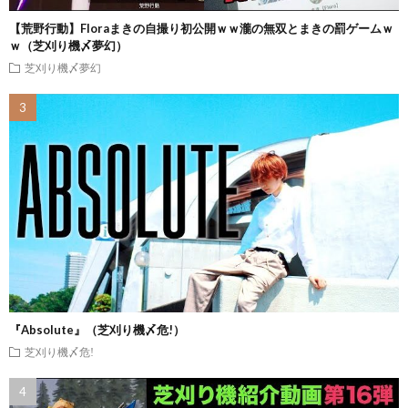
【荒野行動】Floraまきの自撮り初公開ｗｗ瀧の無双とまきの罰ゲームｗ
ｗ（芝刈り機〆夢幻）
芝刈り機〆夢幻
『Absolute』（芝刈り機〆危!）
芝刈り機〆危!