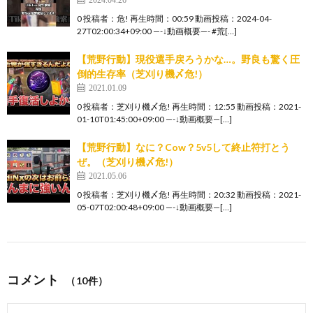
0 投稿者：危! 再生時間：00:59 動画投稿：2024-04-
27T02:00:34+09:00 —-↓動画概要—- #荒[…]
【荒野行動】現役選手戻ろうかな…。野良も驚く圧
倒的生存率（芝刈り機〆危!）
2021.01.09
0 投稿者：芝刈り機〆危! 再生時間：12:55 動画投稿：2021-
01-10T01:45:00+09:00 —-↓動画概要—[…]
【荒野行動】なに？Cow？5v5して終止符打とう
ぜ。（芝刈り機〆危!）
2021.05.06
0 投稿者：芝刈り機〆危! 再生時間：20:32 動画投稿：2021-
05-07T02:00:48+09:00 —-↓動画概要—[…]
コメント
（10件）