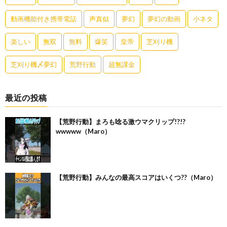
動画機能付き携帯電話
声真似
夢幻
夢幻の動画
小ネタ
楽しい
無双
無料
爆笑
皇帝
芝刈り機
芝刈り機〆夢幻
荒野行動
超無課金
最近の投稿
【荒野行動】まろも唸る激ウマクリップ!?!?
wwwww（Maro）
【荒野行動】みんなの最高スコアはいくつ??（Maro）