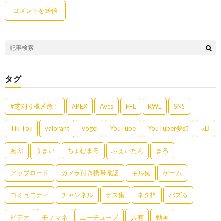
タグ
#芝刈り機〆危！
APEX
Aves
FFL
KWL
SNS
Tik Tok
valorant
Vogel
YouTube
YouTuber夢幻
αD
あぶ
うまい
ちょむまろ
ふぇいたん
まろ
アップロード
カメラ付き携帯電話
キル集
ゲーム
コミュニティ
チャンネル
デス集
ネタ枠
バズる
ビデオ
モノマネ
ユーチューブ
共有
動画