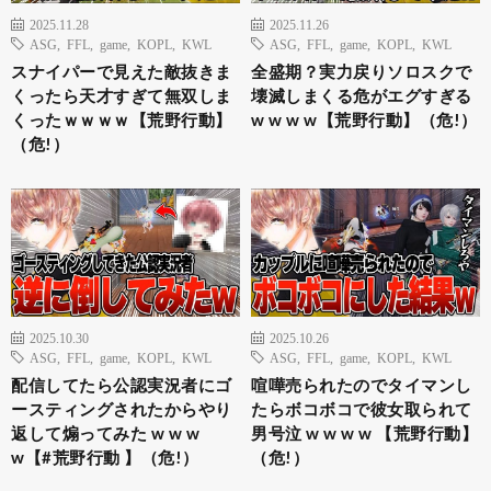
2025.11.28
2025.11.26
ASG
,
FFL
,
game
,
KOPL
,
KWL
ASG
,
FFL
,
game
,
KOPL
,
KWL
スナイパーで見えた敵抜きま
全盛期？実力戻りソロスクで
くったら天才すぎて無双しま
壊滅しまくる危がエグすぎる
くったｗｗｗｗ【荒野行動】
w w w w【荒野行動】（危!）
（危!）
2025.10.30
2025.10.26
ASG
,
FFL
,
game
,
KOPL
,
KWL
ASG
,
FFL
,
game
,
KOPL
,
KWL
配信してたら公認実況者にゴ
喧嘩売られたのでタイマンし
ースティングされたからやり
たらボコボコで彼女取られて
返して煽ってみた w w w
男号泣 w w w w 【荒野行動】
w【#荒野行動 】（危!）
（危!）