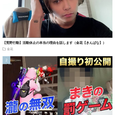
【荒野行動】活動休止の本当の理由を話します（金花【きんばな】）
金花