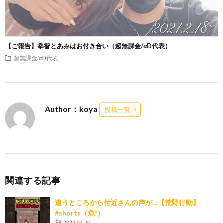
【ご報告】拳智とあみはお付き合い（超無課金/αD代表）
超無課金/αD代表
Author：koya
投稿一覧
関連する記事
違うところから付近さんの声が…【荒野行動】
#shorts（危!）
2024.04.26