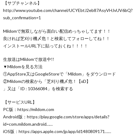
【サブチャンネル】
http://www.youtube.com/channel/UCYEbtJ2eb87AsyVHJvUV6bQ?
sub_confirmation=1
Mildomで無双しながら面白い配信めっちゃしてます！！
良ければ芝刈り機〆危！と検索してフォローしてね！！
インストールURL下に貼っておくね！！！！
生放送はMildomで放送中!!
▼Mildomを見る方法
①AppStore又はGoogleStoreで「Mildom」をダウンロード
②Mildomの検索から「芝刈り機〆危！【αD】
」又は「ID : 10366084」を検索する
【サービスURL】
PC版：https://mildom.com
Android版：https://play.google.com/store/apps/details?
id=com.mildom.android……
iOS版：https://apps.apple.com/jp/app/id1480809171……