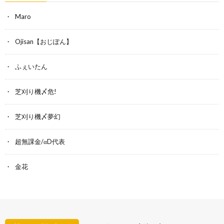
Maro
Ojisan【おじぽん】
ふぇいたん
芝刈り機〆危!
芝刈り機〆夢幻
超無課金/αD代表
金花