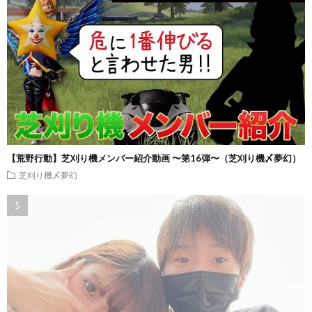
【荒野行動】芝刈り機メンバー紹介動画 〜第16弾〜（芝刈り機〆夢幻）
芝刈り機〆夢幻