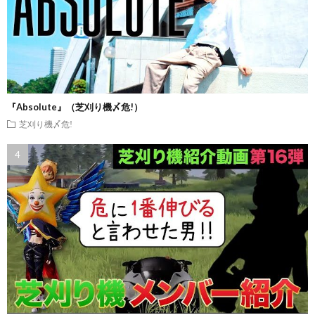
『Absolute』（芝刈り機〆危!）
芝刈り機〆危!