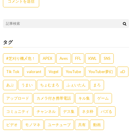
タグ
#芝刈り機〆危！
APEX
Aves
FFL
KWL
SNS
Tik Tok
valorant
Vogel
YouTube
YouTuber夢幻
αD
あぶ
うまい
ちょむまろ
ふぇいたん
まろ
アップロード
カメラ付き携帯電話
キル集
ゲーム
コミュニティ
チャンネル
デス集
ネタ枠
バズる
ビデオ
モノマネ
ユーチューブ
共有
動画