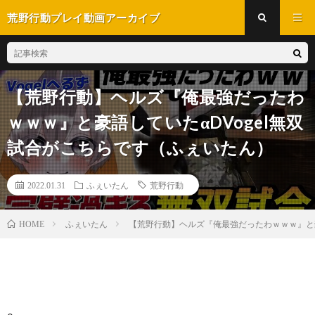
荒野行動プレイ動画アーカイブ
【荒野行動】ヘルズ『俺最強だったわ
ｗｗｗ』と豪語していたαDVogel無双
試合がこちらです（ふぇいたん）
2022.01.31
ふぇいたん
荒野行動
ふぇいたん
【荒野行動】ヘルズ『俺最強だったわｗｗｗ』と豪
HOME