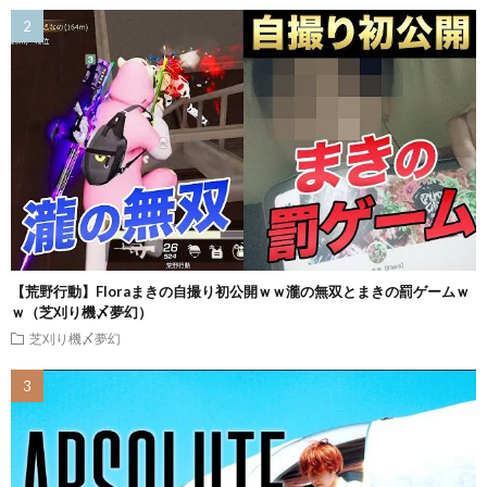
【荒野行動】Floraまきの自撮り初公開ｗｗ瀧の無双とまきの罰ゲームｗ
ｗ（芝刈り機〆夢幻）
芝刈り機〆夢幻