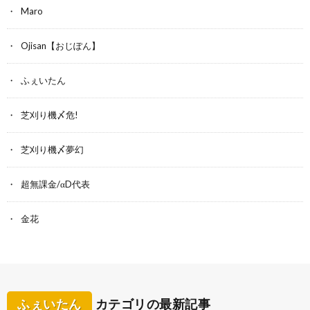
Maro
Ojisan【おじぽん】
ふぇいたん
芝刈り機〆危!
芝刈り機〆夢幻
超無課金/αD代表
金花
ふぇいたん
カテゴリの最新記事