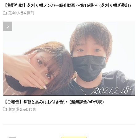
【荒野行動】芝刈り機メンバー紹介動画 〜第16弾〜（芝刈り機〆夢幻）
芝刈り機〆夢幻
【ご報告】拳智とあみはお付き合い（超無課金/αD代表）
超無課金/αD代表