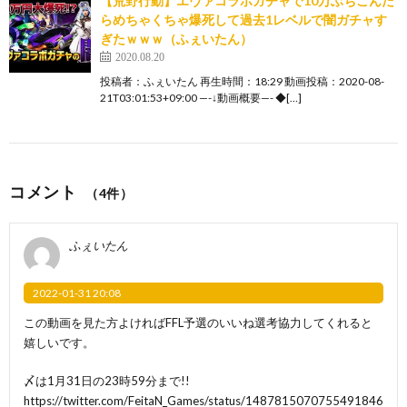
【荒野行動】エヴァコラボガチャで10万ぶちこんだ
らめちゃくちゃ爆死して過去1レベルで闇ガチャす
ぎたｗｗｗ（ふぇいたん）
2020.08.20
投稿者：ふぇいたん 再生時間：18:29 動画投稿：2020-08-
21T03:01:53+09:00 —-↓動画概要—- ◆[…]
コメント
（4件）
ふぇいたん
2022-01-31 20:08
この動画を見た方よければFFL予選のいいね選考協力してくれると
嬉しいです。
〆は1月31日の23時59分まで!!
https://twitter.com/FeitaN_Games/status/1487815070755491846