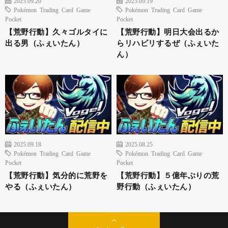
2025.09.20
2025.09.19
Pokémon Trading Card Game
Pokémon Trading Card Game
Pocket
Pocket
【荒野行動】久々ゴルタイに
【荒野行動】明日大会出るか
出る男（ふぇいたん）
らリハビリするぜ（ふぇいた
ん）
2025.09.18
2025.08.25
Pokémon Trading Card Game
Pokémon Trading Card Game
Pocket
Pocket
【荒野行動】気分的に荒野を
【荒野行動】５億年ぶりの荒
やる（ふぇいたん）
野行動（ふぇいたん）