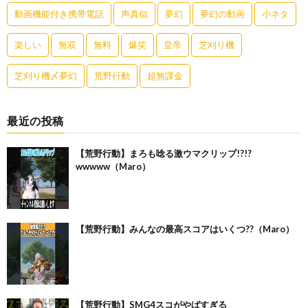
動画機能付き携帯電話
声真似
夢幻
夢幻の動画
小ネタ
楽しい
無双
無料
爆笑
皇帝
芝刈り機
芝刈り機〆夢幻
荒野行動
超無課金
最近の投稿
【荒野行動】まろも唸る激ウマクリップ!?!?
wwwww（Maro）
【荒野行動】みんなの最高スコアはいくつ??（Maro）
【荒野行動】SMG4スコがやばすぎる