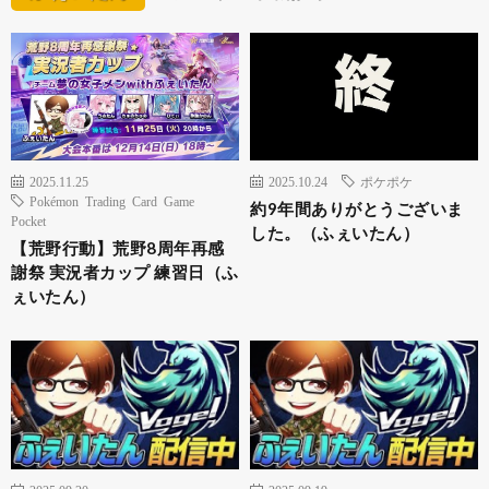
2025.11.25
2025.10.24
ポケポケ
Pokémon Trading Card Game
約9年間ありがとうございま
Pocket
した。（ふぇいたん）
【荒野行動】荒野8周年再感
謝祭 実況者カップ 練習日（ふ
ぇいたん）