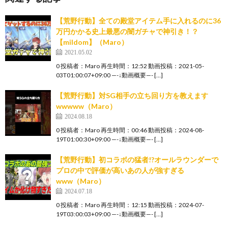
【荒野行動】全ての殿堂アイテム手に入れるのに36
万円かかる史上最悪の闇ガチャで神引き！？
【mildom】（Maro）
2021.05.02
0 投稿者：Maro 再生時間：12:52 動画投稿：2021-05-
03T01:00:07+09:00 —-↓動画概要—- […]
【荒野行動】対SG相手の立ち回り方を教えます
wwwww（Maro）
2024.08.18
0 投稿者：Maro 再生時間：00:46 動画投稿：2024-08-
19T01:00:30+09:00 —-↓動画概要—- […]
【荒野行動】初コラボの猛者!?オールラウンダーで
プロの中で評価が高いあの人が強すぎる
www（Maro）
2024.07.18
0 投稿者：Maro 再生時間：12:15 動画投稿：2024-07-
19T03:00:03+09:00 —-↓動画概要—- […]