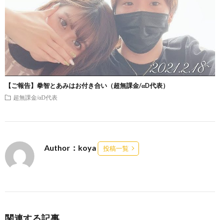
【ご報告】拳智とあみはお付き合い（超無課金/αD代表）
超無課金/αD代表
Author：koya
投稿一覧
関連する記事