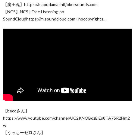
【魔王魂】https://maoudamashii.jokersounds.com
【NCS】NCS | Free Listening on
SoundCloudhttps://m.soundcloud.com › nocopyrights…
【becoさん】
https://www.youtube.com/channel/UC2KNOBqzElEs8TA7SR2Hm2
w
【うっちーゼロさん】