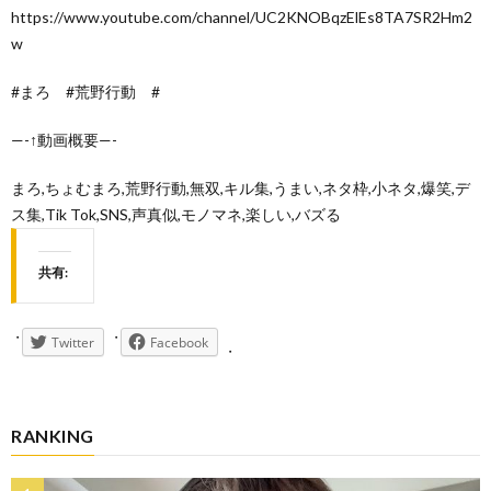
https://www.youtube.com/channel/UC2KNOBqzElEs8TA7SR2Hm2
w
#まろ #荒野行動 #
—-↑動画概要—-
まろ,ちょむまろ,荒野行動,無双,キル集,うまい,ネタ枠,小ネタ,爆笑,デ
ス集,Tik Tok,SNS,声真似,モノマネ,楽しい,バズる
共有:
Twitter
Facebook
RANKING