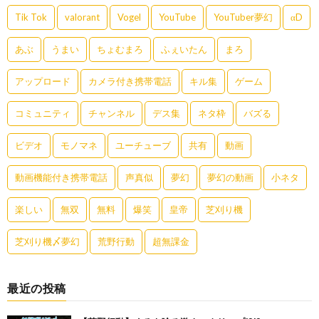
Tik Tok
valorant
Vogel
YouTube
YouTuber夢幻
αD
あぶ
うまい
ちょむまろ
ふぇいたん
まろ
アップロード
カメラ付き携帯電話
キル集
ゲーム
コミュニティ
チャンネル
デス集
ネタ枠
バズる
ビデオ
モノマネ
ユーチューブ
共有
動画
動画機能付き携帯電話
声真似
夢幻
夢幻の動画
小ネタ
楽しい
無双
無料
爆笑
皇帝
芝刈り機
芝刈り機〆夢幻
荒野行動
超無課金
最近の投稿