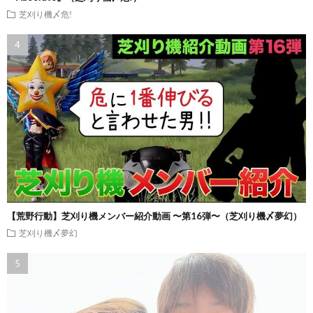
芝刈り機〆危!
【荒野行動】芝刈り機メンバー紹介動画 〜第16弾〜（芝刈り機〆夢幻）
芝刈り機〆夢幻