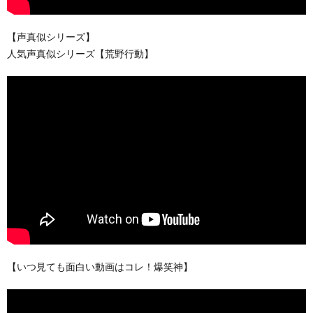
【声真似シリーズ】
人気声真似シリーズ【荒野行動】
【いつ見ても面白い動画はコレ！爆笑神】