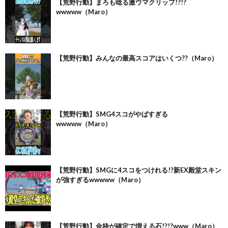
【荒野行動】まろも唸る激ウマクリップ!?!?
wwwww（Maro）
【荒野行動】みんなの最高スコアはいくつ??（Maro）
【荒野行動】SMG4スコがやばすぎる
wwwww（Maro）
【荒野行動】SMGに4スコをつけれる!?新EX殿堂スキン
が強すぎるwwwww（Maro）
【荒野行動】金枠が確定で増える石!?!?www（Maro）