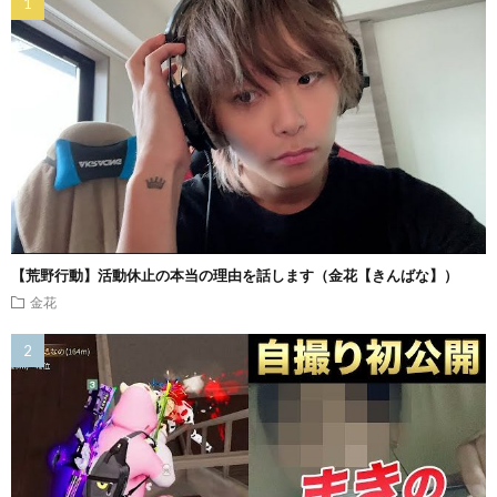
【荒野行動】活動休止の本当の理由を話します（金花【きんばな】）
金花