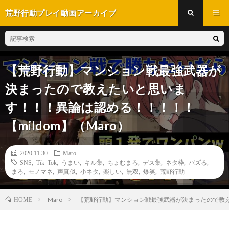
荒野行動プレイ動画アーカイブ
【荒野行動】マンション戦最強武器が
決まったので教えたいと思いま
す！！！異論は認める！！！！！
【mildom】（Maro）
2020.11.30
Maro
SNS
,
Tik Tok
,
うまい
,
キル集
,
ちょむまろ
,
デス集
,
ネタ枠
,
バズる
,
まろ
,
モノマネ
,
声真似
,
小ネタ
,
楽しい
,
無双
,
爆笑
,
荒野行動
Maro
【荒野行動】マンション戦最強武器が決まったので教えた
HOME