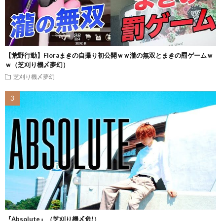
【荒野行動】Floraまきの自撮り初公開ｗｗ瀧の無双とまきの罰ゲームｗ
ｗ（芝刈り機〆夢幻）
芝刈り機〆夢幻
『Absolute』（芝刈り機〆危!）