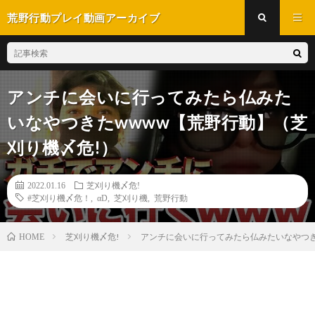
荒野行動プレイ動画アーカイブ
アンチに会いに行ってみたら仏みた
いなやつきたwwww【荒野行動】（芝
刈り機〆危!）
2022.01.16
芝刈り機〆危!
#芝刈り機〆危！
,
αD
,
芝刈り機
,
荒野行動
芝刈り機〆危!
アンチに会いに行ってみたら仏みたいなやつき
HOME