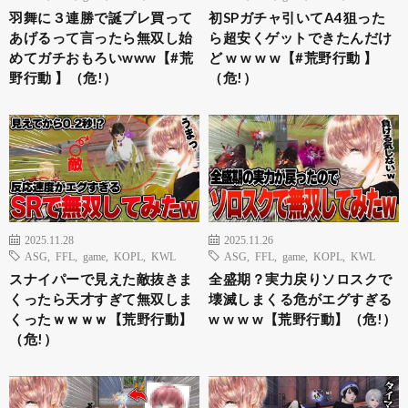
羽舞に３連勝で誕プレ買って
初SPガチャ引いてA4狙った
あげるって言ったら無双し始
ら超安くゲットできたんだけ
めてガチおもろいwww【#荒
ど w w w w【#荒野行動 】
野行動 】（危!）
（危!）
2025.11.28
2025.11.26
ASG
,
FFL
,
game
,
KOPL
,
KWL
ASG
,
FFL
,
game
,
KOPL
,
KWL
スナイパーで見えた敵抜きま
全盛期？実力戻りソロスクで
くったら天才すぎて無双しま
壊滅しまくる危がエグすぎる
くったｗｗｗｗ【荒野行動】
w w w w【荒野行動】（危!）
（危!）