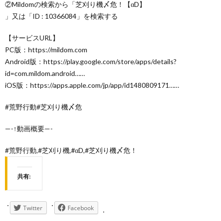
②Mildomの検索から「芝刈り機〆危！【αD】
」又は「ID : 10366084」を検索する
【サービスURL】
PC版：https://mildom.com
Android版：https://play.google.com/store/apps/details?
id=com.mildom.android……
iOS版：https://apps.apple.com/jp/app/id1480809171……
#荒野行動#芝刈り機〆危
—-↑動画概要—-
#荒野行動,#芝刈り機,#αD,#芝刈り機〆危！
共有:
Twitter
Facebook