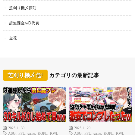
芝刈り機〆夢幻
超無課金/αD代表
金花
芝刈り機〆危!
カテゴリの最新記事
2025.11.30
2025.11.29
ASG
,
FFL
,
game
,
KOPL
,
KWL
ASG
,
FFL
,
game
,
KOPL
,
KWL