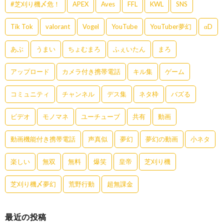
#芝刈り機〆危！
APEX
Aves
FFL
KWL
SNS
Tik Tok
valorant
Vogel
YouTube
YouTuber夢幻
αD
あぶ
うまい
ちょむまろ
ふぇいたん
まろ
アップロード
カメラ付き携帯電話
キル集
ゲーム
コミュニティ
チャンネル
デス集
ネタ枠
バズる
ビデオ
モノマネ
ユーチューブ
共有
動画
動画機能付き携帯電話
声真似
夢幻
夢幻の動画
小ネタ
楽しい
無双
無料
爆笑
皇帝
芝刈り機
芝刈り機〆夢幻
荒野行動
超無課金
最近の投稿