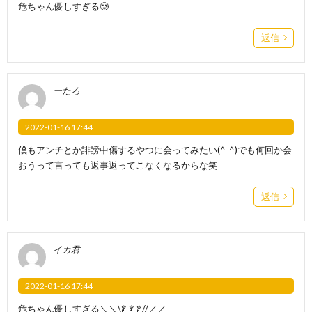
危ちゃん優しすぎる🥲
返信
ーたろ
2022-01-16 17:44
僕もアンチとか誹謗中傷するやつに会ってみたい(^-^)でも何回か会
おうって言っても返事返ってこなくなるからな笑
返信
イカ君
2022-01-16 17:44
危ちゃん優しすぎる＼＼\ꐕ ꐕ ꐕ//／／