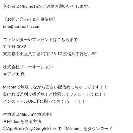
入会者は@kome1g迄ご連絡お願いいたします。
【お問い合わせ＆仕事依頼】
info@abuuucha.com
ファンレターやプレゼントはこちらまで
〒 104-0032
東京都中央区八丁堀2丁目25-10 三信八丁堀ビル5F
株式会社ブルーオーシャン
★アブ★ 宛
Mildomで無双しながら面白い配信めっちゃしてます！！
良ければ芝刈り機〆危！と検索してフォローしてね！！
インストールURL下に貼っておくね！！！！
生放送はMildomで放送中!!
▼Mildomを見る方法
①AppStore又はGoogleStoreで「Mildom」をダウンロード