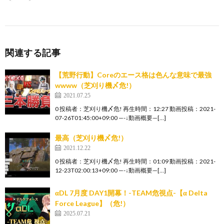
関連する記事
【荒野行動】Coreのエース格は色んな意味で最強
wwww（芝刈り機〆危!）
2021.07.25
0 投稿者：芝刈り機〆危! 再生時間：12:27 動画投稿：2021-
07-26T01:45:00+09:00 —-↓動画概要—[…]
最高（芝刈り機〆危!）
2021.12.22
0 投稿者：芝刈り機〆危! 再生時間：01:09 動画投稿：2021-
12-23T02:00:13+09:00 —-↓動画概要—[…]
αDL 7月度 DAY1開幕！-TEAM危視点-【α Delta
Force League】（危!）
2025.07.21