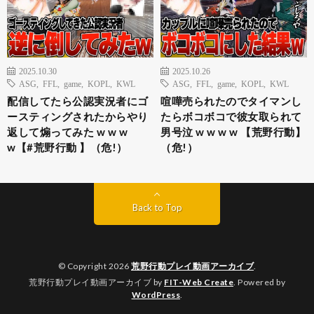
2025.10.30
2025.10.26
ASG
,
FFL
,
game
,
KOPL
,
KWL
ASG
,
FFL
,
game
,
KOPL
,
KWL
配信してたら公認実況者にゴ
喧嘩売られたのでタイマンし
ースティングされたからやり
たらボコボコで彼女取られて
返して煽ってみた w w w
男号泣 w w w w 【荒野行動】
w【#荒野行動 】（危!）
（危!）
Back to Top
© Copyright 2026
荒野行動プレイ動画アーカイブ
.
荒野行動プレイ動画アーカイブ by
FIT-Web Create
. Powered by
WordPress
.