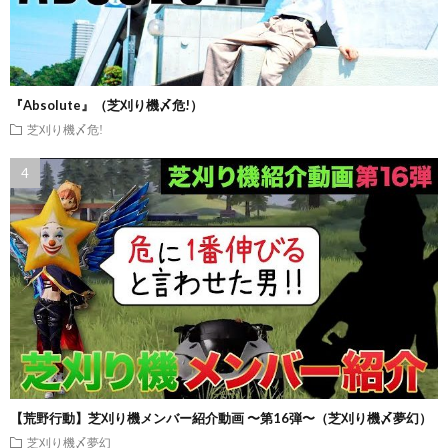
『Absolute』（芝刈り機〆危!）
芝刈り機〆危!
【荒野行動】芝刈り機メンバー紹介動画 〜第16弾〜（芝刈り機〆夢幻）
芝刈り機〆夢幻