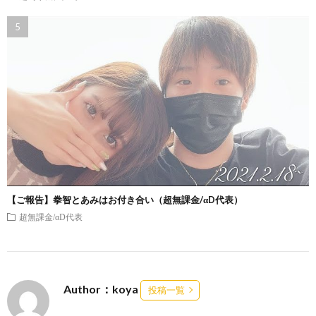
【ご報告】拳智とあみはお付き合い（超無課金/αD代表）
超無課金/αD代表
Author：koya
投稿一覧