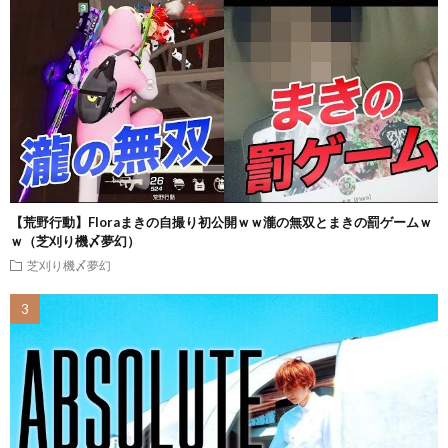
【荒野行動】Floraまきの自撮り初公開ｗｗ瀧の無双とまきの罰ゲームｗ
ｗ（芝刈り機〆夢幻）
芝刈り機〆夢幻