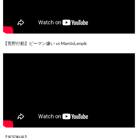
【荒野行動】ピーマン嫌い vs MantisLenpik
【実写動画】