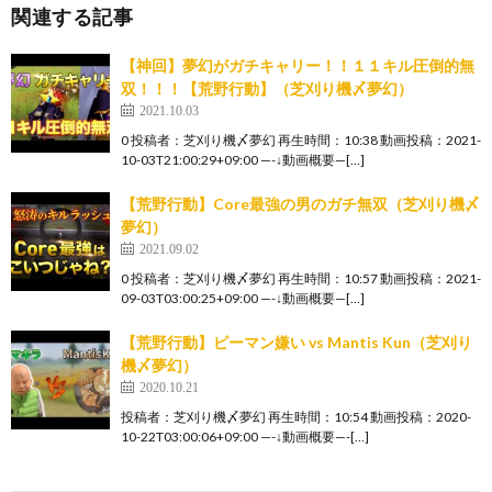
関連する記事
【神回】夢幻がガチキャリー！！１１キル圧倒的無
双！！！【荒野行動】（芝刈り機〆夢幻）
2021.10.03
0 投稿者：芝刈り機〆夢幻 再生時間：10:38 動画投稿：2021-
10-03T21:00:29+09:00 —-↓動画概要—[…]
【荒野行動】Core最強の男のガチ無双（芝刈り機〆
夢幻）
2021.09.02
0 投稿者：芝刈り機〆夢幻 再生時間：10:57 動画投稿：2021-
09-03T03:00:25+09:00 —-↓動画概要—[…]
【荒野行動】ピーマン嫌い vs Mantis Kun（芝刈り
機〆夢幻）
2020.10.21
投稿者：芝刈り機〆夢幻 再生時間：10:54 動画投稿：2020-
10-22T03:00:06+09:00 —-↓動画概要—-[…]