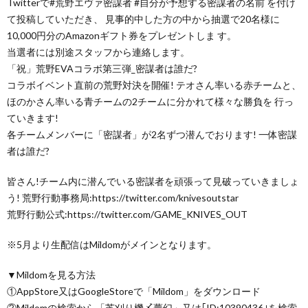
Twitterで#荒野エヴァ密謀者 #自分が予想する密謀者の名前 を付け
て投稿していただき、 見事的中した方の中から抽選で20名様に
10,000円分のAmazonギフト券をプレゼントしま す。
当選者には別途スタッフから連絡します。
「祝」荒野EVAコラボ第三弾_密謀者は誰だ?
コラボイベント直前の荒野対決を開催! テオさん率いる赤チームと、
ほのかさん率いる青チームの2チームに分かれて様々な勝負を 行っ
ていきます!
各チームメンバーに「密謀者」が2名ずつ潜んでおります! 一体密謀
者は誰だ?
皆さん!チーム内に潜んでいる密謀者を頑張って見破っていきましょ
う! 荒野行動事務局:​https://twitter.com/knivesoutstar
荒野行動公式:​https://twitter.com/GAME_KNIVES_OUT
※5月より生配信はMildomがメインとなります。
▼Mildomを見る方法
①AppStore又はGoogleStoreで「Mildom」をダウンロード
②Mildomの検索から「芝刈り機〆夢幻」又は｢ID:10390436｣を検索