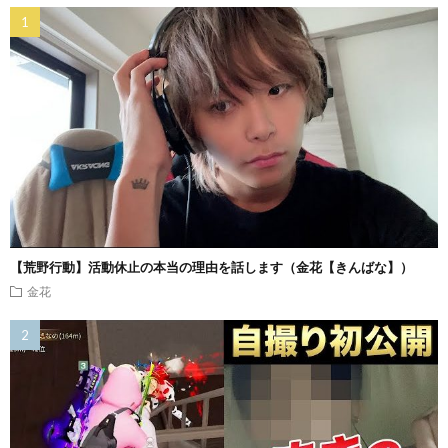
【荒野行動】活動休止の本当の理由を話します（金花【きんばな】）
金花