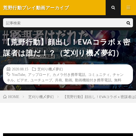
荒野行動プレイ動画アーカイブ
【荒野行動】顔出し！EVAコラボｘ密
謀者は誰だ！？（芝刈り機〆夢幻）
2020.08.15
芝刈り機〆夢幻
YouTube
,
アップロード
,
カメラ付き携帯電話
,
コミュニティ
,
チャン
ネル
,
ビデオ
,
ユーチューブ
,
共有
,
動画
,
動画機能付き携帯電話
,
無料
芝刈り機〆夢幻
【荒野行動】顔出し！EVAコラボｘ密謀者
HOME