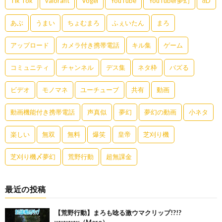
Tik Tok
valorant
Vogel
YouTube
YouTuber夢幻
αD
あぶ
うまい
ちょむまろ
ふぇいたん
まろ
アップロード
カメラ付き携帯電話
キル集
ゲーム
コミュニティ
チャンネル
デス集
ネタ枠
バズる
ビデオ
モノマネ
ユーチューブ
共有
動画
動画機能付き携帯電話
声真似
夢幻
夢幻の動画
小ネタ
楽しい
無双
無料
爆笑
皇帝
芝刈り機
芝刈り機〆夢幻
荒野行動
超無課金
最近の投稿
【荒野行動】まろも唸る激ウマクリップ!?!?
wwwww（Maro）