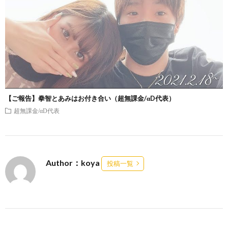
【ご報告】拳智とあみはお付き合い（超無課金/αD代表）
超無課金/αD代表
Author：koya
投稿一覧