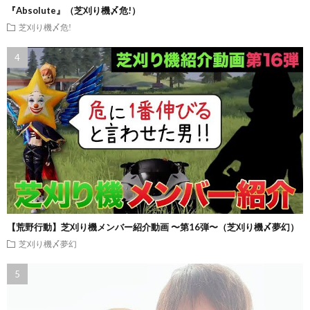
『Absolute』（芝刈り機〆危!）
芝刈り機〆危!
【荒野行動】芝刈り機メンバー紹介動画 〜第16弾〜（芝刈り機〆夢幻）
芝刈り機〆夢幻