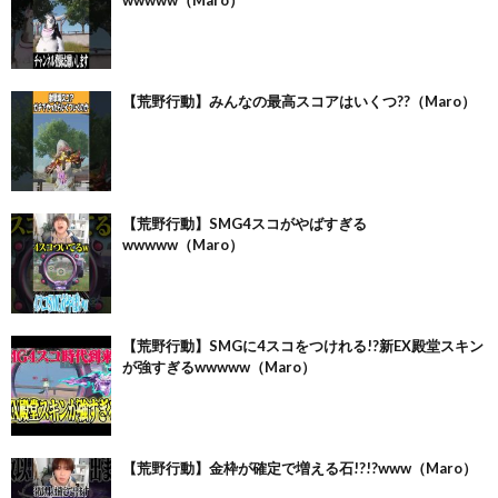
【荒野行動】みんなの最高スコアはいくつ??（Maro）
【荒野行動】SMG4スコがやばすぎる
wwwww（Maro）
【荒野行動】SMGに4スコをつけれる!?新EX殿堂スキン
が強すぎるwwwww（Maro）
【荒野行動】金枠が確定で増える石!?!?www（Maro）