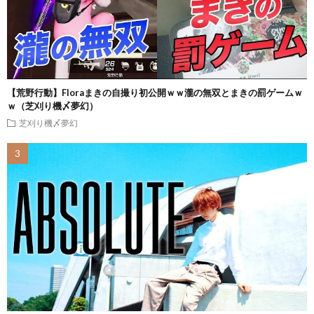
【荒野行動】Floraまきの自撮り初公開ｗｗ瀧の無双とまきの罰ゲームｗ
ｗ（芝刈り機〆夢幻）
芝刈り機〆夢幻