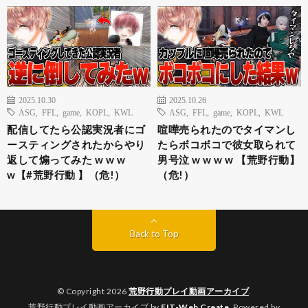
2025.10.30
2025.10.26
ASG
,
FFL
,
game
,
KOPL
,
KWL
ASG
,
FFL
,
game
,
KOPL
,
KWL
配信してたら公認実況者にゴ
喧嘩売られたのでタイマンし
ースティングされたからやり
たらボコボコで彼女取られて
返して煽ってみた w w w
男号泣 w w w w 【荒野行動】
w【#荒野行動 】（危!）
（危!）
Back to Top
© Copyright 2026
荒野行動プレイ動画アーカイブ
.
荒野行動プレイ動画アーカイブ by
FIT-Web Create
. Powered by