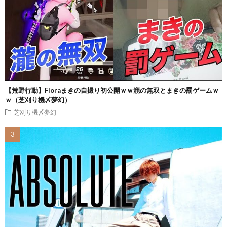
【荒野行動】Floraまきの自撮り初公開ｗｗ瀧の無双とまきの罰ゲームｗ
ｗ（芝刈り機〆夢幻）
芝刈り機〆夢幻