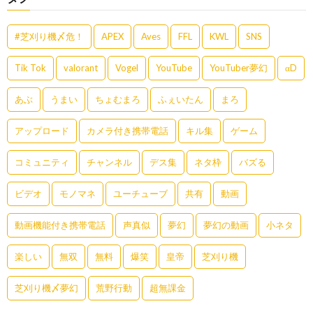
#芝刈り機〆危！
APEX
Aves
FFL
KWL
SNS
Tik Tok
valorant
Vogel
YouTube
YouTuber夢幻
αD
あぶ
うまい
ちょむまろ
ふぇいたん
まろ
アップロード
カメラ付き携帯電話
キル集
ゲーム
コミュニティ
チャンネル
デス集
ネタ枠
バズる
ビデオ
モノマネ
ユーチューブ
共有
動画
動画機能付き携帯電話
声真似
夢幻
夢幻の動画
小ネタ
楽しい
無双
無料
爆笑
皇帝
芝刈り機
芝刈り機〆夢幻
荒野行動
超無課金