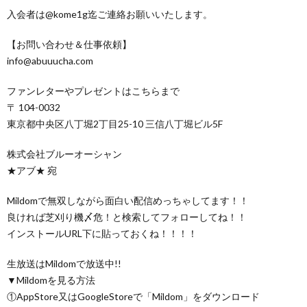
入会者は@kome1g迄ご連絡お願いいたします。
【お問い合わせ＆仕事依頼】
info@abuuucha.com
ファンレターやプレゼントはこちらまで
〒 104-0032
東京都中央区八丁堀2丁目25-10 三信八丁堀ビル5F
株式会社ブルーオーシャン
★アブ★ 宛
Mildomで無双しながら面白い配信めっちゃしてます！！
良ければ芝刈り機〆危！と検索してフォローしてね！！
インストールURL下に貼っておくね！！！！
生放送はMildomで放送中!!
▼Mildomを見る方法
①AppStore又はGoogleStoreで「Mildom」をダウンロード