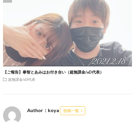
【ご報告】拳智とあみはお付き合い（超無課金/αD代表）
超無課金/αD代表
Author：koya
投稿一覧