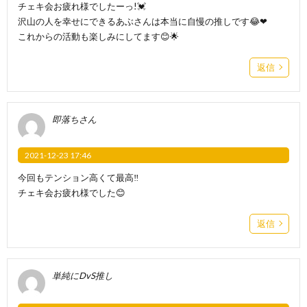
チェキ会お疲れ様でしたーっ!💓
沢山の人を幸せにできるあぶさんは本当に自慢の推しです😂❤︎
これからの活動も楽しみにしてます😊🌟
返信
即落ちさん
2021-12-23 17:46
今回もテンション高くて最高‼️
チェキ会お疲れ様でした😊
返信
単純にDvS推し