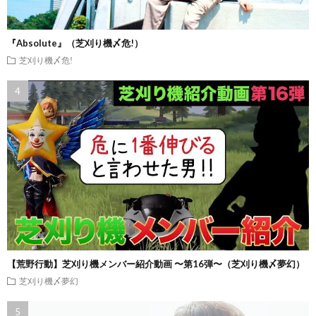
『Absolute』（芝刈り機〆危!）
芝刈り機〆危!
【荒野行動】芝刈り機メンバー紹介動画 〜第16弾〜（芝刈り機〆夢幻）
芝刈り機〆夢幻