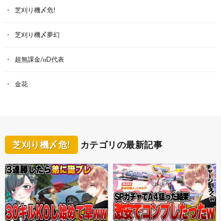
芝刈り機〆危!
芝刈り機〆夢幻
超無課金/αD代表
金花
芝刈り機〆危!
カテゴリの最新記事