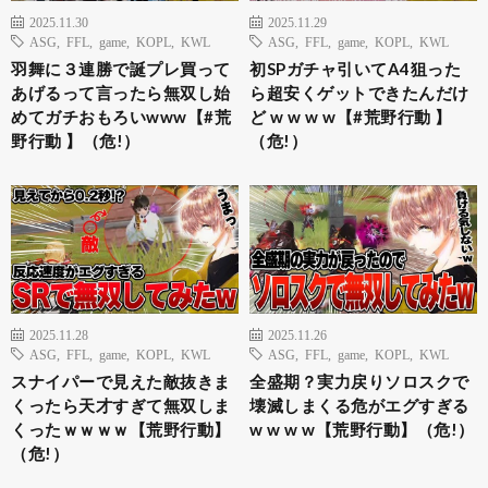
2025.11.30
2025.11.29
ASG
,
FFL
,
game
,
KOPL
,
KWL
ASG
,
FFL
,
game
,
KOPL
,
KWL
羽舞に３連勝で誕プレ買って
初SPガチャ引いてA4狙った
あげるって言ったら無双し始
ら超安くゲットできたんだけ
めてガチおもろいwww【#荒
ど w w w w【#荒野行動 】
野行動 】（危!）
（危!）
2025.11.28
2025.11.26
ASG
,
FFL
,
game
,
KOPL
,
KWL
ASG
,
FFL
,
game
,
KOPL
,
KWL
スナイパーで見えた敵抜きま
全盛期？実力戻りソロスクで
くったら天才すぎて無双しま
壊滅しまくる危がエグすぎる
くったｗｗｗｗ【荒野行動】
w w w w【荒野行動】（危!）
（危!）