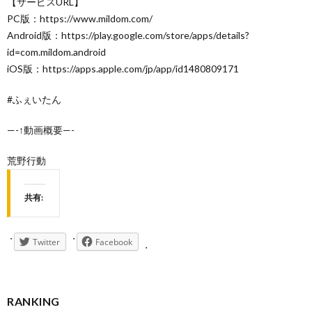
【サービスURL】
PC版：https://www.mildom.com/
Android版：https://play.google.com/store/apps/details?
id=com.mildom.android
iOS版：https://apps.apple.com/jp/app/id1480809171
#ふぇいたん
—-↑動画概要—-
荒野行動
共有:
Twitter
Facebook
RANKING