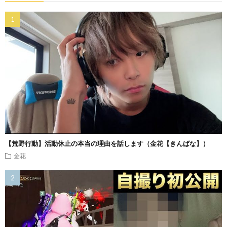
【荒野行動】活動休止の本当の理由を話します（金花【きんばな】）
金花