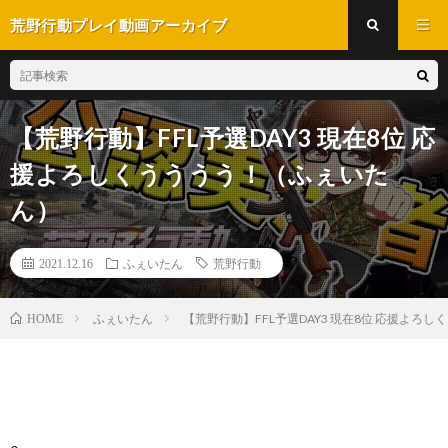
荒野行動プレイ動画アーカイブ
【荒野行動】FFL予選DAY3 現在8位 応
援よろしくうううう！（ふぇいた
ん）
2021.12.16
ふぇいたん
荒野行動
ふぇいたん
【荒野行動】FFL予選DAY3 現在8位 応援よろ
HOME