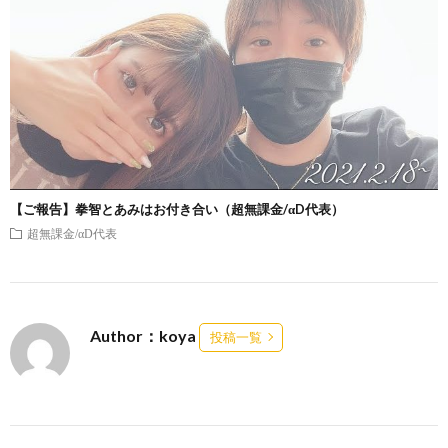
【ご報告】拳智とあみはお付き合い（超無課金/αD代表）
超無課金/αD代表
Author：koya
投稿一覧