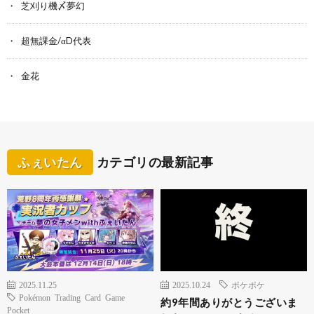
芝刈り機〆夢幻
超無課金/αD代表
金花
ふぇいたん
カテゴリの最新記事
2025.11.25
2025.10.24
ポケポケ
Pokémon Trading Card Game
約9年間ありがとうございま
Pocket