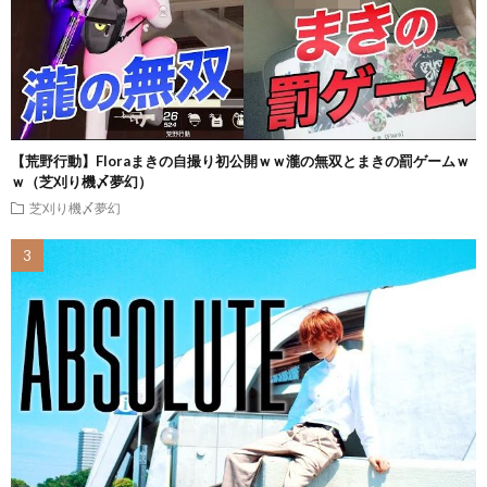
【荒野行動】Floraまきの自撮り初公開ｗｗ瀧の無双とまきの罰ゲームｗ
ｗ（芝刈り機〆夢幻）
芝刈り機〆夢幻