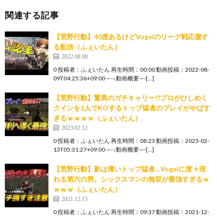
関連する記事
【荒野行動】40度あるけどVogelのリーグ戦応援す
る配信（ふぇいたん）
2022.08.08
0 投稿者：ふぇいたん 再生時間：00:00 動画投稿：2022-08-
09T04:25:36+09:00 —-↓動画概要—-[…]
【荒野行動】驚異のガチキャリー!?プロがひしめく
クインを1人でKOするトップ猛者のプレイがやばす
ぎるｗｗｗｗ（ふぇいたん）
2023.02.12
0 投稿者：ふぇいたん 再生時間：08:23 動画投稿：2023-02-
13T05:31:27+09:00 —-↓動画概要—-[…]
【荒野行動】影は薄いトップ猛者…Vogelに度々現
れる第六の男。シックスマンの無双が最強すぎるｗ
ｗｗｗ（ふぇいたん）
2021.12.15
0 投稿者：ふぇいたん 再生時間：09:37 動画投稿：2021-12-