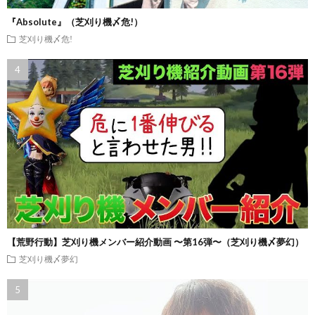
『Absolute』（芝刈り機〆危!）
芝刈り機〆危!
【荒野行動】芝刈り機メンバー紹介動画 〜第16弾〜（芝刈り機〆夢幻）
芝刈り機〆夢幻