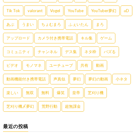
Tik Tok
valorant
Vogel
YouTube
YouTuber夢幻
αD
あぶ
うまい
ちょむまろ
ふぇいたん
まろ
アップロード
カメラ付き携帯電話
キル集
ゲーム
コミュニティ
チャンネル
デス集
ネタ枠
バズる
ビデオ
モノマネ
ユーチューブ
共有
動画
動画機能付き携帯電話
声真似
夢幻
夢幻の動画
小ネタ
楽しい
無双
無料
爆笑
皇帝
芝刈り機
芝刈り機〆夢幻
荒野行動
超無課金
最近の投稿