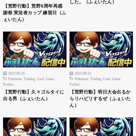
した。（ふぇいたん）
【荒野行動】荒野8周年再感
謝祭 実況者カップ 練習日（ふ
ぇいたん）
2025.09.20
2025.09.19
Pokémon Trading Card Game
Pokémon Trading Card Game
Pocket
Pocket
【荒野行動】久々ゴルタイに
【荒野行動】明日大会出るか
出る男（ふぇいたん）
らリハビリするぜ（ふぇいた
ん）