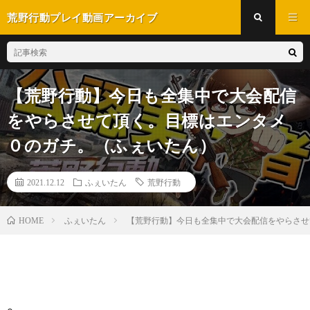
荒野行動プレイ動画アーカイブ
【荒野行動】今日も全集中で大会配信
をやらさせて頂く。目標はエンタメ
０のガチ。（ふぇいたん）
2021.12.12
ふぇいたん
荒野行動
ふぇいたん
【荒野行動】今日も全集中で大会配信をやらさせ
HOME