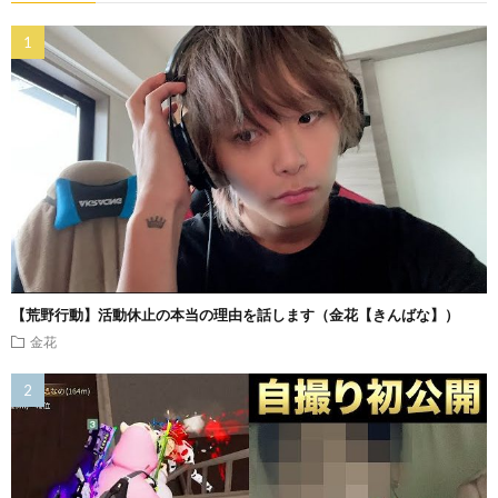
【荒野行動】活動休止の本当の理由を話します（金花【きんばな】）
金花