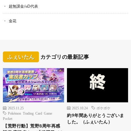
超無課金/αD代表
金花
ふぇいたん
カテゴリの最新記事
2025.11.25
2025.10.24
ポケポケ
Pokémon Trading Card Game
約9年間ありがとうございま
Pocket
した。（ふぇいたん）
【荒野行動】荒野8周年再感