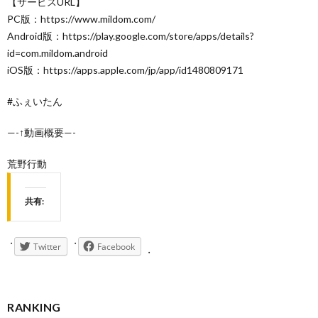
【サービスURL】
PC版：https://www.mildom.com/
Android版：https://play.google.com/store/apps/details?
id=com.mildom.android
iOS版：https://apps.apple.com/jp/app/id1480809171
#ふぇいたん
—-↑動画概要—-
荒野行動
共有:
Twitter
Facebook
RANKING