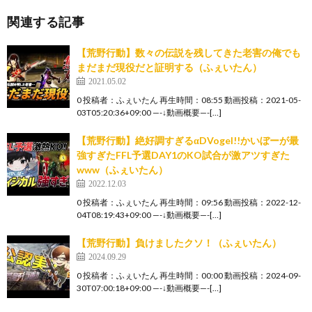
関連する記事
【荒野行動】数々の伝説を残してきた老害の俺でも
まだまだ現役だと証明する（ふぇいたん）
2021.05.02
0 投稿者：ふぇいたん 再生時間：08:55 動画投稿：2021-05-
03T05:20:36+09:00 —-↓動画概要—-[…]
【荒野行動】絶好調すぎるαDVogel!!かいぼーが最
強すぎたFFL予選DAY1のKO試合が激アツすぎた
www（ふぇいたん）
2022.12.03
0 投稿者：ふぇいたん 再生時間：09:56 動画投稿：2022-12-
04T08:19:43+09:00 —-↓動画概要—-[…]
【荒野行動】負けましたクソ！（ふぇいたん）
2024.09.29
0 投稿者：ふぇいたん 再生時間：00:00 動画投稿：2024-09-
30T07:00:18+09:00 —-↓動画概要—-[…]