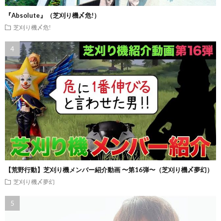
『Absolute』（芝刈り機〆危!）
芝刈り機〆危!
【荒野行動】芝刈り機メンバー紹介動画 〜第16弾〜（芝刈り機〆夢幻）
芝刈り機〆夢幻