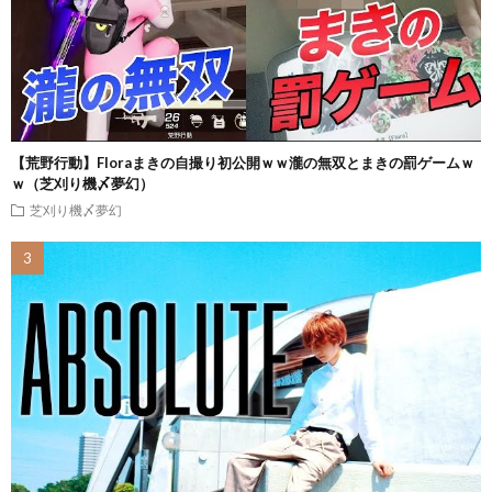
【荒野行動】Floraまきの自撮り初公開ｗｗ瀧の無双とまきの罰ゲームｗ
ｗ（芝刈り機〆夢幻）
芝刈り機〆夢幻