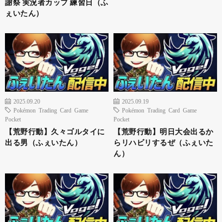
謝祭 実況者カップ 練習日（ふ
ぇいたん）
2025.09.20
2025.09.19
Pokémon Trading Card Game
Pokémon Trading Card Game
Pocket
Pocket
【荒野行動】久々ゴルタイに
【荒野行動】明日大会出るか
出る男（ふぇいたん）
らリハビリするぜ（ふぇいた
ん）