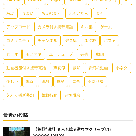
あぶ
うまい
ちょむまろ
ふぇいたん
まろ
アップロード
カメラ付き携帯電話
キル集
ゲーム
コミュニティ
チャンネル
デス集
ネタ枠
バズる
ビデオ
モノマネ
ユーチューブ
共有
動画
動画機能付き携帯電話
声真似
夢幻
夢幻の動画
小ネタ
楽しい
無双
無料
爆笑
皇帝
芝刈り機
芝刈り機〆夢幻
荒野行動
超無課金
最近の投稿
【荒野行動】まろも唸る激ウマクリップ!?!?
wwwww（Maro）