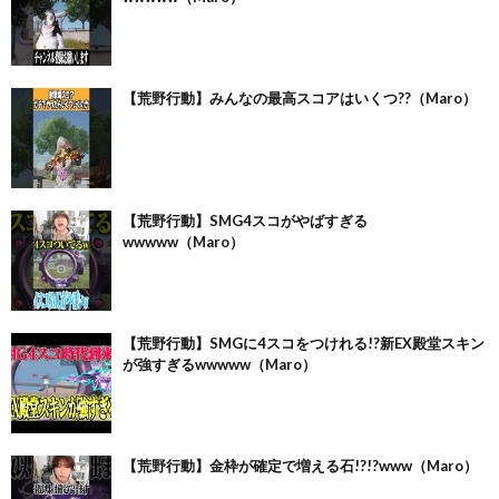
【荒野行動】みんなの最高スコアはいくつ??（Maro）
【荒野行動】SMG4スコがやばすぎる
wwwww（Maro）
【荒野行動】SMGに4スコをつけれる!?新EX殿堂スキン
が強すぎるwwwww（Maro）
【荒野行動】金枠が確定で増える石!?!?www（Maro）