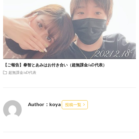
【ご報告】拳智とあみはお付き合い（超無課金/αD代表）
超無課金/αD代表
Author：koya
投稿一覧